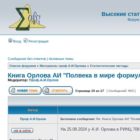
Высокие стат
Форум 
Вход
Регистрация
Сообщения без ответов
|
Активные темы
Список форумов
»
Материалы проф.А.И.Орлова
»
Статистические методы
Книга Орлова АИ "Полвека в мире форму
Модератор:
Проф.А.И.Орлов
Страница
15
из
17
[ Сообщений: 663 ]
Автор
Проф.А.И.Орлов
Заголовок сообщения:
Re: Книга Орлова АИ "Полве
На 25.08.2024 у А.И. Орлова в РИНЦ 708