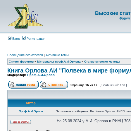
Высокие стат
Форум 
Вход
Регистрация
Сообщения без ответов
|
Активные темы
Список форумов
»
Материалы проф.А.И.Орлова
»
Статистические методы
Книга Орлова АИ "Полвека в мире форму
Модератор:
Проф.А.И.Орлов
Страница
15
из
17
[ Сообщений: 663 ]
Автор
Проф.А.И.Орлов
Заголовок сообщения:
Re: Книга Орлова АИ "Полве
На 25.08.2024 у А.И. Орлова в РИНЦ 708