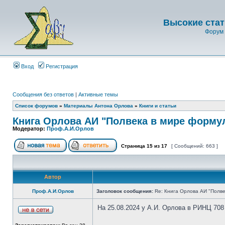
Высокие стат
Форум 
Вход
Регистрация
Сообщения без ответов
|
Активные темы
Список форумов
»
Материалы Антона Орлова
»
Книги и статьи
Книга Орлова АИ "Полвека в мире форму
Модератор:
Проф.А.И.Орлов
Страница
15
из
17
[ Сообщений: 663 ]
Автор
Проф.А.И.Орлов
Заголовок сообщения:
Re: Книга Орлова АИ "Полве
На 25.08.2024 у А.И. Орлова в РИНЦ 708