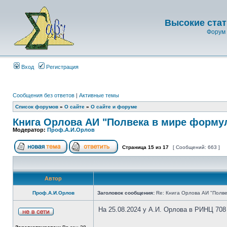
Высокие стат
Форум 
Вход
Регистрация
Сообщения без ответов
|
Активные темы
Список форумов
»
О сайте
»
О сайте и форуме
Книга Орлова АИ "Полвека в мире форму
Модератор:
Проф.А.И.Орлов
Страница
15
из
17
[ Сообщений: 663 ]
Автор
Проф.А.И.Орлов
Заголовок сообщения:
Re: Книга Орлова АИ "Полве
На 25.08.2024 у А.И. Орлова в РИНЦ 708