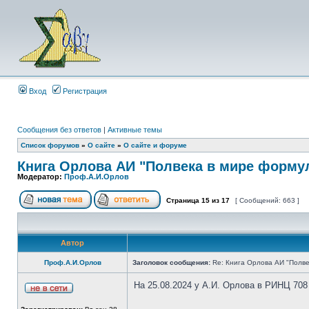
Вход
Регистрация
Сообщения без ответов
|
Активные темы
Список форумов
»
О сайте
»
О сайте и форуме
Книга Орлова АИ "Полвека в мире форму
Модератор:
Проф.А.И.Орлов
Страница
15
из
17
[ Сообщений: 663 ]
Автор
Проф.А.И.Орлов
Заголовок сообщения:
Re: Книга Орлова АИ "Полве
На 25.08.2024 у А.И. Орлова в РИНЦ 708