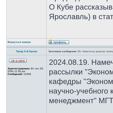
О Кубе рассказыва
Ярославль) в стат
Вернуться наверх
Проф.А.И.Орлов
Заголовок сообщения:
Re: Намечены выпуски элект
2024.08.19. Наме
Зарегистрирован:
Вт сен 28,
рассылки "Эконом
2004 11:58 am
Сообщений:
12459
кафедры "Экономи
научно-учебного 
менеджмент" МГТУ