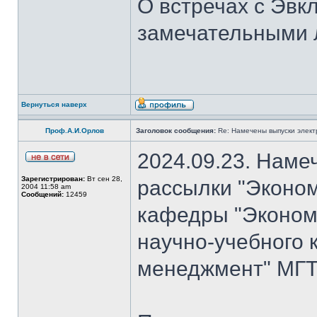
О встречах с Эвк
замечательными 
Вернуться наверх
Проф.А.И.Орлов
Заголовок сообщения:
Re: Намечены выпуски элект
2024.09.23. Наме
Зарегистрирован:
Вт сен 28,
рассылки "Эконом
2004 11:58 am
Сообщений:
12459
кафедры "Экономи
научно-учебного 
менеджмент" МГТ