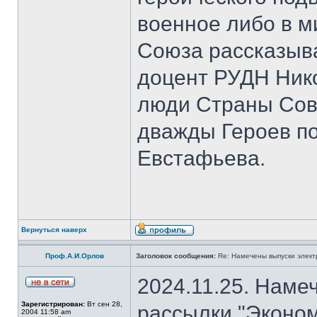
военное либо в м
Союза рассказыва
доцент РУДН Нико
люди Страны Сов
дважды Героев п
Евстафьева.
Вернуться наверх
Проф.А.И.Орлов
Заголовок сообщения:
Re: Намечены выпуски элект
2024.11.25. Наме
Зарегистрирован:
Вт сен 28,
рассылки "Эконом
2004 11:58 am