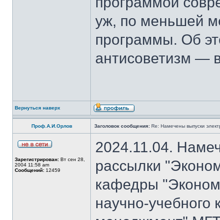
программой совре
уж, по меньшей м
программы. Об эт
антисоветизм — в
Вернуться наверх
Проф.А.И.Орлов
Заголовок сообщения:
Re: Намечены выпуски элект
2024.11.04. Наме
Зарегистрирован:
Вт сен 28,
рассылки "Эконом
2004 11:58 am
Сообщений:
12459
кафедры "Экономи
научно-учебного 