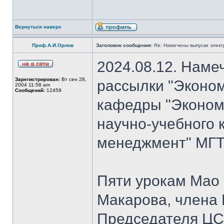
Вернуться наверх
Проф.А.И.Орлов
Заголовок сообщения:
Re: Намечены выпуски элект
2024.08.12. Наме
Зарегистрирован:
Вт сен 28,
рассылки "Эконом
2004 11:58 am
Сообщений:
12459
кафедры "Экономи
научно-учебного 
менеджмент" МГТУ
Пяти урокам Мао 
Макарова, члена
Председателя Ц