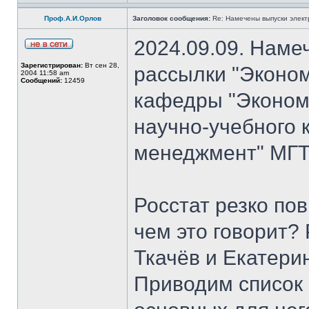
Проф.А.И.Орлов
Заголовок сообщения:
Re: Намечены выпуски элект
2024.09.09. Наме
Зарегистрирован:
Вт сен 28,
рассылки "Эконом
2004 11:58 am
Сообщений:
12459
кафедры "Экономи
научно-учебного 
менеджмент" МГТ
Росстат резко по
чем это говорит?
Ткачёв и Екатери
Приводим список 