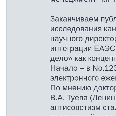
Заканчиваем пуб
исследования кан
научного директо
интеграции ЕАЭС
дело» как концеп
Начало – в No.123
электронного еж
По мнению докто
В.А. Туева (Лени
антисоветизм ста