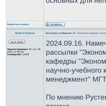
основных для нег
Вернуться наверх
Проф.А.И.Орлов
Заголовок сообщения:
Re: Намечены выпуски элект
2024.09.16. Наме
Зарегистрирован:
Вт сен 28,
рассылки "Эконом
2004 11:58 am
Сообщений:
12459
кафедры "Экономи
научно-учебного 
менеджмент" МГТ
По мнению Рустем