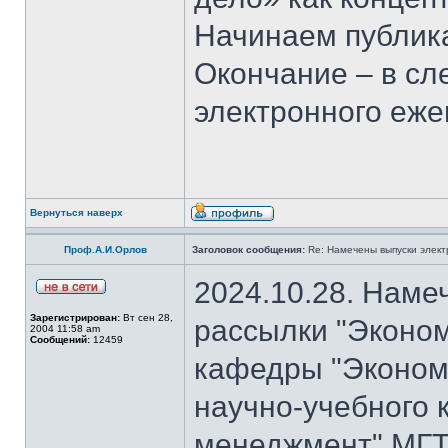
Начинаем публика
Окончание – в с
электронного еж
Вернуться наверх
Проф.А.И.Орлов
Заголовок сообщения:
Re: Намечены выпуски элект
2024.10.28. Наме
Зарегистрирован:
Вт сен 28,
рассылки "Эконом
2004 11:58 am
Сообщений:
12459
кафедры "Экономи
научно-учебного 
менеджмент" МГТ