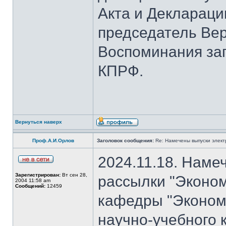
Акта и Деклараци
председатель Вер
Воспоминания за
КПРФ.
Вернуться наверх
Проф.А.И.Орлов
Заголовок сообщения:
Re: Намечены выпуски элект
2024.11.18. Наме
Зарегистрирован:
Вт сен 28,
рассылки "Эконом
2004 11:58 am
Сообщений:
12459
кафедры "Экономи
научно-учебного 