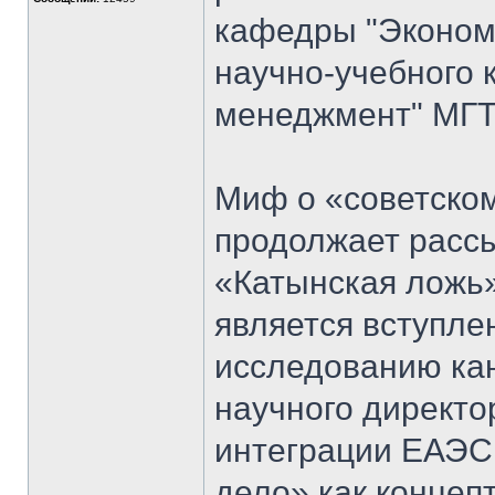
кафедры "Экономи
научно-учебного 
менеджмент" МГТ
Миф о «советском
продолжает рассы
«Катынская ложь
является вступл
исследованию кан
научного директо
интеграции ЕАЭС
дело» как концеп