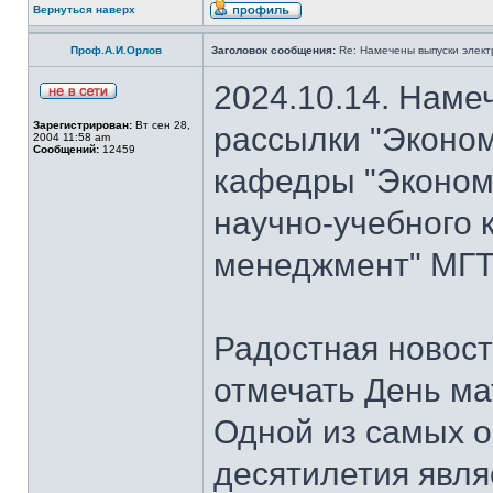
Вернуться наверх
Проф.А.И.Орлов
Заголовок сообщения:
Re: Намечены выпуски элект
2024.10.14. Наме
Зарегистрирован:
Вт сен 28,
рассылки "Эконом
2004 11:58 am
Сообщений:
12459
кафедры "Экономи
научно-учебного 
менеджмент" МГТ
Радостная новость
отмечать День ма
Одной из самых о
десятилетия явля