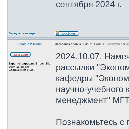
сентября 2024 г.
Вернуться наверх
Проф.А.И.Орлов
Заголовок сообщения:
Re: Намечены выпуски элект
2024.10.07. Наме
Зарегистрирован:
Вт сен 28,
рассылки "Эконом
2004 11:58 am
Сообщений:
12459
кафедры "Экономи
научно-учебного 
менеджмент" МГТ
Познакомьтесь с