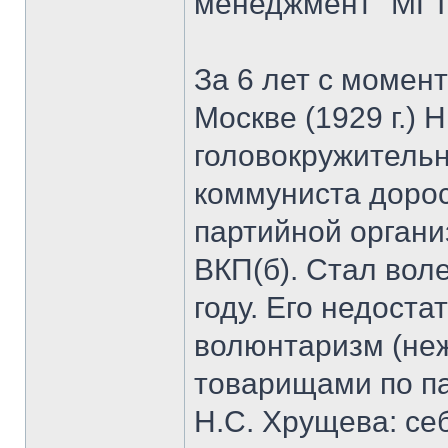
менеджмент" МГТ
За 6 лет с момен
Москве (1929 г.) 
головокружительн
коммуниста дорос
партийной органи
ВКП(б). Стал вол
году. Его недоста
волюнтаризм (неж
товарищами по па
Н.С. Хрущева: се