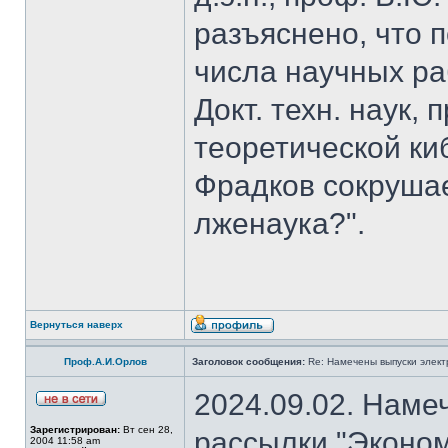
разъяснено, что 
числа научных ра
Докт. техн. наук,
теоретической к
Фрадков сокрушае
лженаука?".
Вернуться наверх
Проф.А.И.Орлов
Заголовок сообщения:
Re: Намечены выпуски элект
2024.09.02. Наме
Зарегистрирован:
Вт сен 28,
рассылки "Эконом
2004 11:58 am