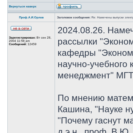
Вернуться наверх
Проф.А.И.Орлов
Заголовок сообщения:
Re: Намечены выпуски элект
2024.08.26. Наме
Зарегистрирован:
Вт сен 28,
рассылки "Эконом
2004 11:58 am
Сообщений:
12459
кафедры "Экономи
научно-учебного 
менеджмент" МГТУ
По мнению матем
Кашина, "Науке н
"Почему гаснут ма
д.э.н., проф. В.