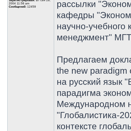
Зарегистрирован:
Вт сен 28,
рассылки "Эконом
2004 11:58 am
Сообщений:
12459
кафедры "Экономи
научно-учебного 
менеджмент" МГТУ
Предлагаем доклад
the new paradigm 
на русский язык "
парадигма эконом
Международном н
"Глобалистика-20
контексте глобал