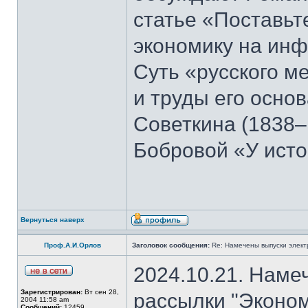
статье «Поставьте
экономику на ин
Суть «русского м
и труды его осно
Советкина (1838–
Бобровой «У ист
Вернуться наверх
Проф.А.И.Орлов
Заголовок сообщения:
Re: Намечены выпуски элект
2024.10.21. Наме
Зарегистрирован:
Вт сен 28,
рассылки "Эконом
2004 11:58 am
Сообщений:
12459