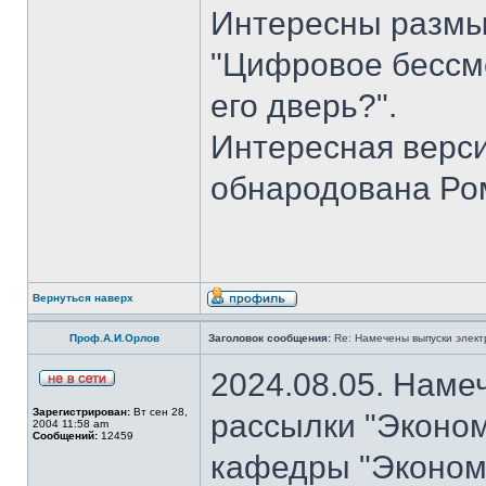
Интересны размы
"Цифровое бессме
его дверь?".
Интересная верси
обнародована Ро
Вернуться наверх
Проф.А.И.Орлов
Заголовок сообщения:
Re: Намечены выпуски элект
2024.08.05. Наме
Зарегистрирован:
Вт сен 28,
рассылки "Эконом
2004 11:58 am
Сообщений:
12459
кафедры "Экономи