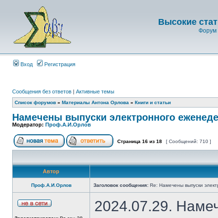
Высокие стат
Форум 
Вход
Регистрация
Сообщения без ответов
|
Активные темы
Список форумов
»
Материалы Антона Орлова
»
Книги и статьи
Намечены выпуски электронного еженеде
Модератор:
Проф.А.И.Орлов
Страница
16
из
18
[ Сообщений: 710 ]
Автор
Проф.А.И.Орлов
Заголовок сообщения:
Re: Намечены выпуски элект
2024.07.29. Наме