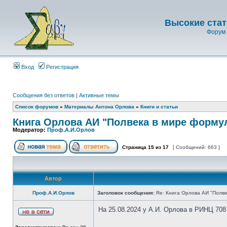
Высокие стат
Форум 
Вход
Регистрация
Сообщения без ответов
|
Активные темы
Список форумов
»
Материалы Антона Орлова
»
Книги и статьи
Книга Орлова АИ "Полвека в мире форму
Модератор:
Проф.А.И.Орлов
Страница
15
из
17
[ Сообщений: 663 ]
Автор
Проф.А.И.Орлов
Заголовок сообщения:
Re: Книга Орлова АИ "Полве
На 25.08.2024 у А.И. Орлова в РИНЦ 708