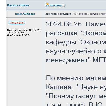
Вернуться наверх
Проф.А.И.Орлов
Заголовок сообщения:
Re: Намечены выпуски элект
2024.08.26. Наме
Зарегистрирован:
Вт сен 28,
рассылки "Эконом
2004 11:58 am
Сообщений:
12459
кафедры "Экономи
научно-учебного 
менеджмент" МГТУ
По мнению матем
Кашина, "Науке н
"Почему гаснут ма
д.э.н., проф. В.