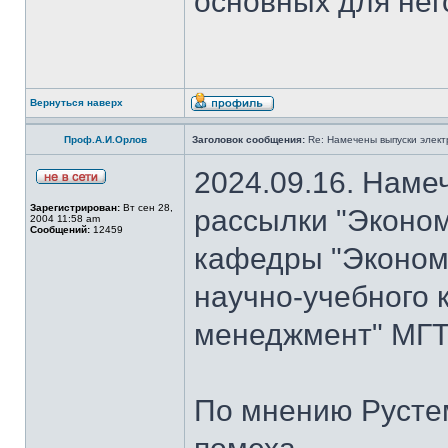
основных для нег
Вернуться наверх
Проф.А.И.Орлов
Заголовок сообщения:
Re: Намечены выпуски элект
2024.09.16. Наме
Зарегистрирован:
Вт сен 28,
рассылки "Эконом
2004 11:58 am
Сообщений:
12459
кафедры "Экономи
научно-учебного 
менеджмент" МГТ
По мнению Рустем