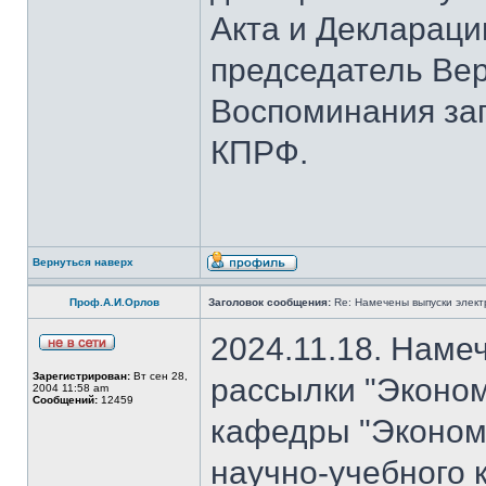
Акта и Деклараци
председатель Вер
Воспоминания за
КПРФ.
Вернуться наверх
Проф.А.И.Орлов
Заголовок сообщения:
Re: Намечены выпуски элект
2024.11.18. Наме
Зарегистрирован:
Вт сен 28,
рассылки "Эконом
2004 11:58 am
Сообщений:
12459
кафедры "Экономи
научно-учебного 