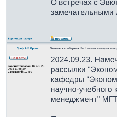
О встречах с Эвк
замечательными 
Вернуться наверх
Проф.А.И.Орлов
Заголовок сообщения:
Re: Намечены выпуски элект
2024.09.23. Наме
Зарегистрирован:
Вт сен 28,
рассылки "Эконом
2004 11:58 am
Сообщений:
12459
кафедры "Экономи
научно-учебного 
менеджмент" МГТ