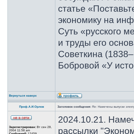
статье «Поставьте
экономику на ин
Суть «русского м
и труды его осно
Советкина (1838–
Бобровой «У ист
Вернуться наверх
Проф.А.И.Орлов
Заголовок сообщения:
Re: Намечены выпуски элект
2024.10.21. Наме
Зарегистрирован:
Вт сен 28,
рассылки "Эконом
2004 11:58 am
Сообщений:
12459