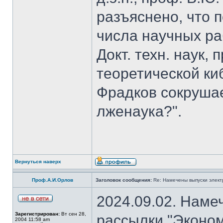
разъяснено, что 
числа научных ра
Докт. техн. наук,
теоретической к
Фрадков сокрушае
лженаука?".
Вернуться наверх
Проф.А.И.Орлов
Заголовок сообщения:
Re: Намечены выпуски элект
2024.09.02. Наме
Зарегистрирован:
Вт сен 28,
рассылки "Эконом
2004 11:58 am