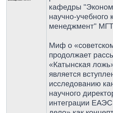
кафедры "Экономи
научно-учебного 
менеджмент" МГТ
Миф о «советском
продолжает рассы
«Катынская ложь
является вступл
исследованию кан
научного директо
интеграции ЕАЭС
дело» как концеп