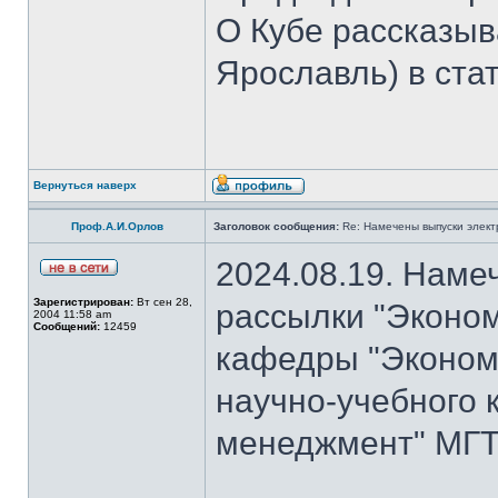
О Кубе рассказыва
Ярославль) в стат
Вернуться наверх
Проф.А.И.Орлов
Заголовок сообщения:
Re: Намечены выпуски элект
2024.08.19. Наме
Зарегистрирован:
Вт сен 28,
рассылки "Эконом
2004 11:58 am
Сообщений:
12459
кафедры "Экономи
научно-учебного 
менеджмент" МГТУ