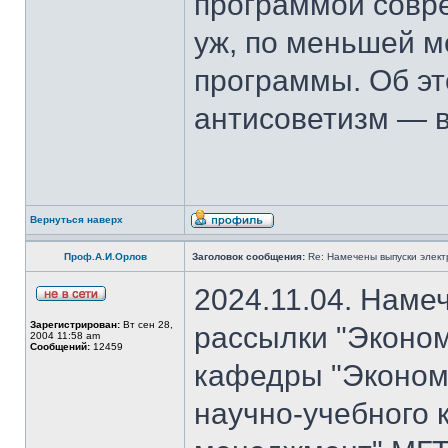
программой совре
уж, по меньшей м
программы. Об эт
антисоветизм — в
Вернуться наверх
Проф.А.И.Орлов
Заголовок сообщения:
Re: Намечены выпуски элект
2024.11.04. Наме
Зарегистрирован:
Вт сен 28,
рассылки "Эконом
2004 11:58 am
Сообщений:
12459
кафедры "Экономи
научно-учебного 