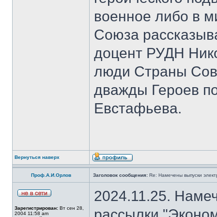
военное либо в м
Союза рассказыва
доцент РУДН Нико
люди Страны Сов
дважды Героев п
Евстафьева.
Вернуться наверх
Проф.А.И.Орлов
Заголовок сообщения:
Re: Намечены выпуски элект
2024.11.25. Наме
Зарегистрирован:
Вт сен 28,
рассылки "Эконом
2004 11:58 am