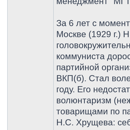
менеджмент" МГТ
За 6 лет с момен
Москве (1929 г.) 
головокружительн
коммуниста дорос
партийной органи
ВКП(б). Стал вол
году. Его недоста
волюнтаризм (неж
товарищами по па
Н.С. Хрущева: се