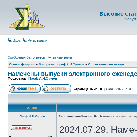
Высокие стат
Форум 
Вход
Регистрация
Сообщения без ответов
|
Активные темы
Список форумов
»
Материалы проф.А.И.Орлова
»
Статистические методы
Намечены выпуски электронного еженеде
Модератор:
Проф.А.И.Орлов
Страница
16
из
18
[ Сообщений: 710 ]
Автор
Проф.А.И.Орлов
Заголовок сообщения:
Re: Намечены выпуски элект
2024.07.29. Наме