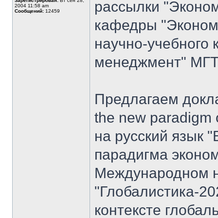
Зарегистрирован:
Вт сен 28,
рассылки "Эконом
2004 11:58 am
Сообщений:
12459
кафедры "Экономи
научно-учебного 
менеджмент" МГТУ
Предлагаем доклад
the new paradigm 
на русский язык "
парадигма эконом
Международном н
"Глобалистика-20
контексте глобал