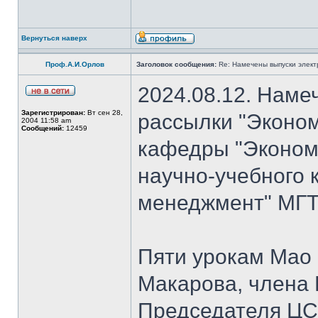
Вернуться наверх
Проф.А.И.Орлов
Заголовок сообщения:
Re: Намечены выпуски элект
2024.08.12. Наме
Зарегистрирован:
Вт сен 28,
рассылки "Эконом
2004 11:58 am
Сообщений:
12459
кафедры "Экономи
научно-учебного 
менеджмент" МГТУ
Пяти урокам Мао 
Макарова, члена
Председателя Ц