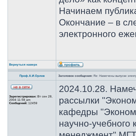
Начинаем публика
Окончание – в с
электронного еж
Вернуться наверх
Проф.А.И.Орлов
Заголовок сообщения:
Re: Намечены выпуски элект
2024.10.28. Наме
Зарегистрирован:
Вт сен 28,
рассылки "Эконом
2004 11:58 am
Сообщений:
12459
кафедры "Экономи
научно-учебного 
менеджмент" МГТ