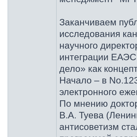
Заканчиваем пуб
исследования кан
научного директо
интеграции ЕАЭС
дело» как концеп
Начало – в No.123
электронного еж
По мнению докто
В.А. Туева (Лени
антисоветизм ста