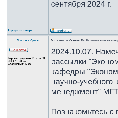
сентября 2024 г.
Вернуться наверх
Проф.А.И.Орлов
Заголовок сообщения:
Re: Намечены выпуски элект
2024.10.07. Наме
Зарегистрирован:
Вт сен 28,
рассылки "Эконом
2004 11:58 am
Сообщений:
12459
кафедры "Экономи
научно-учебного 
менеджмент" МГТ
Познакомьтесь с