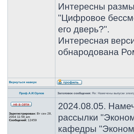
Интересны размы
"Цифровое бессме
его дверь?".
Интересная верси
обнародована Ро
Вернуться наверх
Проф.А.И.Орлов
Заголовок сообщения:
Re: Намечены выпуски элект
2024.08.05. Наме
Зарегистрирован:
Вт сен 28,
рассылки "Эконом
2004 11:58 am
Сообщений:
12459
кафедры "Экономи