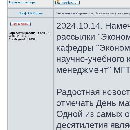
Вернуться наверх
Проф.А.И.Орлов
Заголовок сообщения:
Re: Намечены выпуски элект
2024.10.14. Наме
Зарегистрирован:
Вт сен 28,
рассылки "Эконом
2004 11:58 am
Сообщений:
12459
кафедры "Экономи
научно-учебного 
менеджмент" МГТ
Радостная новость
отмечать День ма
Одной из самых о
десятилетия явля