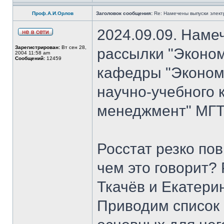
Проф.А.И.Орлов
Заголовок сообщения:
Re: Намечены выпуски элект
2024.09.09. Наме
Зарегистрирован:
Вт сен 28,
рассылки "Эконом
2004 11:58 am
Сообщений:
12459
кафедры "Экономи
научно-учебного 
менеджмент" МГТ
Росстат резко по
чем это говорит?
Ткачёв и Екатери
Приводим список 