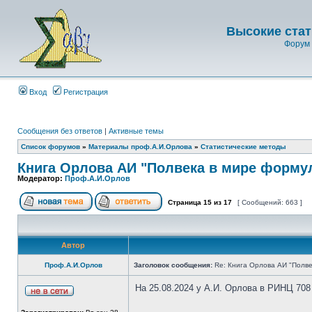
Высокие стат
Форум 
Вход
Регистрация
Сообщения без ответов
|
Активные темы
Список форумов
»
Материалы проф.А.И.Орлова
»
Статистические методы
Книга Орлова АИ "Полвека в мире форму
Модератор:
Проф.А.И.Орлов
Страница
15
из
17
[ Сообщений: 663 ]
Автор
Проф.А.И.Орлов
Заголовок сообщения:
Re: Книга Орлова АИ "Полве
На 25.08.2024 у А.И. Орлова в РИНЦ 708