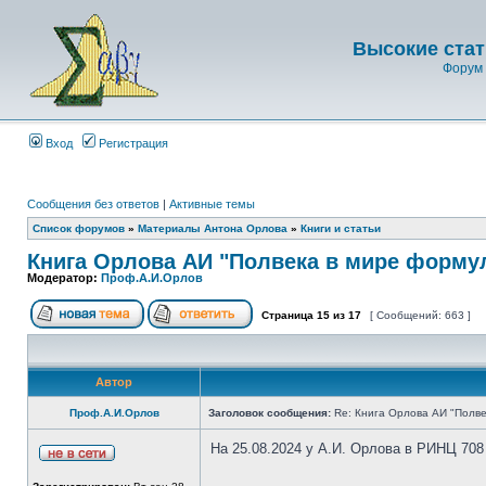
Высокие стат
Форум 
Вход
Регистрация
Сообщения без ответов
|
Активные темы
Список форумов
»
Материалы Антона Орлова
»
Книги и статьи
Книга Орлова АИ "Полвека в мире форму
Модератор:
Проф.А.И.Орлов
Страница
15
из
17
[ Сообщений: 663 ]
Автор
Проф.А.И.Орлов
Заголовок сообщения:
Re: Книга Орлова АИ "Полве
На 25.08.2024 у А.И. Орлова в РИНЦ 708