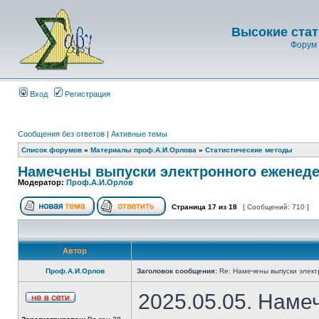
Высокие стат
Форум 
Вход
Регистрация
Сообщения без ответов
|
Активные темы
Список форумов
»
Материалы проф.А.И.Орлова
»
Статистические методы
Намечены выпуски электронного еженеде
Модератор:
Проф.А.И.Орлов
Страница
17
из
18
[ Сообщений: 710 ]
Автор
Проф.А.И.Орлов
Заголовок сообщения:
Re: Намечены выпуски элект
2025.05.05. Наме