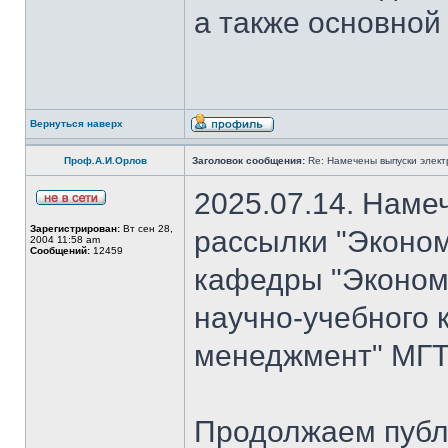
а также основной
Вернуться наверх
Проф.А.И.Орлов
Заголовок сообщения:
Re: Намечены выпуски элект
2025.07.14. Наме
Зарегистрирован:
Вт сен 28,
рассылки "Эконом
2004 11:58 am
Сообщений:
12459
кафедры "Экономи
научно-учебного 
менеджмент" МГТ
Продолжаем публ