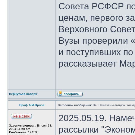
Совета РСФСР по 
ценам, первого з
Верховного Совет
Вузы проверили 
и поступивших по
рассказывает Мар
Вернуться наверх
Проф.А.И.Орлов
Заголовок сообщения:
Re: Намечены выпуски элект
2025.05.19. Наме
Зарегистрирован:
Вт сен 28,
рассылки "Эконом
2004 11:58 am
Сообщений:
12459