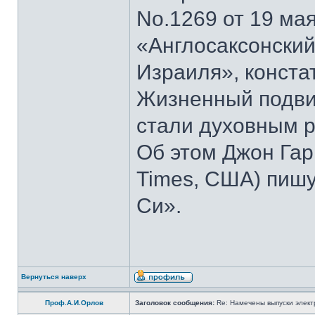
No.1269 от 19 мая
«Англосаксонский
Израиля», конста
Жизненный подвиг
стали духовным р
Об этом Джон Гар
Times, США) пишу
Си».
Вернуться наверх
Проф.А.И.Орлов
Заголовок сообщения:
Re: Намечены выпуски элект