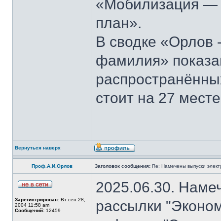
«Мобилизация — э
план».
В сводке «Орлов 
фамилия» показан
распространённы
стоит на 27 месте
Вернуться наверх
Проф.А.И.Орлов
Заголовок сообщения:
Re: Намечены выпуски элект
2025.06.30. Наме
Зарегистрирован:
Вт сен 28,
рассылки "Эконом
2004 11:58 am
Сообщений:
12459