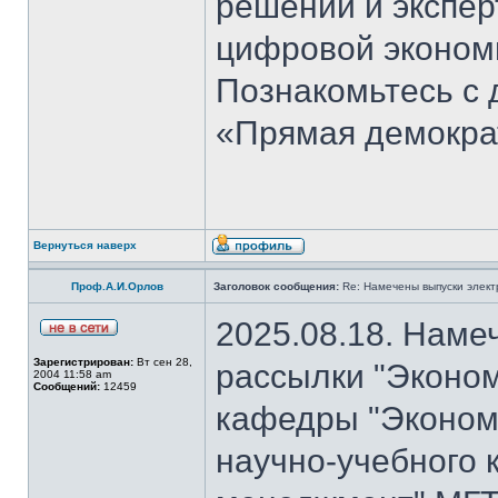
решений и экспер
цифровой эконом
Познакомьтесь с
«Прямая демокра
Вернуться наверх
Проф.А.И.Орлов
Заголовок сообщения:
Re: Намечены выпуски элект
2025.08.18. Наме
Зарегистрирован:
Вт сен 28,
рассылки "Эконом
2004 11:58 am
Сообщений:
12459
кафедры "Экономи
научно-учебного 