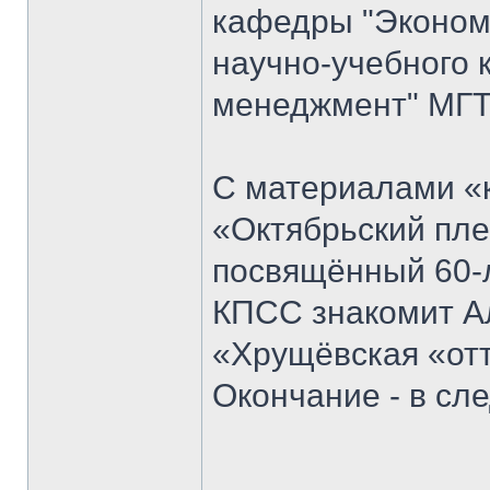
кафедры "Экономи
научно-учебного 
менеджмент" МГТ
С материалами «к
«Октябрьский пле
посвящённый 60-
КПСС знакомит Ал
«Хрущёвская «отт
Окончание - в с