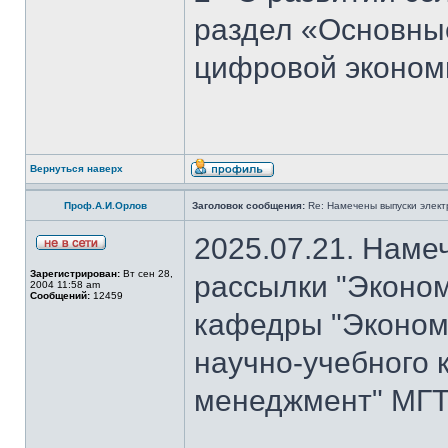
раздел «Основны
цифровой эконом
Вернуться наверх
Проф.А.И.Орлов
Заголовок сообщения:
Re: Намечены выпуски элект
2025.07.21. Наме
Зарегистрирован:
Вт сен 28,
рассылки "Эконом
2004 11:58 am
Сообщений:
12459
кафедры "Экономи
научно-учебного 
менеджмент" МГТ