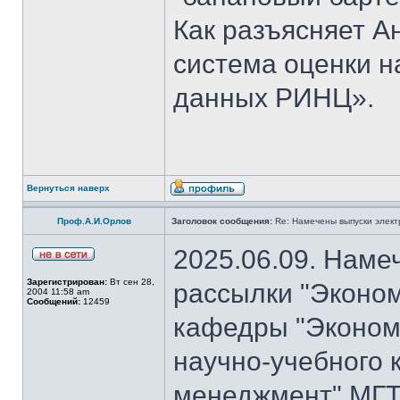
Как разъясняет 
система оценки н
данных РИНЦ».
Вернуться наверх
Проф.А.И.Орлов
Заголовок сообщения:
Re: Намечены выпуски элект
2025.06.09. Наме
Зарегистрирован:
Вт сен 28,
рассылки "Эконом
2004 11:58 am
Сообщений:
12459
кафедры "Экономи
научно-учебного 
менеджмент" МГТ