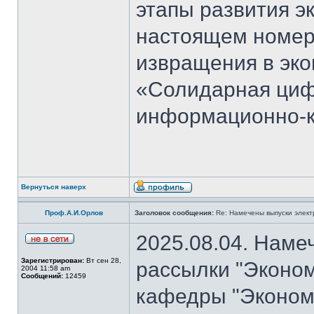
этапы развития э
настоящем номер
извращения в эко
«Солидарная циф
информационно-к
Вернуться наверх
Проф.А.И.Орлов
Заголовок сообщения:
Re: Намечены выпуски элект
2025.08.04. Наме
Зарегистрирован:
Вт сен 28,
рассылки "Эконом
2004 11:58 am
Сообщений:
12459
кафедры "Экономи