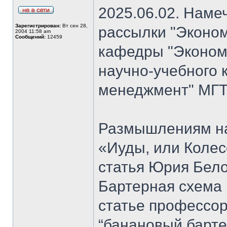
2025.06.02. Наме
Зарегистрирован:
Вт сен 28,
рассылки "Эконом
2004 11:58 am
Сообщений:
12459
кафедры "Экономи
научно-учебного 
менеджмент" МГТ
Размышлениям на
«Иуды, или Коле
статья Юрия Бело
Бартерная схема 
статье профессо
“банановый барте