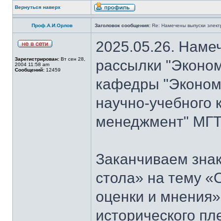
Вернуться наверх
Проф.А.И.Орлов
Заголовок сообщения:
Re: Намечены выпуски элект
2025.05.26. Наме
Зарегистрирован:
Вт сен 28,
рассылки "Эконом
2004 11:58 am
Сообщений:
12459
кафедры "Экономи
научно-учебного 
менеджмент" МГТ
Заканчиваем знак
стола» на тему «
оценки и мнения»
исторического пл