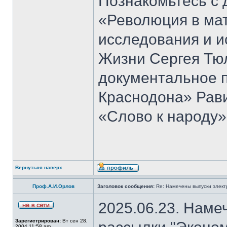
Познакомьтесь с 
«Революция в ма
исследования и и
Жизни Сергея Тю
документальное 
Краснодона» Рав
«Слово к народу»
Вернуться наверх
Проф.А.И.Орлов
Заголовок сообщения:
Re: Намечены выпуски элект
2025.06.23. Наме
Зарегистрирован:
Вт сен 28,
2004 11:58 am