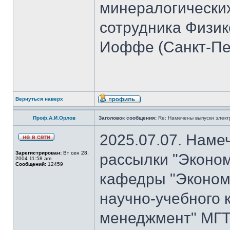
минералогических
сотрудника Физико
Иоффе (Санкт-Пет
Вернуться наверх
Проф.А.И.Орлов
Заголовок сообщения:
Re: Намечены выпуски элект
2025.07.07. Наме
Зарегистрирован:
Вт сен 28,
рассылки "Эконом
2004 11:58 am
Сообщений:
12459
кафедры "Экономи
научно-учебного 
менеджмент" МГТ