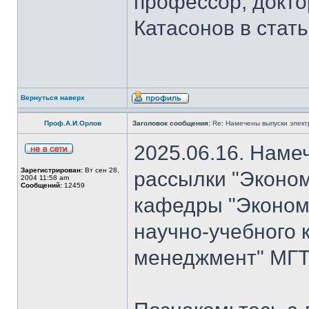
профессор, докто
Катасонов в стат
Вернуться наверх
Проф.А.И.Орлов
Заголовок сообщения:
Re: Намечены выпуски элект
2025.06.16. Наме
Зарегистрирован:
Вт сен 28,
рассылки "Эконом
2004 11:58 am
Сообщений:
12459
кафедры "Экономи
научно-учебного 
менеджмент" МГТ