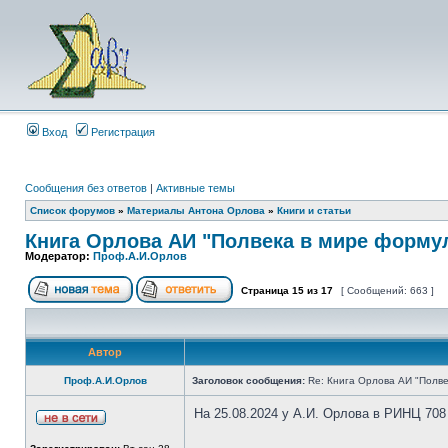
Вход
Регистрация
Сообщения без ответов
|
Активные темы
Список форумов
»
Материалы Антона Орлова
»
Книги и статьи
Книга Орлова АИ "Полвека в мире форму
Модератор:
Проф.А.И.Орлов
Страница
15
из
17
[ Сообщений: 663 ]
Автор
Проф.А.И.Орлов
Заголовок сообщения:
Re: Книга Орлова АИ "Полве
На 25.08.2024 у А.И. Орлова в РИНЦ 708