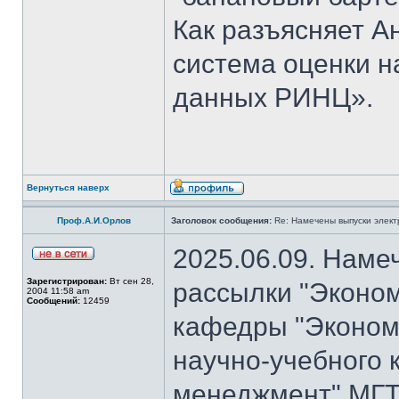
Как разъясняет 
система оценки н
данных РИНЦ».
Вернуться наверх
Проф.А.И.Орлов
Заголовок сообщения:
Re: Намечены выпуски элект
2025.06.09. Наме
Зарегистрирован:
Вт сен 28,
рассылки "Эконом
2004 11:58 am
Сообщений:
12459
кафедры "Экономи
научно-учебного 
менеджмент" МГТ