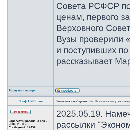
Совета РСФСР по 
ценам, первого з
Верховного Совет
Вузы проверили 
и поступивших по
рассказывает Мар
Вернуться наверх
Проф.А.И.Орлов
Заголовок сообщения:
Re: Намечены выпуски элект
2025.05.19. Наме
Зарегистрирован:
Вт сен 28,
рассылки "Эконом
2004 11:58 am
Сообщений:
12459