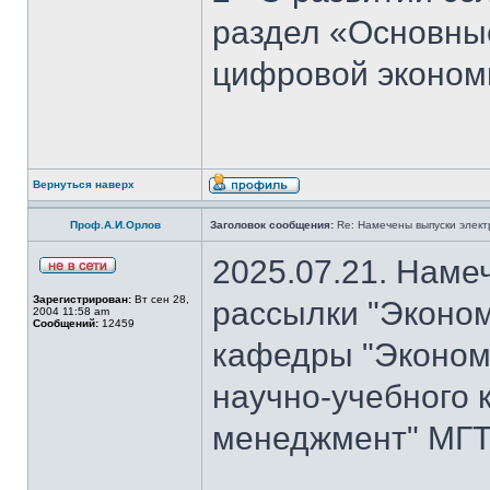
раздел «Основны
цифровой эконом
Вернуться наверх
Проф.А.И.Орлов
Заголовок сообщения:
Re: Намечены выпуски элект
2025.07.21. Наме
Зарегистрирован:
Вт сен 28,
рассылки "Эконом
2004 11:58 am
Сообщений:
12459
кафедры "Экономи
научно-учебного 
менеджмент" МГТ