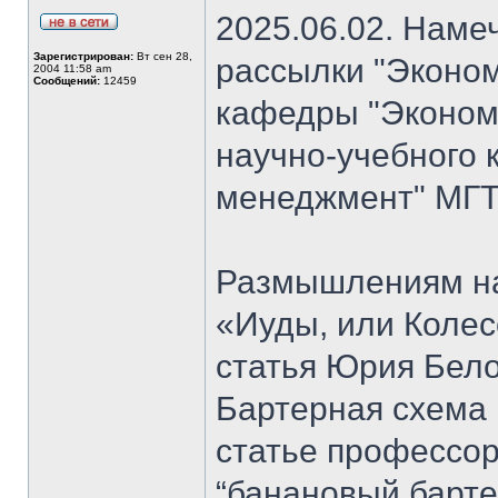
2025.06.02. Наме
Зарегистрирован:
Вт сен 28,
рассылки "Эконом
2004 11:58 am
Сообщений:
12459
кафедры "Экономи
научно-учебного 
менеджмент" МГТ
Размышлениям на
«Иуды, или Коле
статья Юрия Бело
Бартерная схема 
статье профессо
“банановый барте