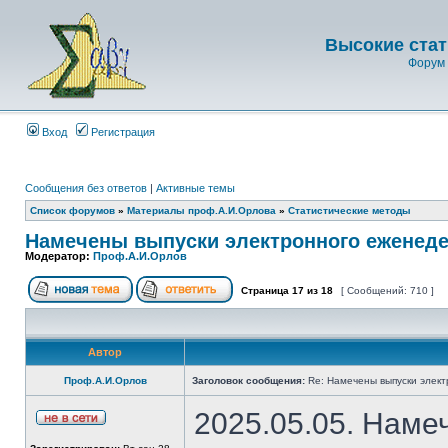
Высокие стат
Форум 
Вход
Регистрация
Сообщения без ответов
|
Активные темы
Список форумов
»
Материалы проф.А.И.Орлова
»
Статистические методы
Намечены выпуски электронного еженеде
Модератор:
Проф.А.И.Орлов
Страница
17
из
18
[ Сообщений: 710 ]
Автор
Проф.А.И.Орлов
Заголовок сообщения:
Re: Намечены выпуски элект
2025.05.05. Наме