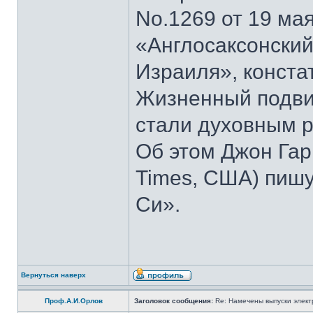
No.1269 от 19 мая
«Англосаксонский
Израиля», конста
Жизненный подвиг
стали духовным р
Об этом Джон Гар
Times, США) пишу
Си».
Вернуться наверх
Проф.А.И.Орлов
Заголовок сообщения:
Re: Намечены выпуски элект