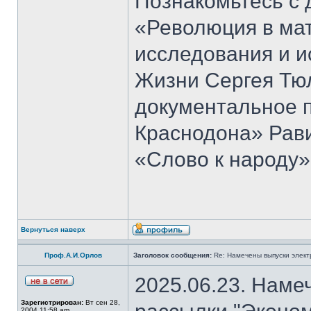
Познакомьтесь с 
«Революция в ма
исследования и и
Жизни Сергея Тю
документальное 
Краснодона» Рав
«Слово к народу»
Вернуться наверх
Проф.А.И.Орлов
Заголовок сообщения:
Re: Намечены выпуски элект
2025.06.23. Наме
Зарегистрирован:
Вт сен 28,
2004 11:58 am