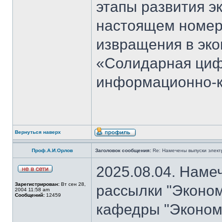
этапы развития э
настоящем номер
извращения в эко
«Солидарная циф
информационно-к
Вернуться наверх
Проф.А.И.Орлов
Заголовок сообщения:
Re: Намечены выпуски элект
2025.08.04. Наме
Зарегистрирован:
Вт сен 28,
рассылки "Эконом
2004 11:58 am
Сообщений:
12459
кафедры "Экономи