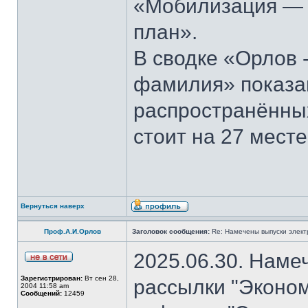
«Мобилизация — э
план».
В сводке «Орлов 
фамилия» показан
распространённы
стоит на 27 месте
Вернуться наверх
Проф.А.И.Орлов
Заголовок сообщения:
Re: Намечены выпуски элект
2025.06.30. Наме
Зарегистрирован:
Вт сен 28,
рассылки "Эконом
2004 11:58 am
Сообщений:
12459