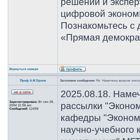
решений и экспер
цифровой эконом
Познакомьтесь с
«Прямая демокра
Вернуться наверх
Проф.А.И.Орлов
Заголовок сообщения:
Re: Намечены выпуски элект
2025.08.18. Наме
Зарегистрирован:
Вт сен 28,
рассылки "Эконом
2004 11:58 am
Сообщений:
12459
кафедры "Экономи
научно-учебного 