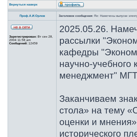
Вернуться наверх
Проф.А.И.Орлов
Заголовок сообщения:
Re: Намечены выпуски элект
2025.05.26. Наме
Зарегистрирован:
Вт сен 28,
рассылки "Эконом
2004 11:58 am
Сообщений:
12459
кафедры "Экономи
научно-учебного 
менеджмент" МГТ
Заканчиваем знак
стола» на тему «
оценки и мнения»
исторического пл