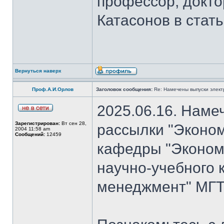
профессор, докто
Катасонов в стат
Вернуться наверх
Проф.А.И.Орлов
Заголовок сообщения:
Re: Намечены выпуски элект
2025.06.16. Наме
Зарегистрирован:
Вт сен 28,
рассылки "Эконом
2004 11:58 am
Сообщений:
12459
кафедры "Экономи
научно-учебного 
менеджмент" МГТ