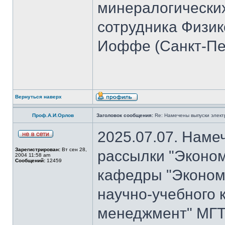
минералогических
сотрудника Физико
Иоффе (Санкт-Пет
Вернуться наверх
Проф.А.И.Орлов
Заголовок сообщения:
Re: Намечены выпуски элект
2025.07.07. Наме
Зарегистрирован:
Вт сен 28,
рассылки "Эконом
2004 11:58 am
Сообщений:
12459
кафедры "Экономи
научно-учебного 
менеджмент" МГТ