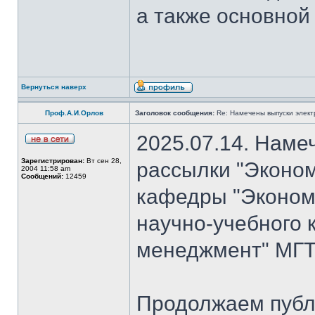
а также основной
Вернуться наверх
Проф.А.И.Орлов
Заголовок сообщения:
Re: Намечены выпуски элект
2025.07.14. Наме
Зарегистрирован:
Вт сен 28,
рассылки "Эконом
2004 11:58 am
Сообщений:
12459
кафедры "Экономи
научно-учебного 
менеджмент" МГТ
Продолжаем публ