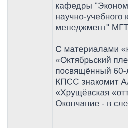
кафедры "Экономи
научно-учебного 
менеджмент" МГТ
С материалами «к
«Октябрьский пле
посвящённый 60-
КПСС знакомит Ал
«Хрущёвская «отт
Окончание - в с