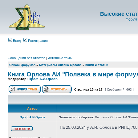
Высокие стат
Форум 
Вход
Регистрация
Сообщения без ответов
|
Активные темы
Список форумов
»
Материалы Антона Орлова
»
Книги и статьи
Книга Орлова АИ "Полвека в мире форму
Модератор:
Проф.А.И.Орлов
Страница
15
из
17
[ Сообщений: 663 ]
Автор
Проф.А.И.Орлов
Заголовок сообщения:
Re: Книга Орлова АИ "Полве
На 25.08.2024 у А.И. Орлова в РИНЦ 708