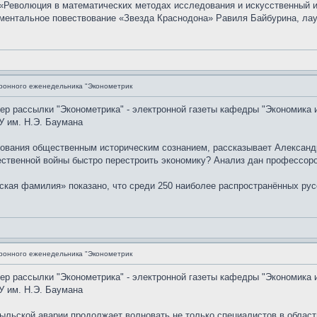
«Революция в математических методах исследования и искусственный и
ентальное повествование «Звезда Краснодона» Равиля Байбурина, лау
ронного еженедельника "Эконометрик
мер рассылки "Эконометрика" - электронной газеты кафедры "Экономика 
У им. Н.Э. Баумана
рования общественным историческим сознанием, рассказывает Александр
ственной войны быстро перестроить экономику? Анализ дан профессоро
ская фамилия» показано, что среди 250 наиболее распространённых рус
ронного еженедельника "Эконометрик
мер рассылки "Эконометрика" - электронной газеты кафедры "Экономика 
У им. Н.Э. Баумана
ыльской аварии продолжает волновать не только специалистов в област