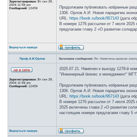
Зарегистрирован:
Вт сен 28,
2004 11:58 am
Продолжаем публиковать избранные раз
Сообщений:
12459
1306. Орлов А.И. Новая парадигма эконо
URL:
https://book.ru/book/957143
(дата обр
В номере 1276 рассылки от 7 июля 2025 
предлагаем главу 2 «О развитии солида
Вернуться наверх
Проф.А.И.Орлов
Заголовок сообщения:
Re: Намечены выпуски элект
2025.07.21. Намечен к выходу 1278-й но
"Инженерный бизнес и менеджмент" МГТ
Зарегистрирован:
Вт сен 28,
2004 11:58 am
Продолжаем публиковать избранные раз
Сообщений:
12459
1306. Орлов А.И. Новая парадигма эконо
URL:
https://book.ru/book/957143
(дата обр
В номере 1276 рассылки от 7 июля 2025 
2025 включены глава 2 «О развитии сол
настоящем номере предлагаем главу 5 «О
Вернуться наверх