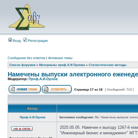
Вход
Регистрация
Сообщения без ответов
|
Активные темы
Список форумов
»
Материалы проф.А.И.Орлова
»
Статистические методы
Намечены выпуски электронного еженеде
Модератор:
Проф.А.И.Орлов
Страница
17
из
18
[ Сообщений: 710 ]
Автор
Проф.А.И.Орлов
Заголовок сообщения:
Re: Намечены выпуски элект
2025.05.05. Намечен к выходу 1267-й но
"Инженерный бизнес и менеджмент" МГТ