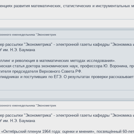
енциях развития математических, статистических и инструментальных м
ронного еженедельника "Эконометрик
мер рассылки "Эконометрика" - электронной газеты кафедры "Экономика 
У им. Н.Э. Баумана
ллинг и революция в математических методах исследования».
ческая статья доктора экономических наук, профессора Ю. Воронина, 
стителя председателя Верховного Совета РФ.
пиадниках и поступивших по ЕГЭ. О результатах проверки рассказывает
ронного еженедельника "Эконометрик
мер рассылки "Эконометрика" - электронной газеты кафедры "Экономика 
У им. Н.Э. Баумана
у «Октябрьский пленум 1964 года: оценки и мнения», посвящённый 60-л