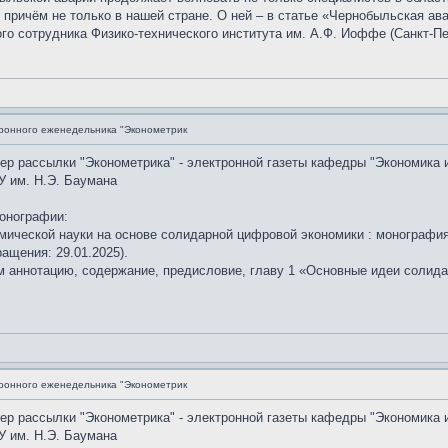
, причём не только в нашей стране. О ней – в статье «Чернобыльская ав
го сотрудника Физико-технического института им. А.Ф. Иоффе (Санкт-Пе
ронного еженедельника "Эконометрик
мер рассылки "Эконометрика" - электронной газеты кафедры "Экономика 
У им. Н.Э. Баумана
онографии:
мической науки на основе солидарной цифровой экономики : монография.
ащения: 29.01.2025).
аннотацию, содержание, предисловие, главу 1 «Основные идеи солидар
ронного еженедельника "Эконометрик
мер рассылки "Эконометрика" - электронной газеты кафедры "Экономика 
У им. Н.Э. Баумана