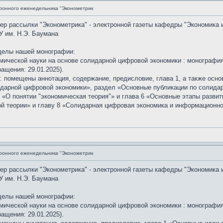
ронного еженедельника "Эконометрик
мер рассылки "Эконометрика" - электронной газеты кафедры "Экономика 
У им. Н.Э. Баумана
делы нашей монографии:
мической науки на основе солидарной цифровой экономики : монография.
ащения: 29.01.2025).
г. помещены аннотация, содержание, предисловие, глава 1, а также осно
идарной цифровой экономики», раздел «Основные публикации по солида
 «О понятии "экономическая теория"» и глава 6 «Основные этапы разви
й теории» и главу 8 «Солидарная цифровая экономика и информационно
ронного еженедельника "Эконометрик
мер рассылки "Эконометрика" - электронной газеты кафедры "Экономика 
У им. Н.Э. Баумана
делы нашей монографии:
мической науки на основе солидарной цифровой экономики : монография.
ащения: 29.01.2025).