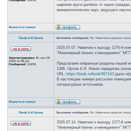
Сообщений:
12459
широкие круги далёких от науки граждан
минералогических наук, ведущего научно
Вернуться наверх
Проф.А.И.Орлов
Заголовок сообщения:
Re: Намечены выпуски элект
2025.07.07. Намечен к выходу 1276-й но
"Инженерный бизнес и менеджмент" МГТ
Зарегистрирован:
Вт сен 28,
2004 11:58 am
Предлагаем избранные разделы нашей м
Сообщений:
12459
1306. Орлов А.И. Новая парадигма эконо
URL:
https://book.ru/book/957143
(дата обр
В настоящем номере рассылки помещаем 
литературных источников.
Вернуться наверх
Проф.А.И.Орлов
Заголовок сообщения:
Re: Намечены выпуски элект
2025.07.14. Намечен к выходу 1277-й но
"Инженерный бизнес и менеджмент" МГТ