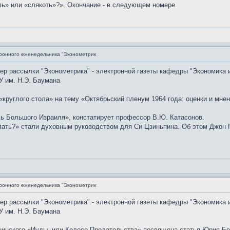
ль» или «слякоть»?». Окончание - в следующем номере.
ронного еженедельника "Эконометрик
мер рассылки "Эконометрика" - электронной газеты кафедры "Экономика 
У им. Н.Э. Баумана
круглого стола» на тему «Октябрьский пленум 1964 года: оценки и мне
ль Большого Израиля», констатирует профессор В.Ю. Катасонов.
лать?» стали духовным руководством для Си Цзиньпина. Об этом Джон Г
ронного еженедельника "Эконометрик
мер рассылки "Эконометрика" - электронной газеты кафедры "Экономика 
У им. Н.Э. Баумана
инского «Иуды, или Колесо Предательства» посвящена статья Юрия Бе