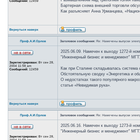
Сообщений:
12459
Бартерная схема внешней торговли обсу
Как разъясняет Анна Урманцева, «Нацио
Вернуться наверх
Проф.А.И.Орлов
Заголовок сообщения:
Re: Намечены выпуски элект
2025.06.09. Намечен к выходу 1272-й но
"Инженерный бизнес и менеджмент" МГТ
Зарегистрирован:
Вт сен 28,
2004 11:58 am
Как при Сталине складывалась система 
Сообщений:
12459
Обстоятельную сводку «Энергетика и общ
О недостатках такого популярного макро
статье «Невидимая рука».
Вернуться наверх
Проф.А.И.Орлов
Заголовок сообщения:
Re: Намечены выпуски элект
2025.06.16. Намечен к выходу 1273-й но
"Инженерный бизнес и менеджмент" МГТ
Зарегистрирован:
Вт сен 28,
2004 11:58 am