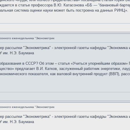
ждается в статье профессора В.Ю. Катасонова «ББ — “банановый бартер
нальная система оценки науки может быть построена на данных РИНЦ».
ронного еженедельника "Эконометрик
мер рассылки "Эконометрика" - электронной газеты кафедры "Экономика 
У им. Н.Э. Баумана
образования в СССР? Об этом – статья «Учиться упорнейшим образом» Г
ество» предлагает В.И. Катков, заслуженный работник энергетики, лау
экономического показателя, как валовой внутренний продукт (ВВП), рас
ронного еженедельника "Эконометрик
мер рассылки "Эконометрика" - электронной газеты кафедры "Экономика 
У им. Н.Э. Баумана