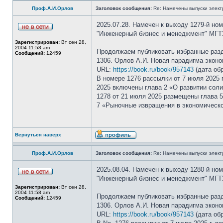
Проф.А.И.Орлов
Заголовок сообщения:
Re: Намечены выпуски элект
2025.07.28. Намечен к выходу 1279-й но
"Инженерный бизнес и менеджмент" МГТ
Зарегистрирован:
Вт сен 28,
2004 11:58 am
Продолжаем публиковать избранные раз
Сообщений:
12459
1306. Орлов А.И. Новая парадигма эконо
URL:
https://book.ru/book/957143
(дата обр
В номере 1276 рассылки от 7 июля 2025 
2025 включены глава 2 «О развитии сол
1278 от 21 июля 2025 размещены глава 5
7 «Рыночные извращения в экономическо
Вернуться наверх
Проф.А.И.Орлов
Заголовок сообщения:
Re: Намечены выпуски элект
2025.08.04. Намечен к выходу 1280-й но
"Инженерный бизнес и менеджмент" МГТ
Зарегистрирован:
Вт сен 28,
2004 11:58 am
Продолжаем публиковать избранные раз
Сообщений:
12459
1306. Орлов А.И. Новая парадигма эконо
URL:
https://book.ru/book/957143
(дата обр