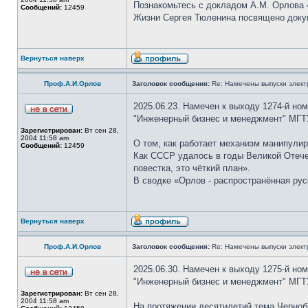
Познакомьтесь с докладом А.М. Орлова 
Сообщений:
12459
Жизни Сергея Тюленина посвящено докум
Вернуться наверх
Проф.А.И.Орлов
Заголовок сообщения:
Re: Намечены выпуски элект
2025.06.23. Намечен к выходу 1274-й но
"Инженерный бизнес и менеджмент" МГТ
Зарегистрирован:
Вт сен 28,
2004 11:58 am
О том, как работает механизм манипули
Сообщений:
12459
Как СССР удалось в годы Великой Отече
повестка, это чёткий план».
В сводке «Орлов - распространённая рус
Вернуться наверх
Проф.А.И.Орлов
Заголовок сообщения:
Re: Намечены выпуски элект
2025.06.30. Намечен к выходу 1275-й но
"Инженерный бизнес и менеджмент" МГТ
Зарегистрирован:
Вт сен 28,
2004 11:58 am
На протяжении десятилетий тема Черноб