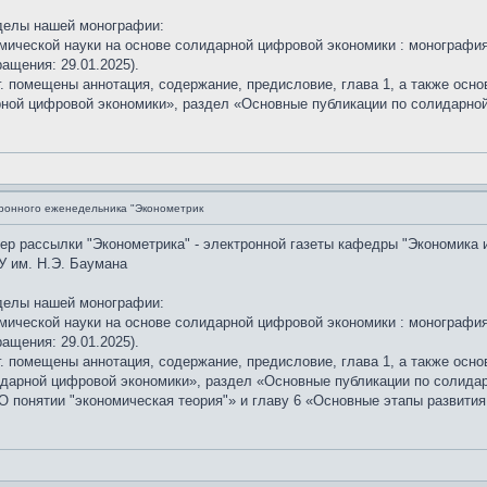
делы нашей монографии:
мической науки на основе солидарной цифровой экономики : монография.
ащения: 29.01.2025).
г. помещены аннотация, содержание, предисловие, глава 1, а также осн
рной цифровой экономики», раздел «Основные публикации по солидарно
ронного еженедельника "Эконометрик
мер рассылки "Эконометрика" - электронной газеты кафедры "Экономика 
У им. Н.Э. Баумана
делы нашей монографии:
мической науки на основе солидарной цифровой экономики : монография.
ащения: 29.01.2025).
г. помещены аннотация, содержание, предисловие, глава 1, а также осно
идарной цифровой экономики», раздел «Основные публикации по солида
 понятии "экономическая теория"» и главу 6 «Основные этапы развития