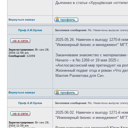
Дьяченко в статье «Хрущёвская «оттепе
Вернуться наверх
Проф.А.И.Орлов
Заголовок сообщения:
Re: Намечены выпуски элект
2025.05.26. Намечен к выходу 1270-й но
"Инженерный бизнес и менеджмент" МГТ
Зарегистрирован:
Вт сен 28,
2004 11:58 am
Заканчиваем знакомство с материалами «
Сообщений:
12459
Начало – в No.1269 от 19 мая 2025 г.
«Англосаксонский мир претендует на ро
Жизненный подвиг отца и роман «Что де
Мантия Рахметова для Си».
Вернуться наверх
Проф.А.И.Орлов
Заголовок сообщения:
Re: Намечены выпуски элект
2025.06.02. Намечен к выходу 1271-й но
"Инженерный бизнес и менеджмент" МГТ
Зарегистрирован:
Вт сен 28,
2004 11:58 am
Размышлениям над трилогией Юлия Квиц