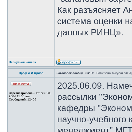
Как разъясняет 
система оценки н
данных РИНЦ».
Вернуться наверх
Проф.А.И.Орлов
Заголовок сообщения:
Re: Намечены выпуски элект
2025.06.09. Наме
Зарегистрирован:
Вт сен 28,
рассылки "Эконом
2004 11:58 am
Сообщений:
12459
кафедры "Экономи
научно-учебного 
менеджмент" МГТ