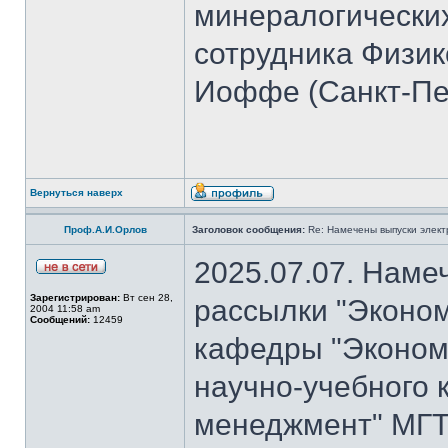
минералогических
сотрудника Физико
Иоффе (Санкт-Пет
Вернуться наверх
Проф.А.И.Орлов
Заголовок сообщения:
Re: Намечены выпуски элект
2025.07.07. Наме
Зарегистрирован:
Вт сен 28,
рассылки "Эконом
2004 11:58 am
Сообщений:
12459
кафедры "Экономи
научно-учебного 
менеджмент" МГТ