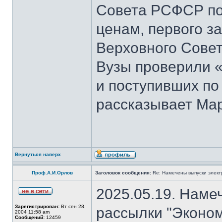
Совета РСФСР по 
ценам, первого з
Верховного Совет
Вузы проверили 
и поступивших по
рассказывает Мар
Вернуться наверх
Проф.А.И.Орлов
Заголовок сообщения:
Re: Намечены выпуски элект
2025.05.19. Наме
Зарегистрирован:
Вт сен 28,
рассылки "Эконом
2004 11:58 am
Сообщений:
12459