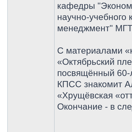
кафедры "Экономи
научно-учебного 
менеджмент" МГТ
С материалами «к
«Октябрьский пле
посвящённый 60-
КПСС знакомит Ал
«Хрущёвская «отт
Окончание - в с