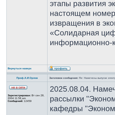
этапы развития э
настоящем номер
извращения в эко
«Солидарная циф
информационно-к
Вернуться наверх
Проф.А.И.Орлов
Заголовок сообщения:
Re: Намечены выпуски элект
2025.08.04. Наме
Зарегистрирован:
Вт сен 28,
рассылки "Эконом
2004 11:58 am
Сообщений:
12459
кафедры "Экономи