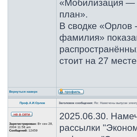
«Мобилизация — э
план».
В сводке «Орлов 
фамилия» показан
распространённы
стоит на 27 месте
Вернуться наверх
Проф.А.И.Орлов
Заголовок сообщения:
Re: Намечены выпуски элект
2025.06.30. Наме
Зарегистрирован:
Вт сен 28,
рассылки "Эконом
2004 11:58 am
Сообщений:
12459