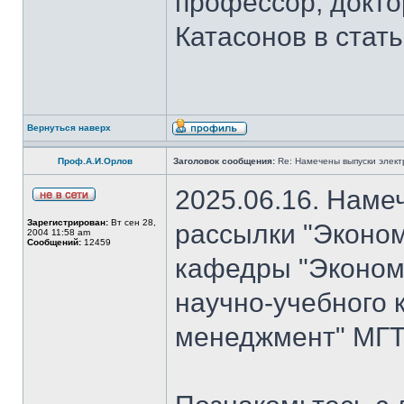
профессор, докто
Катасонов в стат
Вернуться наверх
Проф.А.И.Орлов
Заголовок сообщения:
Re: Намечены выпуски элект
2025.06.16. Наме
Зарегистрирован:
Вт сен 28,
рассылки "Эконом
2004 11:58 am
Сообщений:
12459
кафедры "Экономи
научно-учебного 
менеджмент" МГТ