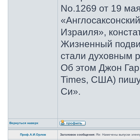
No.1269 от 19 мая
«Англосаксонский
Израиля», конста
Жизненный подвиг
стали духовным р
Об этом Джон Гар
Times, США) пишу
Си».
Вернуться наверх
Проф.А.И.Орлов
Заголовок сообщения:
Re: Намечены выпуски элект