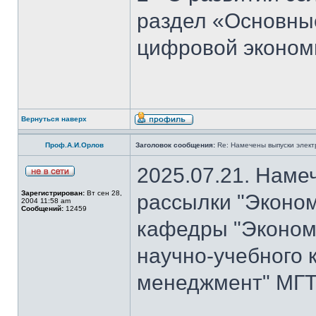
раздел «Основны
цифровой эконом
Вернуться наверх
Проф.А.И.Орлов
Заголовок сообщения:
Re: Намечены выпуски элект
2025.07.21. Наме
Зарегистрирован:
Вт сен 28,
рассылки "Эконом
2004 11:58 am
Сообщений:
12459
кафедры "Экономи
научно-учебного 
менеджмент" МГТ