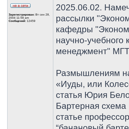
2025.06.02. Наме
Зарегистрирован:
Вт сен 28,
рассылки "Эконом
2004 11:58 am
Сообщений:
12459
кафедры "Экономи
научно-учебного 
менеджмент" МГТ
Размышлениям на
«Иуды, или Коле
статья Юрия Бело
Бартерная схема 
статье профессо
“банановый барте