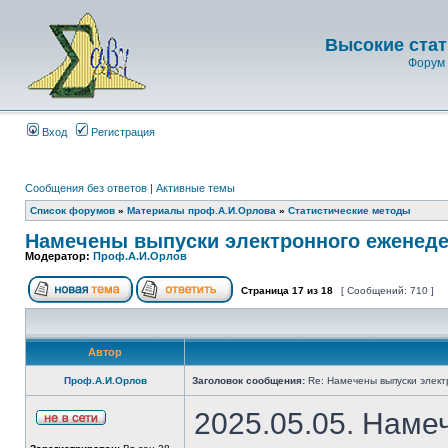
Высокие стат
Форум 
Вход
Регистрация
Сообщения без ответов
|
Активные темы
Список форумов
»
Материалы проф.А.И.Орлова
»
Статистические методы
Намечены выпуски электронного еженеде
Модератор:
Проф.А.И.Орлов
Страница
17
из
18
[ Сообщений: 710 ]
Автор
Проф.А.И.Орлов
Заголовок сообщения:
Re: Намечены выпуски элект
2025.05.05. Наме