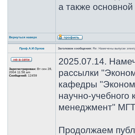
а также основной
Вернуться наверх
Проф.А.И.Орлов
Заголовок сообщения:
Re: Намечены выпуски элект
2025.07.14. Наме
Зарегистрирован:
Вт сен 28,
рассылки "Эконом
2004 11:58 am
Сообщений:
12459
кафедры "Экономи
научно-учебного 
менеджмент" МГТ
Продолжаем публ