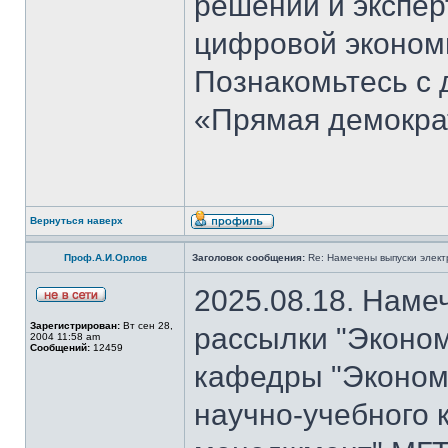
решений и экспер
цифровой эконом
Познакомьтесь с
«Прямая демокра
Вернуться наверх
Проф.А.И.Орлов
Заголовок сообщения:
Re: Намечены выпуски элект
2025.08.18. Наме
Зарегистрирован:
Вт сен 28,
рассылки "Эконом
2004 11:58 am
Сообщений:
12459
кафедры "Экономи
научно-учебного 