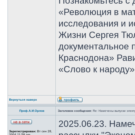
Познакомьтесь с 
«Революция в ма
исследования и и
Жизни Сергея Тю
документальное 
Краснодона» Рав
«Слово к народу»
Вернуться наверх
Проф.А.И.Орлов
Заголовок сообщения:
Re: Намечены выпуски элект
2025.06.23. Наме
Зарегистрирован:
Вт сен 28,
2004 11:58 am