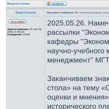
Вернуться наверх
Проф.А.И.Орлов
Заголовок сообщения:
Re: Намечены выпуски элект
2025.05.26. Наме
Зарегистрирован:
Вт сен 28,
рассылки "Эконом
2004 11:58 am
Сообщений:
12459
кафедры "Экономи
научно-учебного 
менеджмент" МГТ
Заканчиваем знак
стола» на тему «
оценки и мнения»
исторического пл