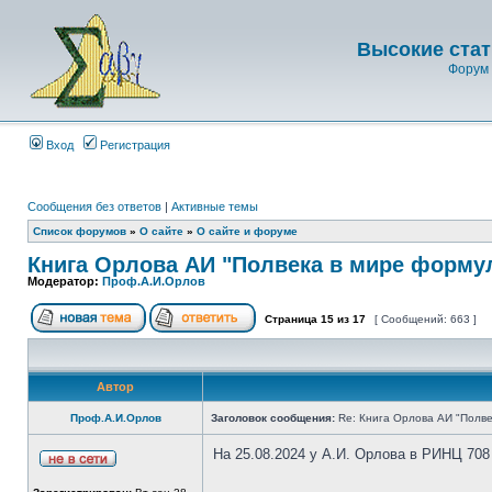
Высокие стат
Форум 
Вход
Регистрация
Сообщения без ответов
|
Активные темы
Список форумов
»
О сайте
»
О сайте и форуме
Книга Орлова АИ "Полвека в мире форму
Модератор:
Проф.А.И.Орлов
Страница
15
из
17
[ Сообщений: 663 ]
Автор
Проф.А.И.Орлов
Заголовок сообщения:
Re: Книга Орлова АИ "Полве
На 25.08.2024 у А.И. Орлова в РИНЦ 708