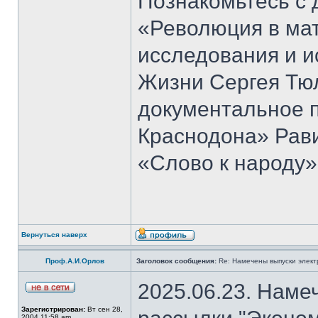
Познакомьтесь с 
«Революция в ма
исследования и и
Жизни Сергея Тю
документальное 
Краснодона» Рав
«Слово к народу»
Вернуться наверх
Проф.А.И.Орлов
Заголовок сообщения:
Re: Намечены выпуски элект
2025.06.23. Наме
Зарегистрирован:
Вт сен 28,
2004 11:58 am