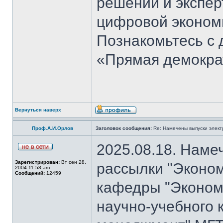
решений и экспер
цифровой эконом
Познакомьтесь с
«Прямая демокра
Вернуться наверх
Проф.А.И.Орлов
Заголовок сообщения:
Re: Намечены выпуски элект
2025.08.18. Наме
Зарегистрирован:
Вт сен 28,
рассылки "Эконом
2004 11:58 am
Сообщений:
12459
кафедры "Экономи
научно-учебного 