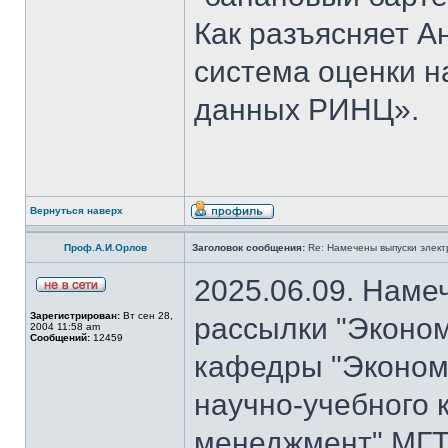
Как разъясняет 
система оценки н
данных РИНЦ».
Вернуться наверх
Проф.А.И.Орлов
Заголовок сообщения:
Re: Намечены выпуски элект
2025.06.09. Наме
Зарегистрирован:
Вт сен 28,
рассылки "Эконом
2004 11:58 am
Сообщений:
12459
кафедры "Экономи
научно-учебного 
менеджмент" МГТ