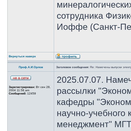
минералогических
сотрудника Физико
Иоффе (Санкт-Пет
Вернуться наверх
Проф.А.И.Орлов
Заголовок сообщения:
Re: Намечены выпуски элект
2025.07.07. Наме
Зарегистрирован:
Вт сен 28,
рассылки "Эконом
2004 11:58 am
Сообщений:
12459
кафедры "Экономи
научно-учебного 
менеджмент" МГТ