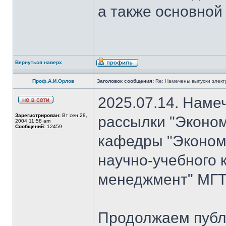
а также основной
Вернуться наверх
Проф.А.И.Орлов
Заголовок сообщения:
Re: Намечены выпуски элект
2025.07.14. Наме
Зарегистрирован:
Вт сен 28,
рассылки "Эконом
2004 11:58 am
Сообщений:
12459
кафедры "Экономи
научно-учебного 
менеджмент" МГТ
Продолжаем публ