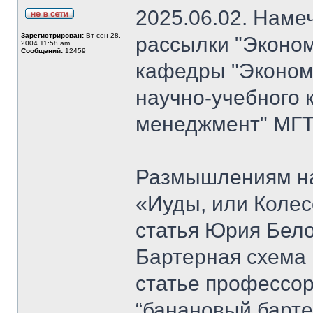
2025.06.02. Наме
Зарегистрирован:
Вт сен 28,
рассылки "Эконом
2004 11:58 am
Сообщений:
12459
кафедры "Экономи
научно-учебного 
менеджмент" МГТ
Размышлениям на
«Иуды, или Коле
статья Юрия Бело
Бартерная схема 
статье профессо
“банановый барте