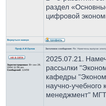
раздел «Основны
цифровой эконом
Вернуться наверх
Проф.А.И.Орлов
Заголовок сообщения:
Re: Намечены выпуски элект
2025.07.21. Наме
Зарегистрирован:
Вт сен 28,
рассылки "Эконом
2004 11:58 am
Сообщений:
12459
кафедры "Экономи
научно-учебного 
менеджмент" МГТ