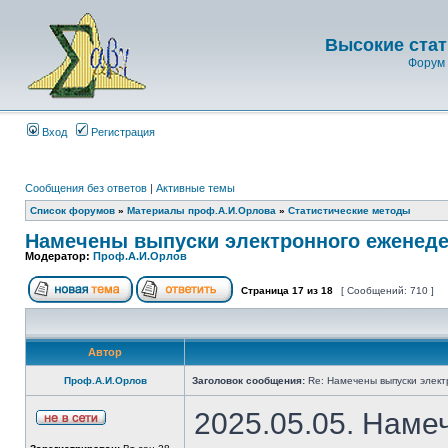
Высокие стат
Форум 
Вход
Регистрация
Сообщения без ответов
|
Активные темы
Список форумов
»
Материалы проф.А.И.Орлова
»
Статистические методы
Намечены выпуски электронного еженеде
Модератор:
Проф.А.И.Орлов
Страница
17
из
18
[ Сообщений: 710 ]
Автор
Проф.А.И.Орлов
Заголовок сообщения:
Re: Намечены выпуски элект
2025.05.05. Наме