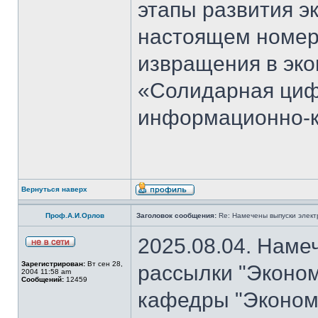
этапы развития э
настоящем номер
извращения в эко
«Солидарная циф
информационно-к
Вернуться наверх
Проф.А.И.Орлов
Заголовок сообщения:
Re: Намечены выпуски элект
2025.08.04. Наме
Зарегистрирован:
Вт сен 28,
рассылки "Эконом
2004 11:58 am
Сообщений:
12459
кафедры "Экономи