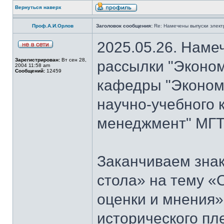
Вернуться наверх
Проф.А.И.Орлов
Заголовок сообщения:
Re: Намечены выпуски элект
2025.05.26. Наме
Зарегистрирован:
Вт сен 28,
рассылки "Эконом
2004 11:58 am
Сообщений:
12459
кафедры "Экономи
научно-учебного 
менеджмент" МГТ
Заканчиваем знак
стола» на тему «
оценки и мнения»
исторического пл