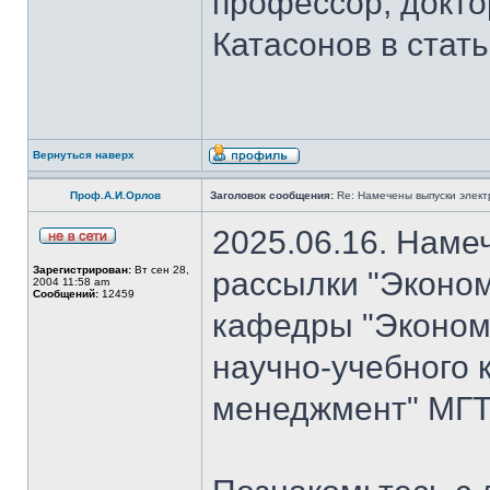
профессор, докто
Катасонов в стат
Вернуться наверх
Проф.А.И.Орлов
Заголовок сообщения:
Re: Намечены выпуски элект
2025.06.16. Наме
Зарегистрирован:
Вт сен 28,
рассылки "Эконом
2004 11:58 am
Сообщений:
12459
кафедры "Экономи
научно-учебного 
менеджмент" МГТ