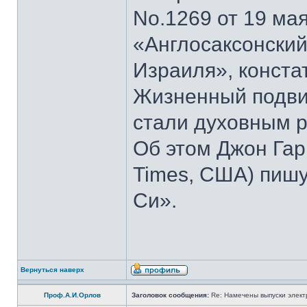
No.1269 от 19 мая
«Англосаксонский
Израиля», конста
Жизненный подвиг
стали духовным р
Об этом Джон Гар
Times, США) пишу
Си».
Вернуться наверх
Проф.А.И.Орлов
Заголовок сообщения:
Re: Намечены выпуски элект