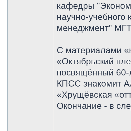
кафедры "Экономи
научно-учебного 
менеджмент" МГТ
С материалами «к
«Октябрьский пле
посвящённый 60-
КПСС знакомит Ал
«Хрущёвская «отт
Окончание - в с