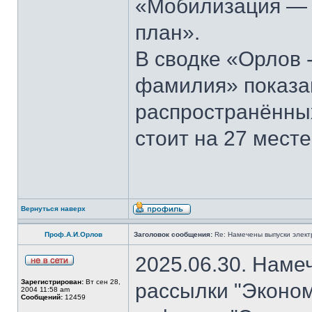
«Мобилизация — э
план».
В сводке «Орлов 
фамилия» показан
распространённы
стоит на 27 месте
Вернуться наверх
Проф.А.И.Орлов
Заголовок сообщения:
Re: Намечены выпуски элект
2025.06.30. Наме
Зарегистрирован:
Вт сен 28,
рассылки "Эконом
2004 11:58 am
Сообщений:
12459