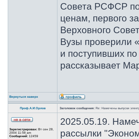
Совета РСФСР по 
ценам, первого з
Верховного Совет
Вузы проверили 
и поступивших по
рассказывает Мар
Вернуться наверх
Проф.А.И.Орлов
Заголовок сообщения:
Re: Намечены выпуски элект
2025.05.19. Наме
Зарегистрирован:
Вт сен 28,
рассылки "Эконом
2004 11:58 am
Сообщений:
12459