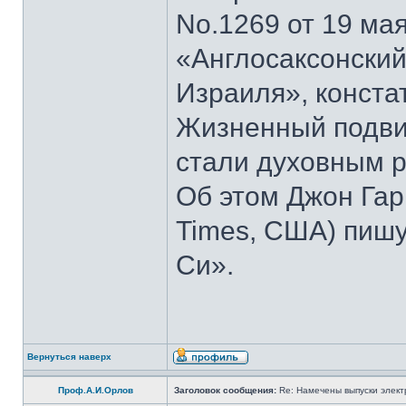
No.1269 от 19 мая
«Англосаксонский
Израиля», конста
Жизненный подвиг
стали духовным р
Об этом Джон Гар
Times, США) пишу
Си».
Вернуться наверх
Проф.А.И.Орлов
Заголовок сообщения:
Re: Намечены выпуски элект