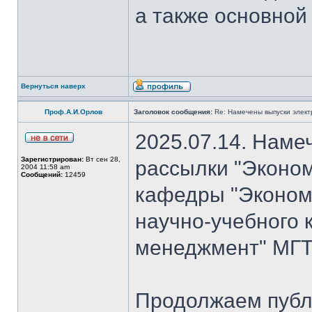
а также основной
Вернуться наверх
Проф.А.И.Орлов
Заголовок сообщения:
Re: Намечены выпуски элект
2025.07.14. Наме
Зарегистрирован:
Вт сен 28,
рассылки "Эконом
2004 11:58 am
Сообщений:
12459
кафедры "Экономи
научно-учебного 
менеджмент" МГТ
Продолжаем публ