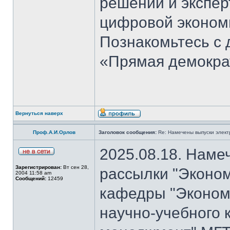
решений и экспер
цифровой эконом
Познакомьтесь с
«Прямая демокра
Вернуться наверх
Проф.А.И.Орлов
Заголовок сообщения:
Re: Намечены выпуски элект
2025.08.18. Наме
Зарегистрирован:
Вт сен 28,
рассылки "Эконом
2004 11:58 am
Сообщений:
12459
кафедры "Экономи
научно-учебного 