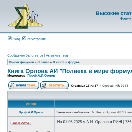
Высокие стат
Форум 
Вход
Регистрация
Сообщения без ответов
|
Активные темы
Список форумов
»
О сайте
»
О сайте и форуме
Книга Орлова АИ "Полвека в мире форму
Модератор:
Проф.А.И.Орлов
Страница
16
из
17
[ Сообщений: 663 ]
Автор
Проф.А.И.Орлов
Заголовок сообщения:
Re: Книга Орлова АИ "Полве
На 01.06.2025 у А.И. Орлова в РИНЦ 736