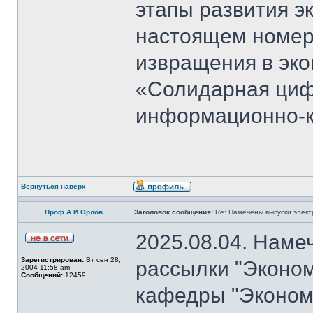
этапы развития э
настоящем номер
извращения в эко
«Солидарная циф
информационно-к
Вернуться наверх
Проф.А.И.Орлов
Заголовок сообщения:
Re: Намечены выпуски элект
2025.08.04. Наме
Зарегистрирован:
Вт сен 28,
рассылки "Эконом
2004 11:58 am
Сообщений:
12459
кафедры "Экономи