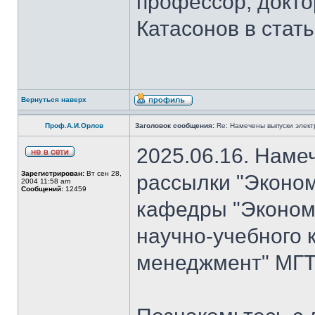
профессор, докто
Катасонов в стат
Вернуться наверх
Проф.А.И.Орлов
Заголовок сообщения:
Re: Намечены выпуски элект
2025.06.16. Наме
Зарегистрирован:
Вт сен 28,
рассылки "Эконом
2004 11:58 am
Сообщений:
12459
кафедры "Экономи
научно-учебного 
менеджмент" МГТ