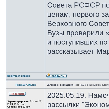
Совета РСФСР по 
ценам, первого з
Верховного Совет
Вузы проверили 
и поступивших по
рассказывает Мар
Вернуться наверх
Проф.А.И.Орлов
Заголовок сообщения:
Re: Намечены выпуски элект
2025.05.19. Наме
Зарегистрирован:
Вт сен 28,
рассылки "Эконом
2004 11:58 am
Сообщений:
12459