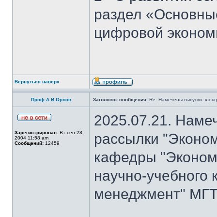
раздел «Основны
цифровой эконом
Вернуться наверх
Проф.А.И.Орлов
Заголовок сообщения:
Re: Намечены выпуски элект
2025.07.21. Наме
Зарегистрирован:
Вт сен 28,
рассылки "Эконом
2004 11:58 am
Сообщений:
12459
кафедры "Экономи
научно-учебного 
менеджмент" МГТ