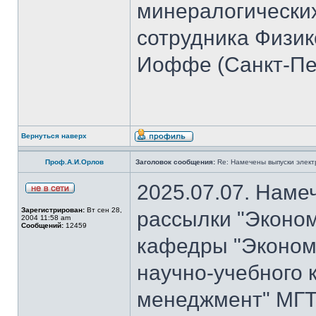
минералогических
сотрудника Физико
Иоффе (Санкт-Пет
Вернуться наверх
Проф.А.И.Орлов
Заголовок сообщения:
Re: Намечены выпуски элект
2025.07.07. Наме
Зарегистрирован:
Вт сен 28,
рассылки "Эконом
2004 11:58 am
Сообщений:
12459
кафедры "Экономи
научно-учебного 
менеджмент" МГТ