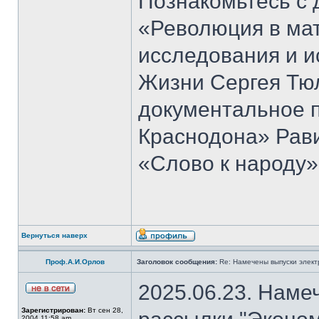
Познакомьтесь с 
«Революция в ма
исследования и и
Жизни Сергея Тю
документальное 
Краснодона» Рав
«Слово к народу»
Вернуться наверх
Проф.А.И.Орлов
Заголовок сообщения:
Re: Намечены выпуски элект
2025.06.23. Наме
Зарегистрирован:
Вт сен 28,
2004 11:58 am