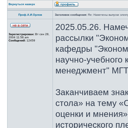
Вернуться наверх
Проф.А.И.Орлов
Заголовок сообщения:
Re: Намечены выпуски элект
2025.05.26. Наме
Зарегистрирован:
Вт сен 28,
рассылки "Эконом
2004 11:58 am
Сообщений:
12459
кафедры "Экономи
научно-учебного 
менеджмент" МГТ
Заканчиваем знак
стола» на тему «
оценки и мнения»
исторического пл