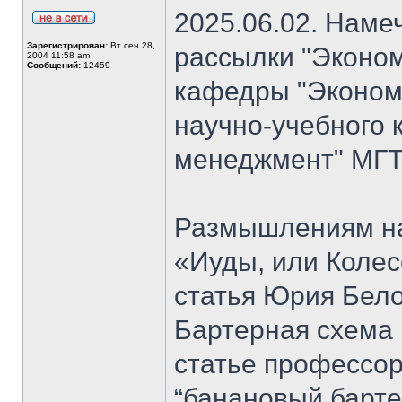
2025.06.02. Наме
Зарегистрирован:
Вт сен 28,
рассылки "Эконом
2004 11:58 am
Сообщений:
12459
кафедры "Экономи
научно-учебного 
менеджмент" МГТ
Размышлениям на
«Иуды, или Коле
статья Юрия Бело
Бартерная схема 
статье профессо
“банановый барте