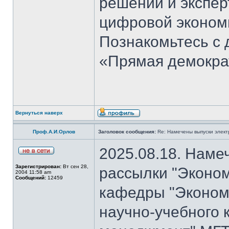
решений и экспер
цифровой эконом
Познакомьтесь с
«Прямая демокра
Вернуться наверх
Проф.А.И.Орлов
Заголовок сообщения:
Re: Намечены выпуски элект
2025.08.18. Наме
Зарегистрирован:
Вт сен 28,
рассылки "Эконом
2004 11:58 am
Сообщений:
12459
кафедры "Экономи
научно-учебного 