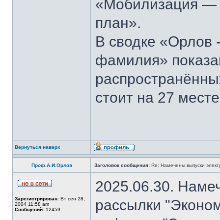
«Мобилизация — э
план».
В сводке «Орлов 
фамилия» показан
распространённы
стоит на 27 месте
Вернуться наверх
Проф.А.И.Орлов
Заголовок сообщения:
Re: Намечены выпуски элект
2025.06.30. Наме
Зарегистрирован:
Вт сен 28,
рассылки "Эконом
2004 11:58 am
Сообщений:
12459