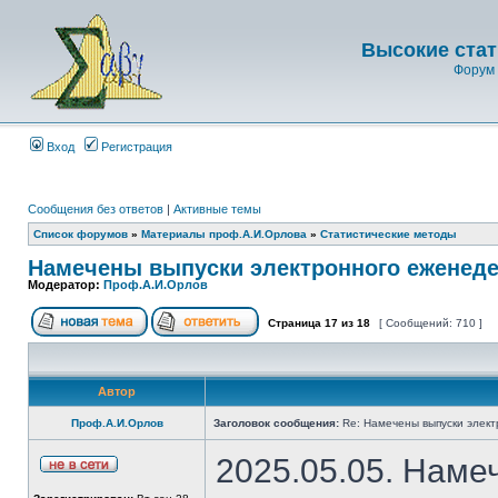
Высокие стат
Форум 
Вход
Регистрация
Сообщения без ответов
|
Активные темы
Список форумов
»
Материалы проф.А.И.Орлова
»
Статистические методы
Намечены выпуски электронного еженеде
Модератор:
Проф.А.И.Орлов
Страница
17
из
18
[ Сообщений: 710 ]
Автор
Проф.А.И.Орлов
Заголовок сообщения:
Re: Намечены выпуски элект
2025.05.05. Наме