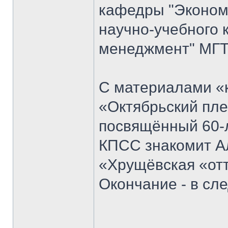
кафедры "Экономи
научно-учебного 
менеджмент" МГТ
С материалами «к
«Октябрьский пле
посвящённый 60-
КПСС знакомит Ал
«Хрущёвская «отт
Окончание - в с