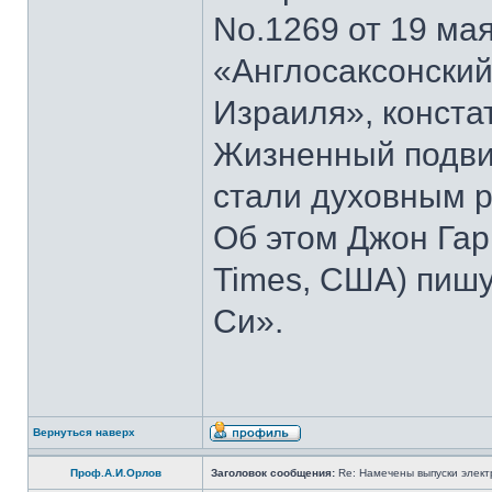
No.1269 от 19 мая
«Англосаксонский
Израиля», конста
Жизненный подвиг
стали духовным р
Об этом Джон Гар
Times, США) пишу
Си».
Вернуться наверх
Проф.А.И.Орлов
Заголовок сообщения:
Re: Намечены выпуски элект