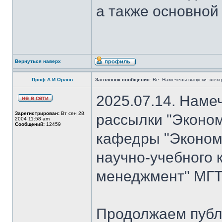
а также основной
Вернуться наверх
Проф.А.И.Орлов
Заголовок сообщения:
Re: Намечены выпуски элект
2025.07.14. Наме
Зарегистрирован:
Вт сен 28,
рассылки "Эконом
2004 11:58 am
Сообщений:
12459
кафедры "Экономи
научно-учебного 
менеджмент" МГТ
Продолжаем публ