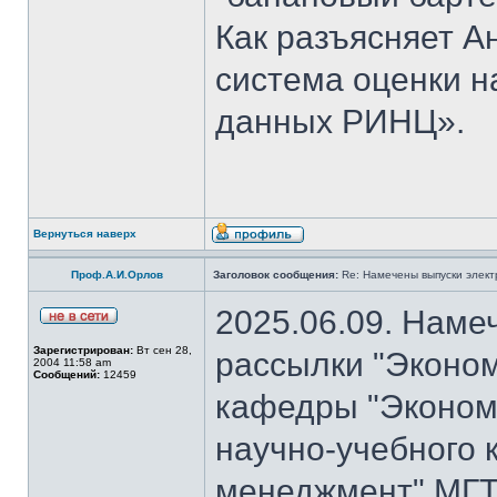
Как разъясняет 
система оценки н
данных РИНЦ».
Вернуться наверх
Проф.А.И.Орлов
Заголовок сообщения:
Re: Намечены выпуски элект
2025.06.09. Наме
Зарегистрирован:
Вт сен 28,
рассылки "Эконом
2004 11:58 am
Сообщений:
12459
кафедры "Экономи
научно-учебного 
менеджмент" МГТ