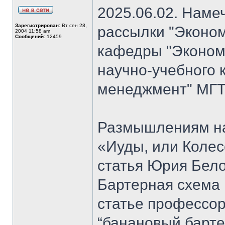
2025.06.02. Наме
Зарегистрирован:
Вт сен 28,
рассылки "Эконом
2004 11:58 am
Сообщений:
12459
кафедры "Экономи
научно-учебного 
менеджмент" МГТ
Размышлениям на
«Иуды, или Коле
статья Юрия Бело
Бартерная схема 
статье профессо
“банановый барте