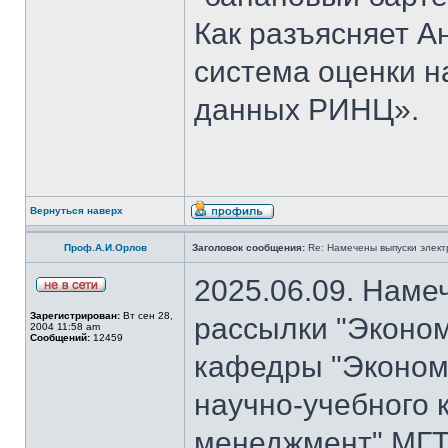
Как разъясняет 
система оценки н
данных РИНЦ».
Вернуться наверх
Проф.А.И.Орлов
Заголовок сообщения:
Re: Намечены выпуски элект
2025.06.09. Наме
Зарегистрирован:
Вт сен 28,
рассылки "Эконом
2004 11:58 am
Сообщений:
12459
кафедры "Экономи
научно-учебного 
менеджмент" МГТ