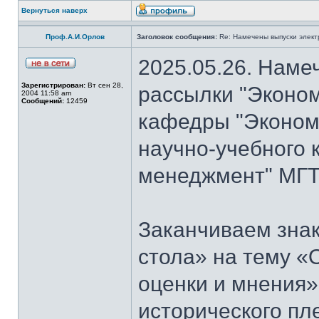
Вернуться наверх
Проф.А.И.Орлов
Заголовок сообщения:
Re: Намечены выпуски элект
2025.05.26. Наме
Зарегистрирован:
Вт сен 28,
рассылки "Эконом
2004 11:58 am
Сообщений:
12459
кафедры "Экономи
научно-учебного 
менеджмент" МГТ
Заканчиваем знак
стола» на тему «
оценки и мнения»
исторического пл