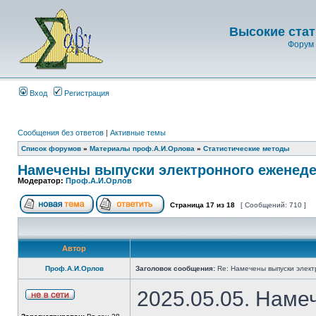
Высокие стат
Форум 
Вход
Регистрация
Сообщения без ответов
|
Активные темы
Список форумов
»
Материалы проф.А.И.Орлова
»
Статистические методы
Намечены выпуски электронного еженеде
Модератор:
Проф.А.И.Орлов
Страница
17
из
18
[ Сообщений: 710 ]
Автор
Проф.А.И.Орлов
Заголовок сообщения:
Re: Намечены выпуски элект
2025.05.05. Наме