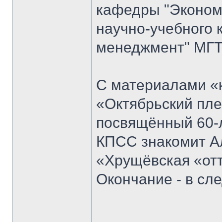
кафедры "Экономи
научно-учебного 
менеджмент" МГТ
С материалами «к
«Октябрьский пле
посвящённый 60-
КПСС знакомит Ал
«Хрущёвская «отт
Окончание - в с