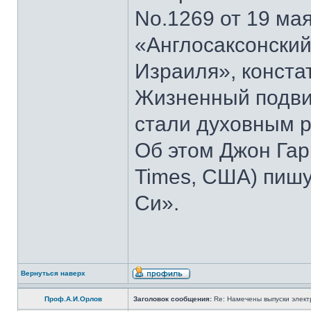
No.1269 от 19 мая
«Англосаксонский
Израиля», конста
Жизненный подвиг
стали духовным р
Об этом Джон Гар
Times, США) пишу
Си».
Вернуться наверх
Проф.А.И.Орлов
Заголовок сообщения:
Re: Намечены выпуски элект