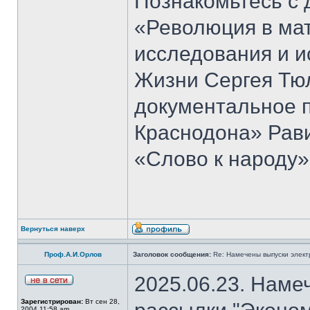
Познакомьтесь с 
«Революция в ма
исследования и и
Жизни Сергея Тю
документальное 
Краснодона» Рав
«Слово к народу»
Вернуться наверх
Проф.А.И.Орлов
Заголовок сообщения:
Re: Намечены выпуски элект
2025.06.23. Наме
Зарегистрирован:
Вт сен 28,
2004 11:58 am