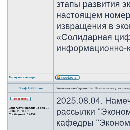
этапы развития э
настоящем номер
извращения в эко
«Солидарная циф
информационно-к
Вернуться наверх
Проф.А.И.Орлов
Заголовок сообщения:
Re: Намечены выпуски элект
2025.08.04. Наме
Зарегистрирован:
Вт сен 28,
рассылки "Эконом
2004 11:58 am
Сообщений:
12459
кафедры "Экономи