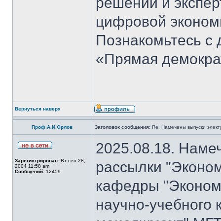
решений и экспер
цифровой эконом
Познакомьтесь с
«Прямая демокра
Вернуться наверх
Проф.А.И.Орлов
Заголовок сообщения:
Re: Намечены выпуски элект
2025.08.18. Наме
Зарегистрирован:
Вт сен 28,
рассылки "Эконом
2004 11:58 am
Сообщений:
12459
кафедры "Экономи
научно-учебного 