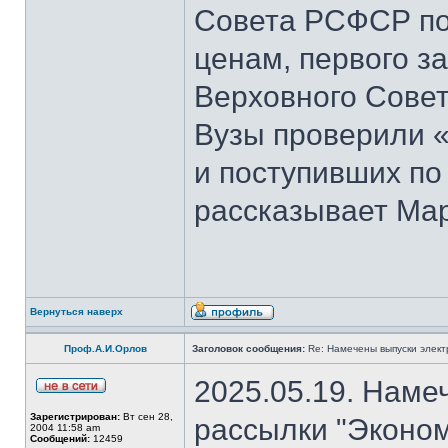
Совета РСФСР по 
ценам, первого з
Верховного Совет
Вузы проверили 
и поступивших по
рассказывает Мар
Вернуться наверх
Проф.А.И.Орлов
Заголовок сообщения:
Re: Намечены выпуски элект
2025.05.19. Наме
Зарегистрирован:
Вт сен 28,
рассылки "Эконом
2004 11:58 am
Сообщений:
12459