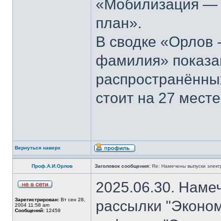
«Мобилизация — э
план».
В сводке «Орлов 
фамилия» показан
распространённы
стоит на 27 месте
Вернуться наверх
Проф.А.И.Орлов
Заголовок сообщения:
Re: Намечены выпуски элект
2025.06.30. Наме
Зарегистрирован:
Вт сен 28,
рассылки "Эконом
2004 11:58 am
Сообщений:
12459