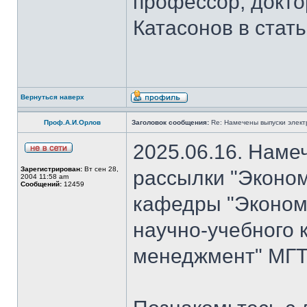
профессор, докто
Катасонов в стат
Вернуться наверх
Проф.А.И.Орлов
Заголовок сообщения:
Re: Намечены выпуски элект
2025.06.16. Наме
Зарегистрирован:
Вт сен 28,
рассылки "Эконом
2004 11:58 am
Сообщений:
12459
кафедры "Экономи
научно-учебного 
менеджмент" МГТ