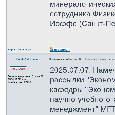
минералогических
сотрудника Физико
Иоффе (Санкт-Пет
Вернуться наверх
Проф.А.И.Орлов
Заголовок сообщения:
Re: Намечены выпуски элект
2025.07.07. Наме
Зарегистрирован:
Вт сен 28,
рассылки "Эконом
2004 11:58 am
Сообщений:
12459
кафедры "Экономи
научно-учебного 
менеджмент" МГТ