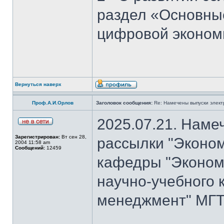
раздел «Основны
цифровой эконом
Вернуться наверх
Проф.А.И.Орлов
Заголовок сообщения:
Re: Намечены выпуски элект
2025.07.21. Наме
Зарегистрирован:
Вт сен 28,
рассылки "Эконом
2004 11:58 am
Сообщений:
12459
кафедры "Экономи
научно-учебного 
менеджмент" МГТ