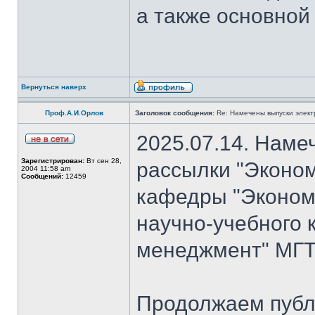
а также основной
Вернуться наверх
Проф.А.И.Орлов
Заголовок сообщения:
Re: Намечены выпуски элект
2025.07.14. Наме
Зарегистрирован:
Вт сен 28,
рассылки "Эконом
2004 11:58 am
Сообщений:
12459
кафедры "Экономи
научно-учебного 
менеджмент" МГТ
Продолжаем публ