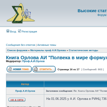
Высокие стат
Форум 
Вход
Регистрация
Сообщения без ответов
|
Активные темы
Список форумов
»
Материалы проф.А.И.Орлова
»
Статистические методы
Книга Орлова АИ "Полвека в мире форму
Модератор:
Проф.А.И.Орлов
Страница
16
из
17
[ Сообщений: 663 ]
Автор
Проф.А.И.Орлов
Заголовок сообщения:
Re: Книга Орлова АИ "Полве
На 01.06.2025 у А.И. Орлова в РИНЦ 736