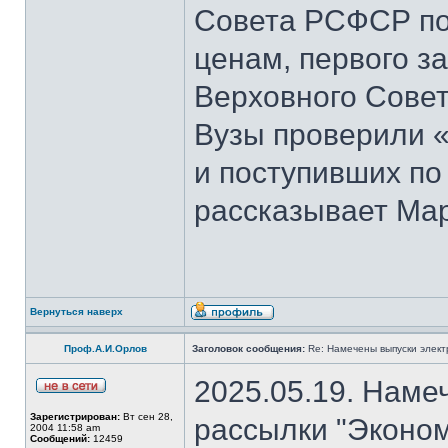
Совета РСФСР по 
ценам, первого з
Верховного Совет
Вузы проверили 
и поступивших по
рассказывает Мар
Вернуться наверх
Проф.А.И.Орлов
Заголовок сообщения:
Re: Намечены выпуски элект
2025.05.19. Наме
Зарегистрирован:
Вт сен 28,
рассылки "Эконом
2004 11:58 am
Сообщений:
12459