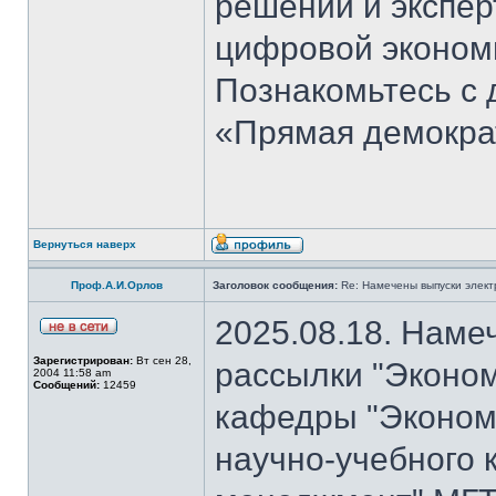
решений и экспер
цифровой эконом
Познакомьтесь с
«Прямая демокра
Вернуться наверх
Проф.А.И.Орлов
Заголовок сообщения:
Re: Намечены выпуски элект
2025.08.18. Наме
Зарегистрирован:
Вт сен 28,
рассылки "Эконом
2004 11:58 am
Сообщений:
12459
кафедры "Экономи
научно-учебного 