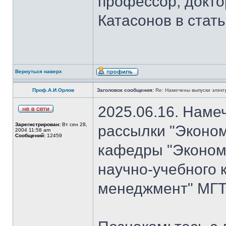
профессор, докто
Катасонов в стат
Вернуться наверх
Проф.А.И.Орлов
Заголовок сообщения:
Re: Намечены выпуски элект
2025.06.16. Наме
Зарегистрирован:
Вт сен 28,
рассылки "Эконом
2004 11:58 am
Сообщений:
12459
кафедры "Экономи
научно-учебного 
менеджмент" МГТ