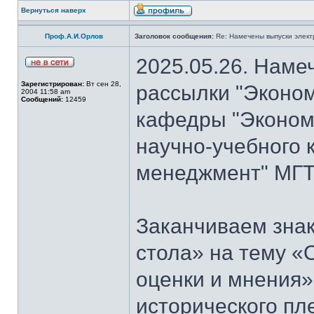
Вернуться наверх
Проф.А.И.Орлов
Заголовок сообщения:
Re: Намечены выпуски элект
2025.05.26. Наме
Зарегистрирован:
Вт сен 28,
рассылки "Эконом
2004 11:58 am
Сообщений:
12459
кафедры "Экономи
научно-учебного 
менеджмент" МГТ
Заканчиваем знак
стола» на тему «
оценки и мнения»
исторического пл