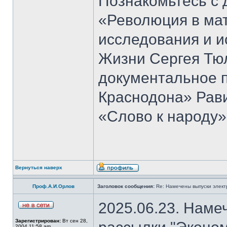
Познакомьтесь с 
«Революция в ма
исследования и и
Жизни Сергея Тю
документальное 
Краснодона» Рав
«Слово к народу»
Вернуться наверх
Проф.А.И.Орлов
Заголовок сообщения:
Re: Намечены выпуски элект
2025.06.23. Наме
Зарегистрирован:
Вт сен 28,
2004 11:58 am