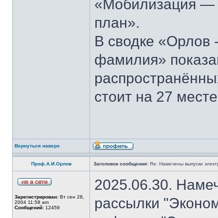
«Мобилизация — э
план».
В сводке «Орлов 
фамилия» показан
распространённы
стоит на 27 месте
Вернуться наверх
Проф.А.И.Орлов
Заголовок сообщения:
Re: Намечены выпуски элект
2025.06.30. Наме
Зарегистрирован:
Вт сен 28,
рассылки "Эконом
2004 11:58 am
Сообщений:
12459