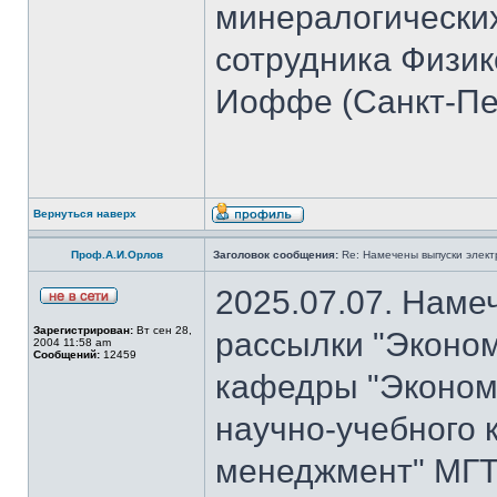
минералогических
сотрудника Физико
Иоффе (Санкт-Пет
Вернуться наверх
Проф.А.И.Орлов
Заголовок сообщения:
Re: Намечены выпуски элект
2025.07.07. Наме
Зарегистрирован:
Вт сен 28,
рассылки "Эконом
2004 11:58 am
Сообщений:
12459
кафедры "Экономи
научно-учебного 
менеджмент" МГТ