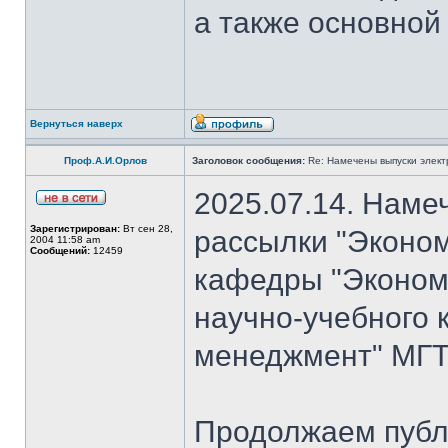
а также основной
Вернуться наверх
Проф.А.И.Орлов
Заголовок сообщения:
Re: Намечены выпуски элект
2025.07.14. Наме
Зарегистрирован:
Вт сен 28,
рассылки "Эконом
2004 11:58 am
Сообщений:
12459
кафедры "Экономи
научно-учебного 
менеджмент" МГТ
Продолжаем публ