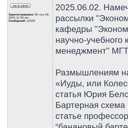
2025.06.02. Наме
Зарегистрирован:
Вт сен 28,
рассылки "Эконом
2004 11:58 am
Сообщений:
12459
кафедры "Экономи
научно-учебного 
менеджмент" МГТ
Размышлениям на
«Иуды, или Коле
статья Юрия Бело
Бартерная схема 
статье профессо
“банановый барте