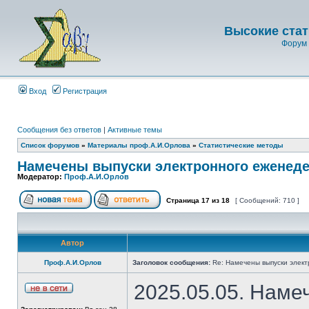
Высокие стат
Форум 
Вход
Регистрация
Сообщения без ответов
|
Активные темы
Список форумов
»
Материалы проф.А.И.Орлова
»
Статистические методы
Намечены выпуски электронного еженеде
Модератор:
Проф.А.И.Орлов
Страница
17
из
18
[ Сообщений: 710 ]
Автор
Проф.А.И.Орлов
Заголовок сообщения:
Re: Намечены выпуски элект
2025.05.05. Наме