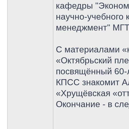
кафедры "Экономи
научно-учебного 
менеджмент" МГТ
С материалами «к
«Октябрьский пле
посвящённый 60-
КПСС знакомит Ал
«Хрущёвская «отт
Окончание - в с