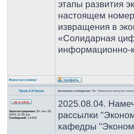
этапы развития э
настоящем номер
извращения в эко
«Солидарная циф
информационно-к
Вернуться наверх
Проф.А.И.Орлов
Заголовок сообщения:
Re: Намечены выпуски элект
2025.08.04. Наме
Зарегистрирован:
Вт сен 28,
рассылки "Эконом
2004 11:58 am
Сообщений:
12459
кафедры "Экономи