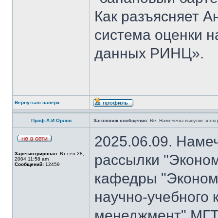
Как разъясняет 
система оценки н
данных РИНЦ».
Вернуться наверх
Проф.А.И.Орлов
Заголовок сообщения:
Re: Намечены выпуски элект
2025.06.09. Наме
Зарегистрирован:
Вт сен 28,
рассылки "Эконом
2004 11:58 am
Сообщений:
12459
кафедры "Экономи
научно-учебного 
менеджмент" МГТ