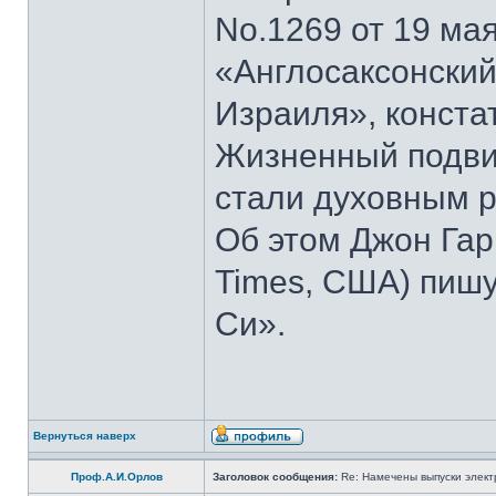
No.1269 от 19 мая
«Англосаксонский
Израиля», конста
Жизненный подвиг
стали духовным р
Об этом Джон Гар
Times, США) пишу
Си».
Вернуться наверх
Проф.А.И.Орлов
Заголовок сообщения:
Re: Намечены выпуски элект