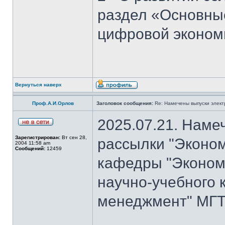
раздел «Основны
цифровой эконом
Вернуться наверх
Проф.А.И.Орлов
Заголовок сообщения:
Re: Намечены выпуски элект
2025.07.21. Наме
Зарегистрирован:
Вт сен 28,
рассылки "Эконом
2004 11:58 am
Сообщений:
12459
кафедры "Экономи
научно-учебного 
менеджмент" МГТ