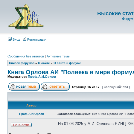
Высокие стат
Форум 
Вход
Регистрация
Сообщения без ответов
|
Активные темы
Список форумов
»
О сайте
»
О сайте и форуме
Книга Орлова АИ "Полвека в мире форму
Модератор:
Проф.А.И.Орлов
Страница
16
из
17
[ Сообщений: 663 ]
Автор
Проф.А.И.Орлов
Заголовок сообщения:
Re: Книга Орлова АИ "Полве
На 01.06.2025 у А.И. Орлова в РИНЦ 736