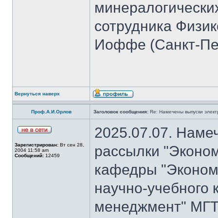
минералогических
сотрудника Физико
Иоффе (Санкт-Пет
Вернуться наверх
Проф.А.И.Орлов
Заголовок сообщения:
Re: Намечены выпуски элект
2025.07.07. Наме
Зарегистрирован:
Вт сен 28,
рассылки "Эконом
2004 11:58 am
Сообщений:
12459
кафедры "Экономи
научно-учебного 
менеджмент" МГТ