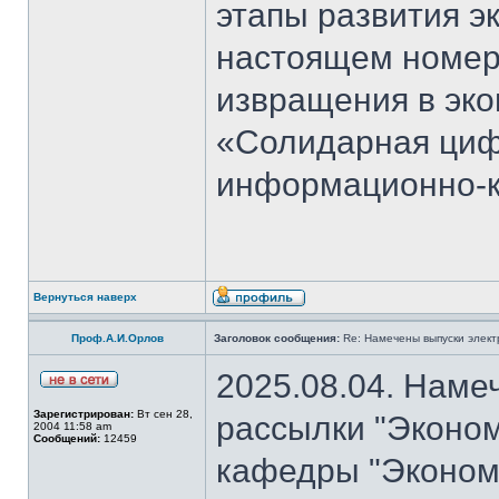
этапы развития э
настоящем номер
извращения в эко
«Солидарная циф
информационно-к
Вернуться наверх
Проф.А.И.Орлов
Заголовок сообщения:
Re: Намечены выпуски элект
2025.08.04. Наме
Зарегистрирован:
Вт сен 28,
рассылки "Эконом
2004 11:58 am
Сообщений:
12459
кафедры "Экономи