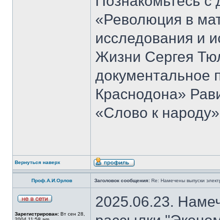
Познакомьтесь с 
«Революция в ма
исследования и и
Жизни Сергея Тю
документальное 
Краснодона» Рав
«Слово к народу»
Вернуться наверх
Проф.А.И.Орлов
Заголовок сообщения:
Re: Намечены выпуски элект
2025.06.23. Наме
Зарегистрирован:
Вт сен 28,
2004 11:58 am