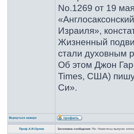
No.1269 от 19 мая
«Англосаксонский
Израиля», конста
Жизненный подвиг
стали духовным р
Об этом Джон Гар
Times, США) пишу
Си».
Вернуться наверх
Проф.А.И.Орлов
Заголовок сообщения:
Re: Намечены выпуски элект