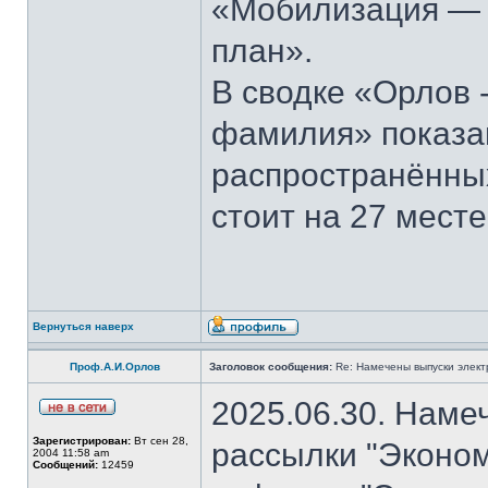
«Мобилизация — э
план».
В сводке «Орлов 
фамилия» показан
распространённы
стоит на 27 месте
Вернуться наверх
Проф.А.И.Орлов
Заголовок сообщения:
Re: Намечены выпуски элект
2025.06.30. Наме
Зарегистрирован:
Вт сен 28,
рассылки "Эконом
2004 11:58 am
Сообщений:
12459