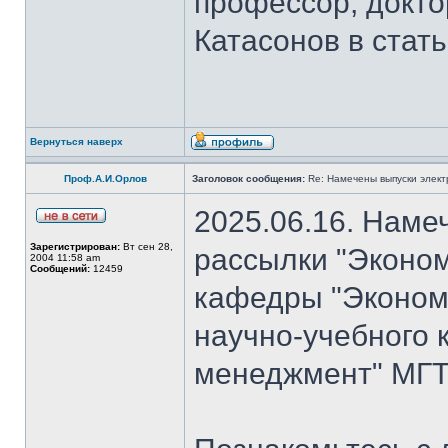
профессор, докто
Катасонов в стат
Вернуться наверх
Проф.А.И.Орлов
Заголовок сообщения:
Re: Намечены выпуски элект
2025.06.16. Наме
Зарегистрирован:
Вт сен 28,
рассылки "Эконом
2004 11:58 am
Сообщений:
12459
кафедры "Экономи
научно-учебного 
менеджмент" МГТ