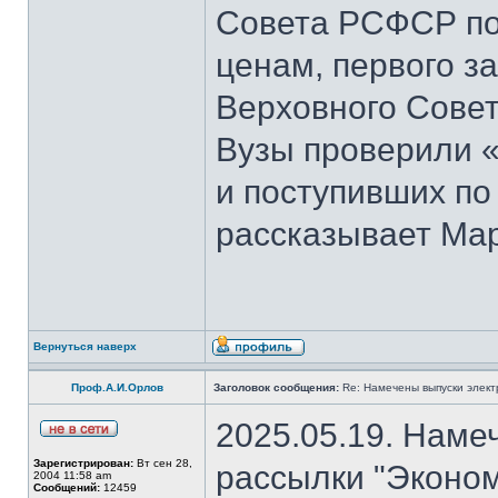
Совета РСФСР по 
ценам, первого з
Верховного Совет
Вузы проверили 
и поступивших по
рассказывает Мар
Вернуться наверх
Проф.А.И.Орлов
Заголовок сообщения:
Re: Намечены выпуски элект
2025.05.19. Наме
Зарегистрирован:
Вт сен 28,
рассылки "Эконом
2004 11:58 am
Сообщений:
12459