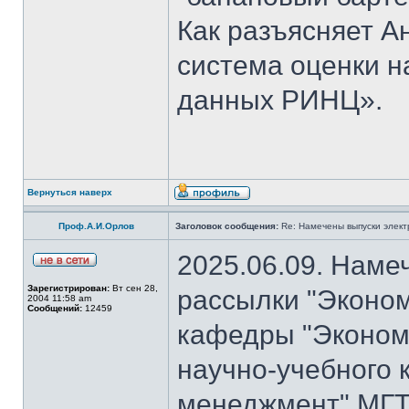
Как разъясняет 
система оценки н
данных РИНЦ».
Вернуться наверх
Проф.А.И.Орлов
Заголовок сообщения:
Re: Намечены выпуски элект
2025.06.09. Наме
Зарегистрирован:
Вт сен 28,
рассылки "Эконом
2004 11:58 am
Сообщений:
12459
кафедры "Экономи
научно-учебного 
менеджмент" МГТ