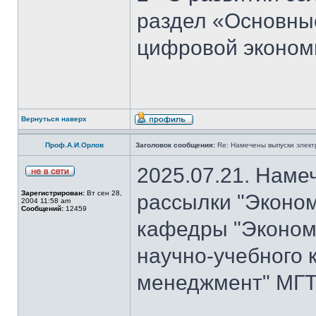
раздел «Основны
цифровой эконом
Вернуться наверх
Проф.А.И.Орлов
Заголовок сообщения:
Re: Намечены выпуски элект
2025.07.21. Наме
Зарегистрирован:
Вт сен 28,
рассылки "Эконом
2004 11:58 am
Сообщений:
12459
кафедры "Экономи
научно-учебного 
менеджмент" МГТ