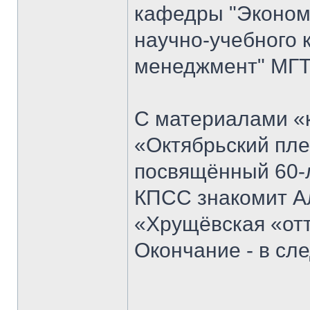
кафедры "Экономи
научно-учебного 
менеджмент" МГТ
С материалами «к
«Октябрьский пле
посвящённый 60-
КПСС знакомит Ал
«Хрущёвская «отт
Окончание - в с