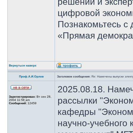
решений и экспер
цифровой эконом
Познакомьтесь с
«Прямая демокра
Вернуться наверх
Проф.А.И.Орлов
Заголовок сообщения:
Re: Намечены выпуски элект
2025.08.18. Наме
Зарегистрирован:
Вт сен 28,
рассылки "Эконом
2004 11:58 am
Сообщений:
12459
кафедры "Экономи
научно-учебного 