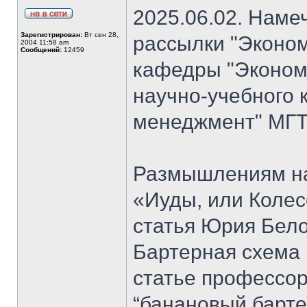
2025.06.02. Наме
Зарегистрирован:
Вт сен 28,
рассылки "Эконом
2004 11:58 am
Сообщений:
12459
кафедры "Экономи
научно-учебного 
менеджмент" МГТ
Размышлениям на
«Иуды, или Коле
статья Юрия Бело
Бартерная схема 
статье профессо
“банановый барте