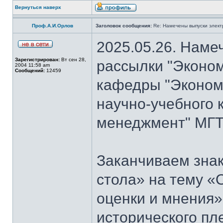
Вернуться наверх
Проф.А.И.Орлов
Заголовок сообщения:
Re: Намечены выпуски элект
2025.05.26. Наме
Зарегистрирован:
Вт сен 28,
рассылки "Эконом
2004 11:58 am
Сообщений:
12459
кафедры "Экономи
научно-учебного 
менеджмент" МГТ
Заканчиваем знак
стола» на тему «
оценки и мнения»
исторического пл