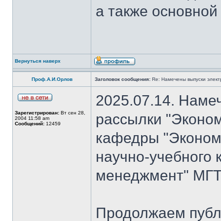
а также основной
Вернуться наверх
Проф.А.И.Орлов
Заголовок сообщения:
Re: Намечены выпуски элект
2025.07.14. Наме
Зарегистрирован:
Вт сен 28,
рассылки "Эконом
2004 11:58 am
Сообщений:
12459
кафедры "Экономи
научно-учебного 
менеджмент" МГТ
Продолжаем публ