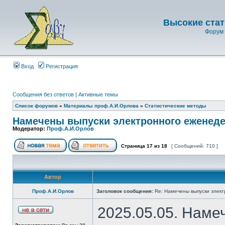
Высокие стат
Форум 
Вход
Регистрация
Сообщения без ответов
|
Активные темы
Список форумов
»
Материалы проф.А.И.Орлова
»
Статистические методы
Намечены выпуски электронного еженеде
Модератор:
Проф.А.И.Орлов
Страница
17
из
18
[ Сообщений: 710 ]
Автор
Проф.А.И.Орлов
Заголовок сообщения:
Re: Намечены выпуски элект
2025.05.05. Наме