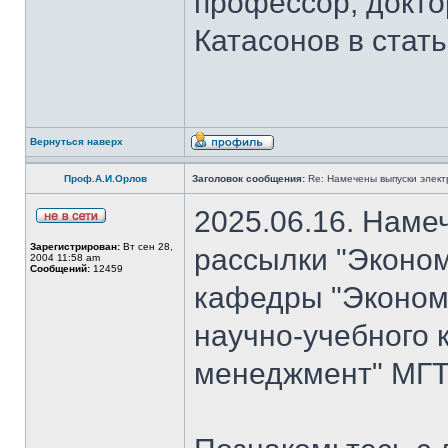
профессор, докто
Катасонов в стат
Вернуться наверх
Проф.А.И.Орлов
Заголовок сообщения:
Re: Намечены выпуски элект
2025.06.16. Наме
Зарегистрирован:
Вт сен 28,
рассылки "Эконом
2004 11:58 am
Сообщений:
12459
кафедры "Экономи
научно-учебного 
менеджмент" МГТ