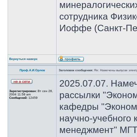
минералогических
сотрудника Физико
Иоффе (Санкт-Пет
Вернуться наверх
Проф.А.И.Орлов
Заголовок сообщения:
Re: Намечены выпуски элект
2025.07.07. Наме
Зарегистрирован:
Вт сен 28,
рассылки "Эконом
2004 11:58 am
Сообщений:
12459
кафедры "Экономи
научно-учебного 
менеджмент" МГТ