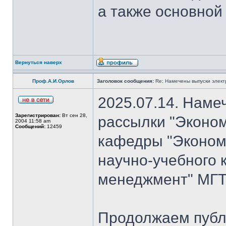
а также основной
Вернуться наверх
Проф.А.И.Орлов
Заголовок сообщения:
Re: Намечены выпуски элект
2025.07.14. Наме
Зарегистрирован:
Вт сен 28,
рассылки "Эконом
2004 11:58 am
Сообщений:
12459
кафедры "Экономи
научно-учебного 
менеджмент" МГТ
Продолжаем публ