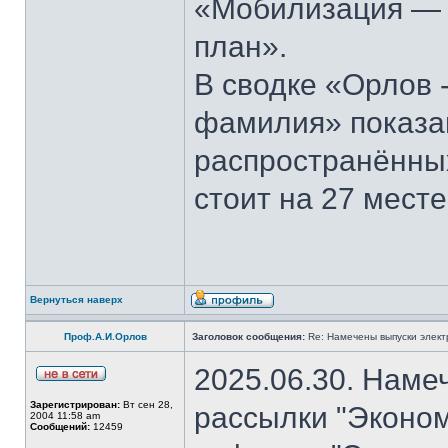
«Мобилизация — э
план».
В сводке «Орлов 
фамилия» показан
распространённы
стоит на 27 месте
Вернуться наверх
Проф.А.И.Орлов
Заголовок сообщения:
Re: Намечены выпуски элект
2025.06.30. Наме
Зарегистрирован:
Вт сен 28,
рассылки "Эконом
2004 11:58 am
Сообщений:
12459