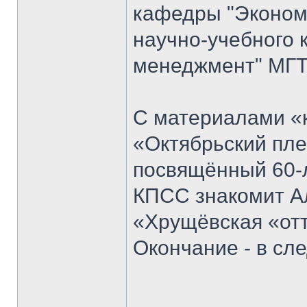
кафедры "Экономи
научно-учебного 
менеджмент" МГТ
С материалами «к
«Октябрьский пле
посвящённый 60-
КПСС знакомит Ал
«Хрущёвская «отт
Окончание - в с