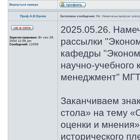
Вернуться наверх
Проф.А.И.Орлов
Заголовок сообщения:
Re: Намечены выпуски элект
2025.05.26. Наме
Зарегистрирован:
Вт сен 28,
рассылки "Эконом
2004 11:58 am
Сообщений:
12459
кафедры "Экономи
научно-учебного 
менеджмент" МГТ
Заканчиваем знак
стола» на тему «
оценки и мнения»
исторического пл