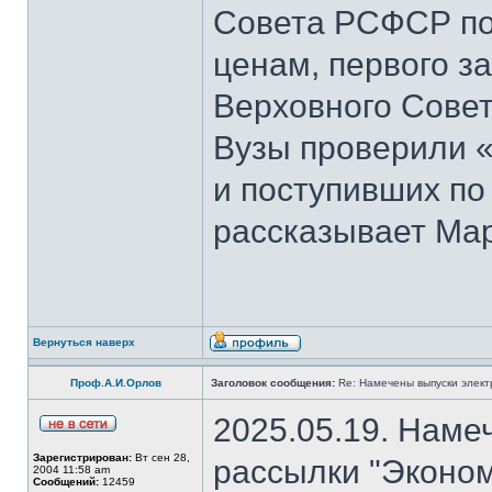
Совета РСФСР по 
ценам, первого з
Верховного Совет
Вузы проверили 
и поступивших по
рассказывает Мар
Вернуться наверх
Проф.А.И.Орлов
Заголовок сообщения:
Re: Намечены выпуски элект
2025.05.19. Наме
Зарегистрирован:
Вт сен 28,
рассылки "Эконом
2004 11:58 am
Сообщений:
12459