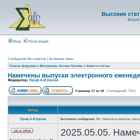
Высокие стат
Форум 
Вход
Регистрация
Сообщения без ответов
|
Активные темы
Список форумов
»
Материалы Антона Орлова
»
Книги и статьи
Намечены выпуски электронного еженеде
Модератор:
Проф.А.И.Орлов
Страница
17
из
18
[ Сообщений: 710 ]
Автор
Проф.А.И.Орлов
Заголовок сообщения:
Re: Намечены выпуски элект
2025.05.05. Наме