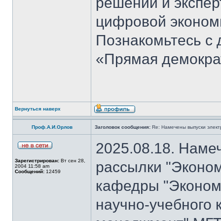
решений и экспер
цифровой эконом
Познакомьтесь с
«Прямая демокра
Вернуться наверх
Проф.А.И.Орлов
Заголовок сообщения:
Re: Намечены выпуски элект
2025.08.18. Наме
Зарегистрирован:
Вт сен 28,
рассылки "Эконом
2004 11:58 am
Сообщений:
12459
кафедры "Экономи
научно-учебного 