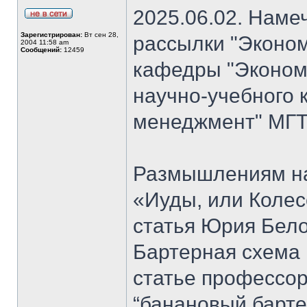
2025.06.02. Наме
Зарегистрирован:
Вт сен 28,
рассылки "Эконом
2004 11:58 am
Сообщений:
12459
кафедры "Экономи
научно-учебного 
менеджмент" МГТ
Размышлениям на
«Иуды, или Коле
статья Юрия Бело
Бартерная схема 
статье профессо
“банановый барте