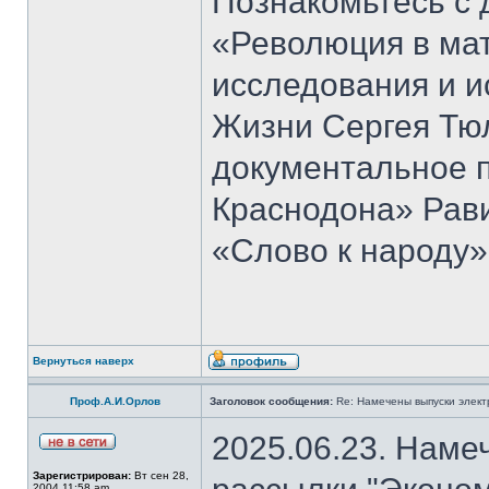
Познакомьтесь с 
«Революция в ма
исследования и и
Жизни Сергея Тю
документальное 
Краснодона» Рав
«Слово к народу»
Вернуться наверх
Проф.А.И.Орлов
Заголовок сообщения:
Re: Намечены выпуски элект
2025.06.23. Наме
Зарегистрирован:
Вт сен 28,
2004 11:58 am