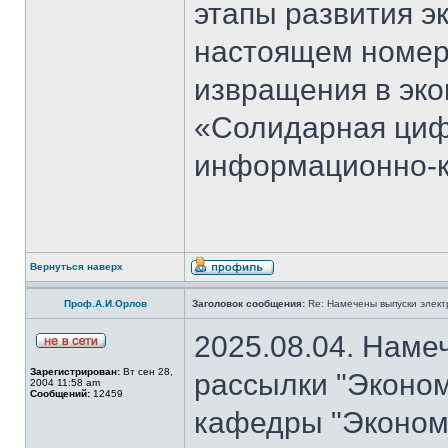
этапы развития э
настоящем номер
извращения в эко
«Солидарная циф
информационно-к
Вернуться наверх
Проф.А.И.Орлов
Заголовок сообщения:
Re: Намечены выпуски элект
2025.08.04. Наме
Зарегистрирован:
Вт сен 28,
рассылки "Эконом
2004 11:58 am
Сообщений:
12459
кафедры "Экономи