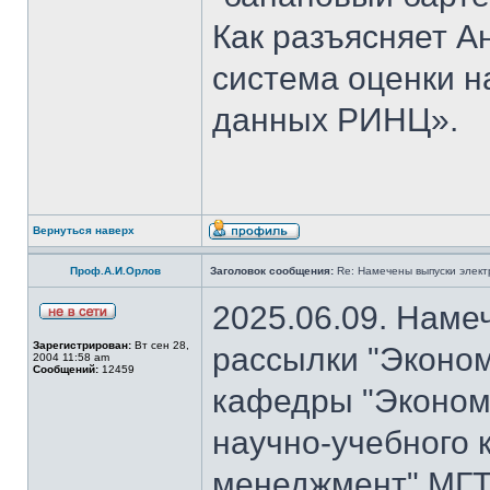
Как разъясняет 
система оценки н
данных РИНЦ».
Вернуться наверх
Проф.А.И.Орлов
Заголовок сообщения:
Re: Намечены выпуски элект
2025.06.09. Наме
Зарегистрирован:
Вт сен 28,
рассылки "Эконом
2004 11:58 am
Сообщений:
12459
кафедры "Экономи
научно-учебного 
менеджмент" МГТ