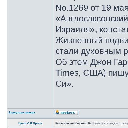
No.1269 от 19 мая
«Англосаксонский
Израиля», конста
Жизненный подвиг
стали духовным р
Об этом Джон Гар
Times, США) пишу
Си».
Вернуться наверх
Проф.А.И.Орлов
Заголовок сообщения:
Re: Намечены выпуски элект