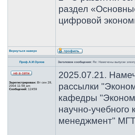
раздел «Основны
цифровой эконом
Вернуться наверх
Проф.А.И.Орлов
Заголовок сообщения:
Re: Намечены выпуски элект
2025.07.21. Наме
Зарегистрирован:
Вт сен 28,
рассылки "Эконом
2004 11:58 am
Сообщений:
12459
кафедры "Экономи
научно-учебного 
менеджмент" МГТ