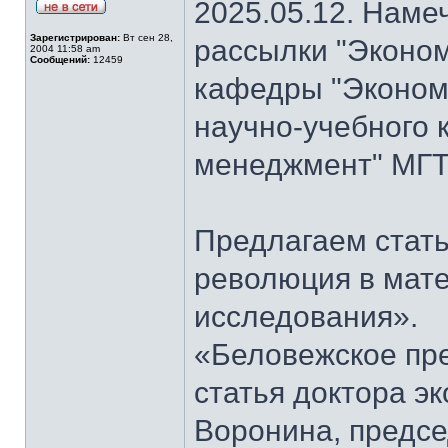
2025.05.12. Наме
Зарегистрирован:
Вт сен 28,
рассылки "Эконом
2004 11:58 am
Сообщений:
12459
кафедры "Экономи
научно-учебного 
менеджмент" МГТ
Предлагаем стать
революция в мат
исследования».
«Беловежское пре
статья доктора э
Воронина, предсе