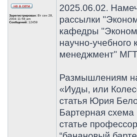
2025.06.02. Наме
Зарегистрирован:
Вт сен 28,
рассылки "Эконом
2004 11:58 am
Сообщений:
12459
кафедры "Экономи
научно-учебного 
менеджмент" МГТ
Размышлениям на
«Иуды, или Коле
статья Юрия Бело
Бартерная схема 
статье профессо
“банановый барте