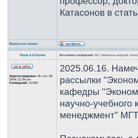
профессор, докто
Катасонов в стат
Вернуться наверх
Проф.А.И.Орлов
Заголовок сообщения:
Re: Намечены выпуски элект
2025.06.16. Наме
Зарегистрирован:
Вт сен 28,
рассылки "Эконом
2004 11:58 am
Сообщений:
12459
кафедры "Экономи
научно-учебного 
менеджмент" МГТ