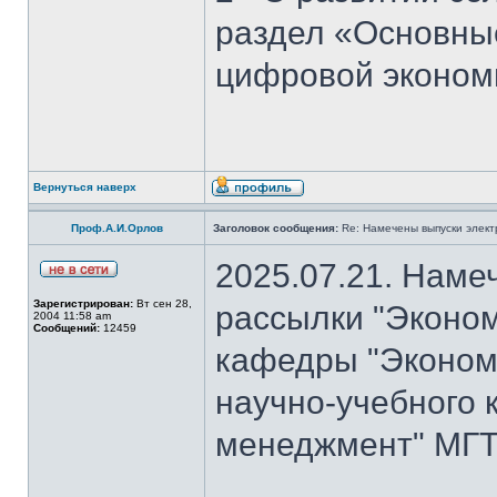
раздел «Основны
цифровой эконом
Вернуться наверх
Проф.А.И.Орлов
Заголовок сообщения:
Re: Намечены выпуски элект
2025.07.21. Наме
Зарегистрирован:
Вт сен 28,
рассылки "Эконом
2004 11:58 am
Сообщений:
12459
кафедры "Экономи
научно-учебного 
менеджмент" МГТ