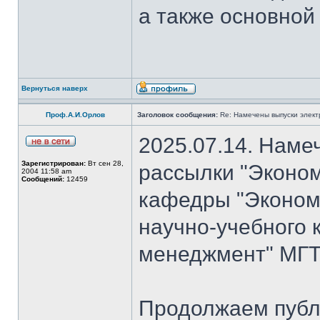
а также основной
Вернуться наверх
Проф.А.И.Орлов
Заголовок сообщения:
Re: Намечены выпуски элект
2025.07.14. Наме
Зарегистрирован:
Вт сен 28,
рассылки "Эконом
2004 11:58 am
Сообщений:
12459
кафедры "Экономи
научно-учебного 
менеджмент" МГТ
Продолжаем публ