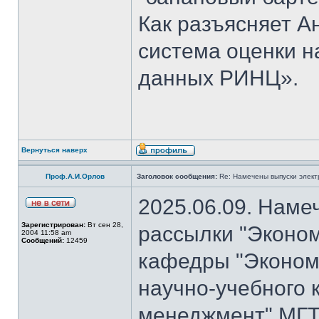
Как разъясняет 
система оценки н
данных РИНЦ».
Вернуться наверх
Проф.А.И.Орлов
Заголовок сообщения:
Re: Намечены выпуски элект
2025.06.09. Наме
Зарегистрирован:
Вт сен 28,
рассылки "Эконом
2004 11:58 am
Сообщений:
12459
кафедры "Экономи
научно-учебного 
менеджмент" МГТ