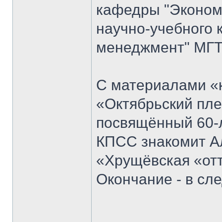
кафедры "Экономи
научно-учебного 
менеджмент" МГТ
С материалами «к
«Октябрьский пле
посвящённый 60-
КПСС знакомит Ал
«Хрущёвская «отт
Окончание - в с