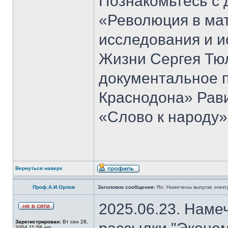
Познакомьтесь с 
«Революция в ма
исследования и и
Жизни Сергея Тю
документальное 
Краснодона» Рав
«Слово к народу»
Вернуться наверх
Проф.А.И.Орлов
Заголовок сообщения:
Re: Намечены выпуски элект
2025.06.23. Наме
Зарегистрирован:
Вт сен 28,
2004 11:58 am