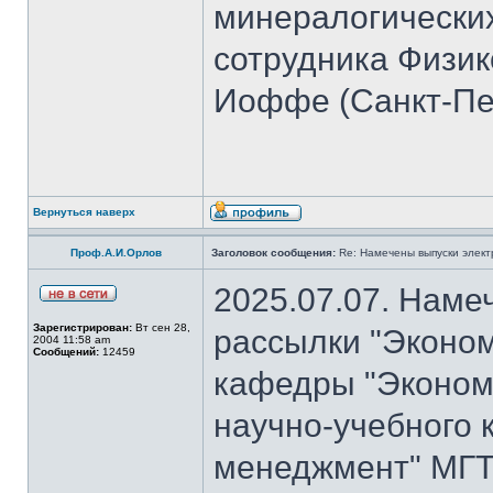
минералогических
сотрудника Физико
Иоффе (Санкт-Пет
Вернуться наверх
Проф.А.И.Орлов
Заголовок сообщения:
Re: Намечены выпуски элект
2025.07.07. Наме
Зарегистрирован:
Вт сен 28,
рассылки "Эконом
2004 11:58 am
Сообщений:
12459
кафедры "Экономи
научно-учебного 
менеджмент" МГТ