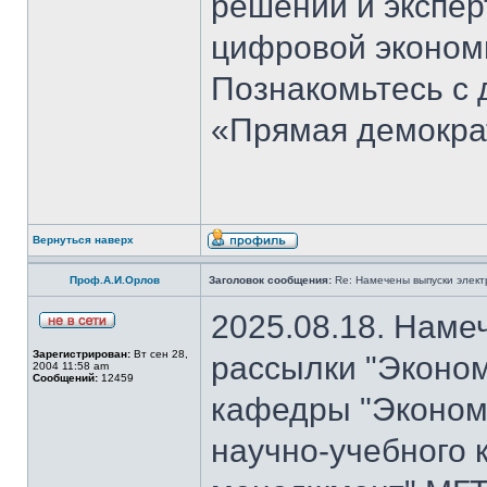
решений и экспер
цифровой эконом
Познакомьтесь с
«Прямая демокра
Вернуться наверх
Проф.А.И.Орлов
Заголовок сообщения:
Re: Намечены выпуски элект
2025.08.18. Наме
Зарегистрирован:
Вт сен 28,
рассылки "Эконом
2004 11:58 am
Сообщений:
12459
кафедры "Экономи
научно-учебного 