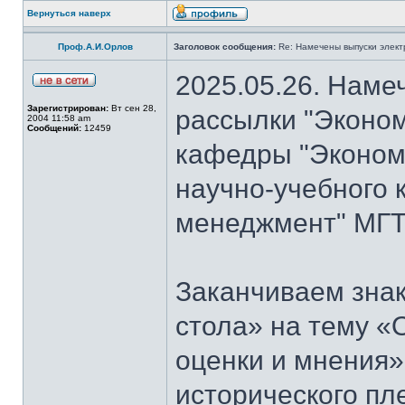
Вернуться наверх
Проф.А.И.Орлов
Заголовок сообщения:
Re: Намечены выпуски элект
2025.05.26. Наме
Зарегистрирован:
Вт сен 28,
рассылки "Эконом
2004 11:58 am
Сообщений:
12459
кафедры "Экономи
научно-учебного 
менеджмент" МГТ
Заканчиваем знак
стола» на тему «
оценки и мнения»
исторического пл