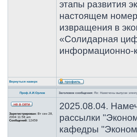
этапы развития э
настоящем номер
извращения в эко
«Солидарная циф
информационно-к
Вернуться наверх
Проф.А.И.Орлов
Заголовок сообщения:
Re: Намечены выпуски элект
2025.08.04. Наме
Зарегистрирован:
Вт сен 28,
рассылки "Эконом
2004 11:58 am
Сообщений:
12459
кафедры "Экономи