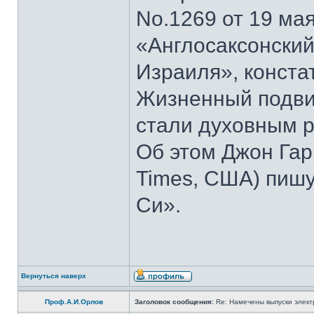
No.1269 от 19 мая
«Англосаксонский
Израиля», конста
Жизненный подвиг
стали духовным р
Об этом Джон Гар
Times, США) пишу
Си».
Вернуться наверх
Проф.А.И.Орлов
Заголовок сообщения:
Re: Намечены выпуски элект