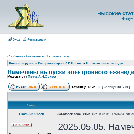
Высокие стат
Форум 
Вход
Регистрация
Сообщения без ответов
|
Активные темы
Список форумов
»
Материалы проф.А.И.Орлова
»
Статистические методы
Намечены выпуски электронного еженеде
Модератор:
Проф.А.И.Орлов
Страница
17
из
18
[ Сообщений: 710 ]
Автор
Проф.А.И.Орлов
Заголовок сообщения:
Re: Намечены выпуски элект
2025.05.05. Наме