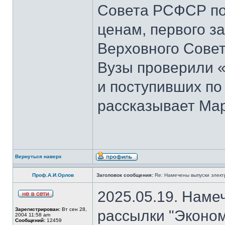
Совета РСФСР по 
ценам, первого з
Верховного Совет
Вузы проверили 
и поступивших по
рассказывает Мар
Вернуться наверх
Проф.А.И.Орлов
Заголовок сообщения:
Re: Намечены выпуски элект
2025.05.19. Наме
Зарегистрирован:
Вт сен 28,
рассылки "Эконом
2004 11:58 am
Сообщений:
12459