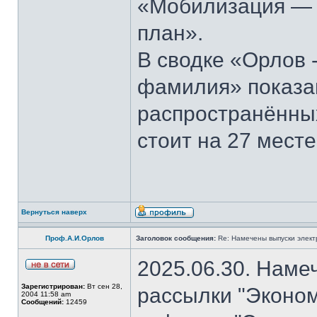
«Мобилизация — э
план».
В сводке «Орлов 
фамилия» показан
распространённы
стоит на 27 месте
Вернуться наверх
Проф.А.И.Орлов
Заголовок сообщения:
Re: Намечены выпуски элект
2025.06.30. Наме
Зарегистрирован:
Вт сен 28,
рассылки "Эконом
2004 11:58 am
Сообщений:
12459