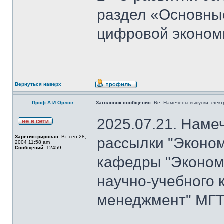
раздел «Основны
цифровой эконом
Вернуться наверх
Проф.А.И.Орлов
Заголовок сообщения:
Re: Намечены выпуски элект
2025.07.21. Наме
Зарегистрирован:
Вт сен 28,
рассылки "Эконом
2004 11:58 am
Сообщений:
12459
кафедры "Экономи
научно-учебного 
менеджмент" МГТ