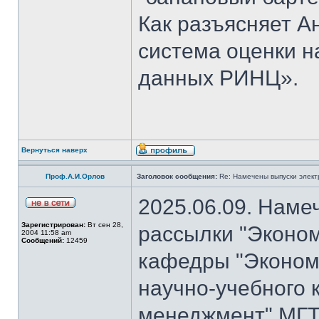
Как разъясняет 
система оценки н
данных РИНЦ».
Вернуться наверх
Проф.А.И.Орлов
Заголовок сообщения:
Re: Намечены выпуски элект
2025.06.09. Наме
Зарегистрирован:
Вт сен 28,
рассылки "Эконом
2004 11:58 am
Сообщений:
12459
кафедры "Экономи
научно-учебного 
менеджмент" МГТ