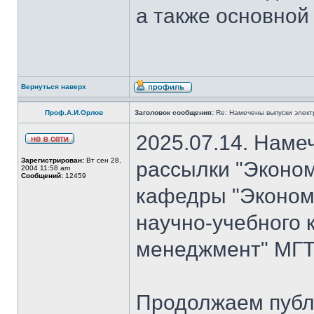
а также основной
Вернуться наверх
Проф.А.И.Орлов
Заголовок сообщения:
Re: Намечены выпуски элект
2025.07.14. Наме
Зарегистрирован:
Вт сен 28,
рассылки "Эконом
2004 11:58 am
Сообщений:
12459
кафедры "Экономи
научно-учебного 
менеджмент" МГТ
Продолжаем публ