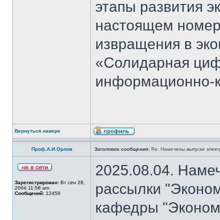
этапы развития э
настоящем номер
извращения в эко
«Солидарная циф
информационно-к
Вернуться наверх
Проф.А.И.Орлов
Заголовок сообщения:
Re: Намечены выпуски элект
2025.08.04. Наме
Зарегистрирован:
Вт сен 28,
рассылки "Эконом
2004 11:58 am
Сообщений:
12459
кафедры "Экономи