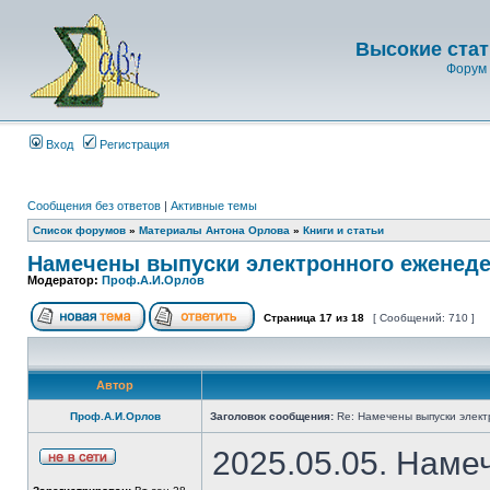
Высокие стат
Форум 
Вход
Регистрация
Сообщения без ответов
|
Активные темы
Список форумов
»
Материалы Антона Орлова
»
Книги и статьи
Намечены выпуски электронного еженеде
Модератор:
Проф.А.И.Орлов
Страница
17
из
18
[ Сообщений: 710 ]
Автор
Проф.А.И.Орлов
Заголовок сообщения:
Re: Намечены выпуски элект
2025.05.05. Наме