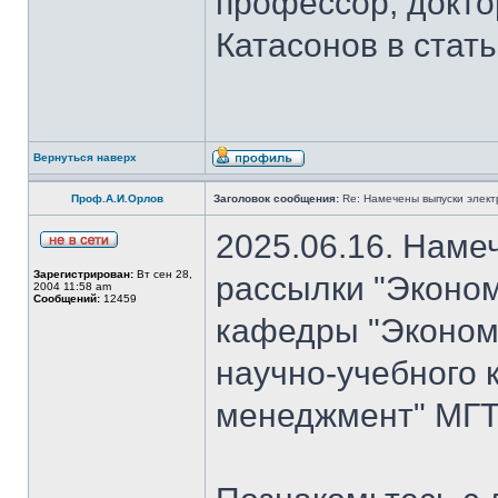
профессор, докто
Катасонов в стат
Вернуться наверх
Проф.А.И.Орлов
Заголовок сообщения:
Re: Намечены выпуски элект
2025.06.16. Наме
Зарегистрирован:
Вт сен 28,
рассылки "Эконом
2004 11:58 am
Сообщений:
12459
кафедры "Экономи
научно-учебного 
менеджмент" МГТ