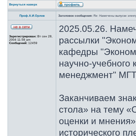
Вернуться наверх
Проф.А.И.Орлов
Заголовок сообщения:
Re: Намечены выпуски элект
2025.05.26. Наме
Зарегистрирован:
Вт сен 28,
рассылки "Эконом
2004 11:58 am
Сообщений:
12459
кафедры "Экономи
научно-учебного 
менеджмент" МГТ
Заканчиваем знак
стола» на тему «
оценки и мнения»
исторического пл