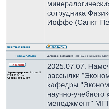
минералогических
сотрудника Физико
Иоффе (Санкт-Пет
Вернуться наверх
Проф.А.И.Орлов
Заголовок сообщения:
Re: Намечены выпуски элект
2025.07.07. Наме
Зарегистрирован:
Вт сен 28,
рассылки "Эконом
2004 11:58 am
Сообщений:
12459
кафедры "Экономи
научно-учебного 
менеджмент" МГТ