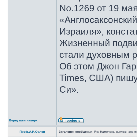
No.1269 от 19 мая
«Англосаксонский
Израиля», конста
Жизненный подвиг
стали духовным р
Об этом Джон Гар
Times, США) пишу
Си».
Вернуться наверх
Проф.А.И.Орлов
Заголовок сообщения:
Re: Намечены выпуски элект