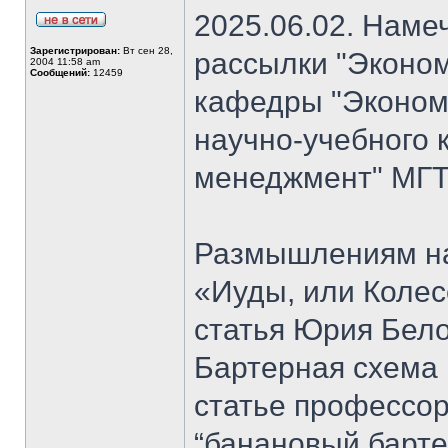
2025.06.02. Наме
Зарегистрирован:
Вт сен 28,
рассылки "Эконом
2004 11:58 am
Сообщений:
12459
кафедры "Экономи
научно-учебного 
менеджмент" МГТ
Размышлениям на
«Иуды, или Коле
статья Юрия Бело
Бартерная схема 
статье профессо
“банановый барте