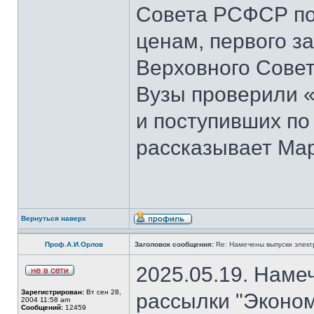
Совета РСФСР по 
ценам, первого з
Верховного Совет
Вузы проверили 
и поступивших по
рассказывает Мар
Вернуться наверх
Проф.А.И.Орлов
Заголовок сообщения:
Re: Намечены выпуски элект
2025.05.19. Наме
Зарегистрирован:
Вт сен 28,
рассылки "Эконом
2004 11:58 am
Сообщений:
12459