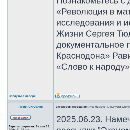
Познакомьтесь с 
«Революция в ма
исследования и и
Жизни Сергея Тю
документальное 
Краснодона» Рав
«Слово к народу»
Вернуться наверх
Проф.А.И.Орлов
Заголовок сообщения:
Re: Намечены выпуски элект
2025.06.23. Наме
Зарегистрирован:
Вт сен 28,
2004 11:58 am