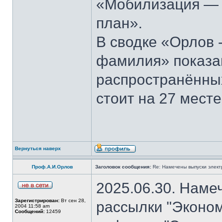
«Мобилизация — э
план».
В сводке «Орлов 
фамилия» показан
распространённы
стоит на 27 месте
Вернуться наверх
Проф.А.И.Орлов
Заголовок сообщения:
Re: Намечены выпуски элект
2025.06.30. Наме
Зарегистрирован:
Вт сен 28,
рассылки "Эконом
2004 11:58 am
Сообщений:
12459