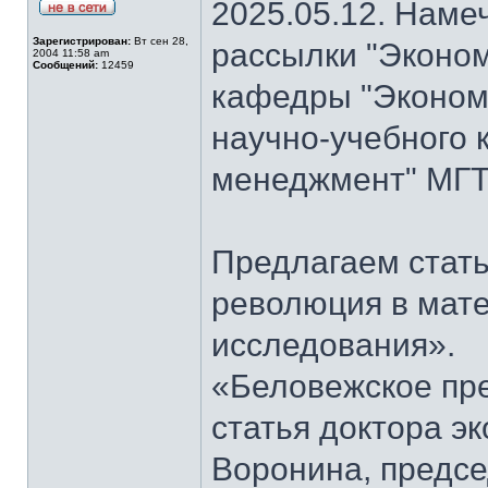
2025.05.12. Наме
Зарегистрирован:
Вт сен 28,
рассылки "Эконом
2004 11:58 am
Сообщений:
12459
кафедры "Экономи
научно-учебного 
менеджмент" МГТ
Предлагаем стать
революция в мат
исследования».
«Беловежское пре
статья доктора э
Воронина, предсе