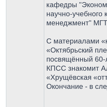
кафедры "Экономи
научно-учебного 
менеджмент" МГТ
С материалами «к
«Октябрьский пле
посвящённый 60-
КПСС знакомит Ал
«Хрущёвская «отт
Окончание - в с