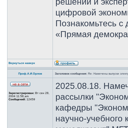
решений и экспер
цифровой эконом
Познакомьтесь с
«Прямая демокра
Вернуться наверх
Проф.А.И.Орлов
Заголовок сообщения:
Re: Намечены выпуски элект
2025.08.18. Наме
Зарегистрирован:
Вт сен 28,
рассылки "Эконом
2004 11:58 am
Сообщений:
12459
кафедры "Экономи
научно-учебного 