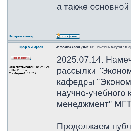
а также основной
Вернуться наверх
Проф.А.И.Орлов
Заголовок сообщения:
Re: Намечены выпуски элект
2025.07.14. Наме
Зарегистрирован:
Вт сен 28,
рассылки "Эконом
2004 11:58 am
Сообщений:
12459
кафедры "Экономи
научно-учебного 
менеджмент" МГТ
Продолжаем публ