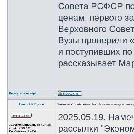
Совета РСФСР по 
ценам, первого з
Верховного Совет
Вузы проверили 
и поступивших по
рассказывает Мар
Вернуться наверх
Проф.А.И.Орлов
Заголовок сообщения:
Re: Намечены выпуски элект
2025.05.19. Наме
Зарегистрирован:
Вт сен 28,
рассылки "Эконом
2004 11:58 am
Сообщений:
12459