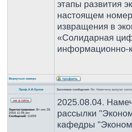
этапы развития э
настоящем номер
извращения в эко
«Солидарная циф
информационно-к
Вернуться наверх
Проф.А.И.Орлов
Заголовок сообщения:
Re: Намечены выпуски элект
2025.08.04. Наме
Зарегистрирован:
Вт сен 28,
рассылки "Эконом
2004 11:58 am
Сообщений:
12459
кафедры "Экономи