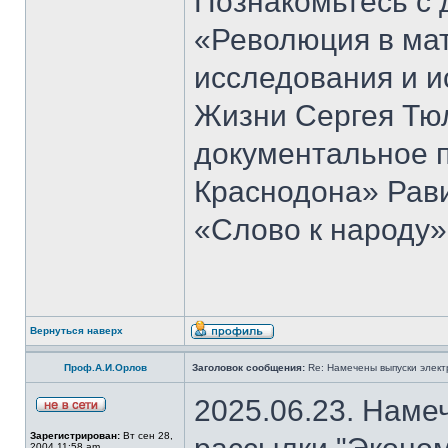
Познакомьтесь с 
«Революция в ма
исследования и и
Жизни Сергея Тю
документальное 
Краснодона» Рав
«Слово к народу»
Вернуться наверх
Проф.А.И.Орлов
Заголовок сообщения:
Re: Намечены выпуски элект
2025.06.23. Наме
Зарегистрирован:
Вт сен 28,
2004 11:58 am