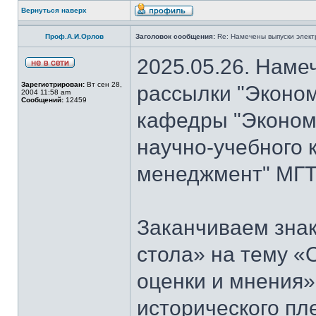
Вернуться наверх
Проф.А.И.Орлов
Заголовок сообщения:
Re: Намечены выпуски элект
2025.05.26. Наме
Зарегистрирован:
Вт сен 28,
рассылки "Эконом
2004 11:58 am
Сообщений:
12459
кафедры "Экономи
научно-учебного 
менеджмент" МГТ
Заканчиваем знак
стола» на тему «
оценки и мнения»
исторического пл