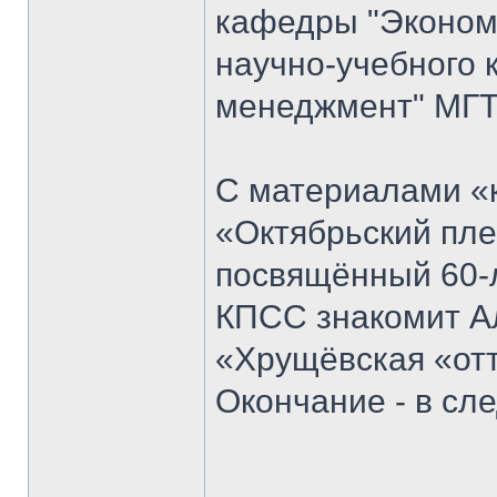
кафедры "Экономи
научно-учебного 
менеджмент" МГТ
С материалами «к
«Октябрьский пле
посвящённый 60-
КПСС знакомит Ал
«Хрущёвская «отт
Окончание - в с