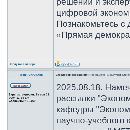
решений и экспер
цифровой эконом
Познакомьтесь с
«Прямая демокра
Вернуться наверх
Проф.А.И.Орлов
Заголовок сообщения:
Re: Намечены выпуски элект
2025.08.18. Наме
Зарегистрирован:
Вт сен 28,
рассылки "Эконом
2004 11:58 am
Сообщений:
12459
кафедры "Экономи
научно-учебного 