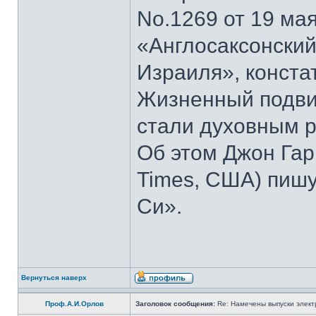
No.1269 от 19 мая
«Англосаксонский
Израиля», конста
Жизненный подвиг
стали духовным р
Об этом Джон Гар
Times, США) пишу
Си».
Вернуться наверх
Проф.А.И.Орлов
Заголовок сообщения:
Re: Намечены выпуски элект