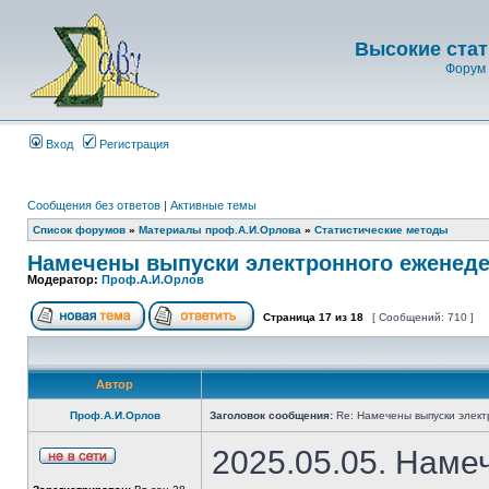
Высокие стат
Форум 
Вход
Регистрация
Сообщения без ответов
|
Активные темы
Список форумов
»
Материалы проф.А.И.Орлова
»
Статистические методы
Намечены выпуски электронного еженеде
Модератор:
Проф.А.И.Орлов
Страница
17
из
18
[ Сообщений: 710 ]
Автор
Проф.А.И.Орлов
Заголовок сообщения:
Re: Намечены выпуски элект
2025.05.05. Наме