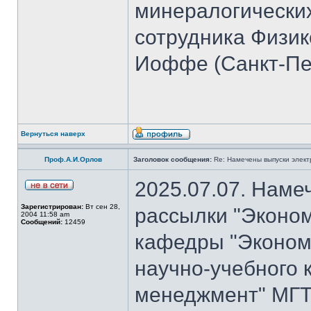
минералогических
сотрудника Физико
Иоффе (Санкт-Пет
Вернуться наверх
Проф.А.И.Орлов
Заголовок сообщения:
Re: Намечены выпуски элект
2025.07.07. Наме
Зарегистрирован:
Вт сен 28,
рассылки "Эконом
2004 11:58 am
Сообщений:
12459
кафедры "Экономи
научно-учебного 
менеджмент" МГТ