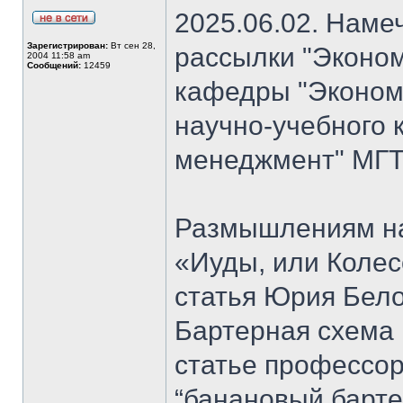
2025.06.02. Наме
Зарегистрирован:
Вт сен 28,
рассылки "Эконом
2004 11:58 am
Сообщений:
12459
кафедры "Экономи
научно-учебного 
менеджмент" МГТ
Размышлениям на
«Иуды, или Коле
статья Юрия Бело
Бартерная схема 
статье профессо
“банановый барте