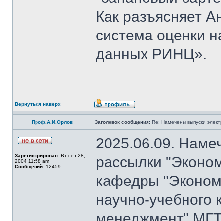
Как разъясняет 
система оценки н
данных РИНЦ».
Вернуться наверх
Проф.А.И.Орлов
Заголовок сообщения:
Re: Намечены выпуски элект
2025.06.09. Наме
Зарегистрирован:
Вт сен 28,
рассылки "Эконом
2004 11:58 am
Сообщений:
12459
кафедры "Экономи
научно-учебного 
менеджмент" МГТ