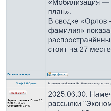
«Мобилизация — э
план».
В сводке «Орлов 
фамилия» показан
распространённы
стоит на 27 месте
Вернуться наверх
Проф.А.И.Орлов
Заголовок сообщения:
Re: Намечены выпуски элект
2025.06.30. Наме
Зарегистрирован:
Вт сен 28,
рассылки "Эконом
2004 11:58 am
Сообщений:
12459