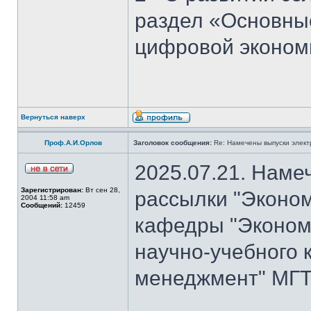
раздел «Основны
цифровой эконом
Вернуться наверх
Проф.А.И.Орлов
Заголовок сообщения:
Re: Намечены выпуски элект
2025.07.21. Наме
Зарегистрирован:
Вт сен 28,
рассылки "Эконом
2004 11:58 am
Сообщений:
12459
кафедры "Экономи
научно-учебного 
менеджмент" МГТ