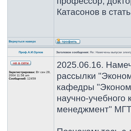
профессор, докто
Катасонов в стат
Вернуться наверх
Проф.А.И.Орлов
Заголовок сообщения:
Re: Намечены выпуски элект
2025.06.16. Наме
Зарегистрирован:
Вт сен 28,
рассылки "Эконом
2004 11:58 am
Сообщений:
12459
кафедры "Экономи
научно-учебного 
менеджмент" МГТ