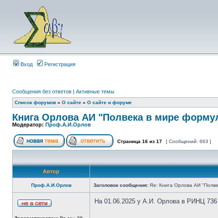
Вход
Регистрация
Сообщения без ответов
|
Активные темы
Список форумов
»
О сайте
»
О сайте и форуме
Книга Орлова АИ "Полвека в мире форму
Модератор:
Проф.А.И.Орлов
Страница
16
из
17
[ Сообщений: 663 ]
Автор
Проф.А.И.Орлов
Заголовок сообщения:
Re: Книга Орлова АИ "Полве
На 01.06.2025 у А.И. Орлова в РИНЦ 736