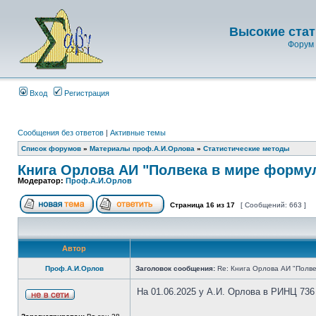
Высокие стат
Форум 
Вход
Регистрация
Сообщения без ответов
|
Активные темы
Список форумов
»
Материалы проф.А.И.Орлова
»
Статистические методы
Книга Орлова АИ "Полвека в мире форму
Модератор:
Проф.А.И.Орлов
Страница
16
из
17
[ Сообщений: 663 ]
Автор
Проф.А.И.Орлов
Заголовок сообщения:
Re: Книга Орлова АИ "Полве
На 01.06.2025 у А.И. Орлова в РИНЦ 736