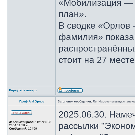
«Мобилизация — э
план».
В сводке «Орлов 
фамилия» показан
распространённы
стоит на 27 месте
Вернуться наверх
Проф.А.И.Орлов
Заголовок сообщения:
Re: Намечены выпуски элект
2025.06.30. Наме
Зарегистрирован:
Вт сен 28,
рассылки "Эконом
2004 11:58 am
Сообщений:
12459