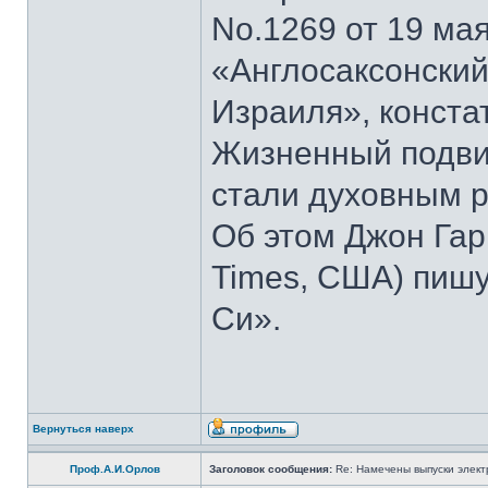
No.1269 от 19 мая
«Англосаксонский
Израиля», конста
Жизненный подвиг
стали духовным р
Об этом Джон Гар
Times, США) пишу
Си».
Вернуться наверх
Проф.А.И.Орлов
Заголовок сообщения:
Re: Намечены выпуски элект