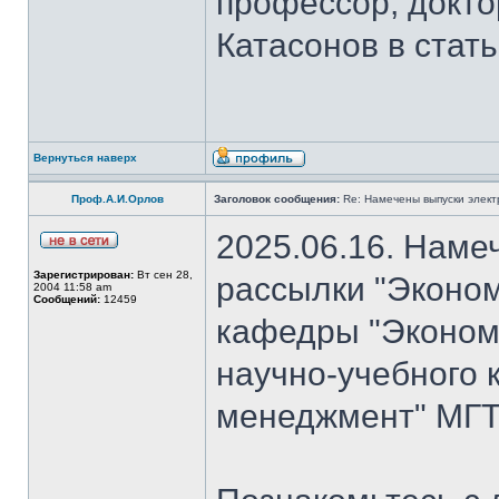
профессор, докто
Катасонов в стат
Вернуться наверх
Проф.А.И.Орлов
Заголовок сообщения:
Re: Намечены выпуски элект
2025.06.16. Наме
Зарегистрирован:
Вт сен 28,
рассылки "Эконом
2004 11:58 am
Сообщений:
12459
кафедры "Экономи
научно-учебного 
менеджмент" МГТ