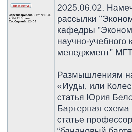
2025.06.02. Наме
Зарегистрирован:
Вт сен 28,
рассылки "Эконом
2004 11:58 am
Сообщений:
12459
кафедры "Экономи
научно-учебного 
менеджмент" МГТ
Размышлениям на
«Иуды, или Коле
статья Юрия Бело
Бартерная схема 
статье профессо
“банановый барте