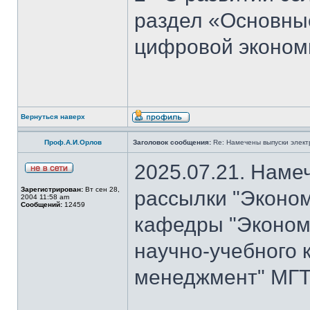
раздел «Основны
цифровой эконом
Вернуться наверх
Проф.А.И.Орлов
Заголовок сообщения:
Re: Намечены выпуски элект
2025.07.21. Наме
Зарегистрирован:
Вт сен 28,
рассылки "Эконом
2004 11:58 am
Сообщений:
12459
кафедры "Экономи
научно-учебного 
менеджмент" МГТ