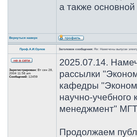
а также основной
Вернуться наверх
Проф.А.И.Орлов
Заголовок сообщения:
Re: Намечены выпуски элект
2025.07.14. Наме
Зарегистрирован:
Вт сен 28,
рассылки "Эконом
2004 11:58 am
Сообщений:
12459
кафедры "Экономи
научно-учебного 
менеджмент" МГТ
Продолжаем публ