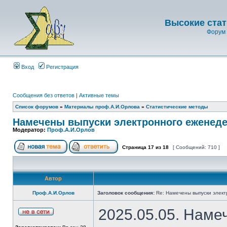
Высокие стат
Форум 
Вход
Регистрация
Сообщения без ответов
|
Активные темы
Список форумов
»
Материалы проф.А.И.Орлова
»
Статистические методы
Намечены выпуски электронного еженеде
Модератор:
Проф.А.И.Орлов
Страница
17
из
18
[ Сообщений: 710 ]
Автор
Проф.А.И.Орлов
Заголовок сообщения:
Re: Намечены выпуски элект
2025.05.05. Наме