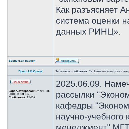
Как разъясняет 
система оценки н
данных РИНЦ».
Вернуться наверх
Проф.А.И.Орлов
Заголовок сообщения:
Re: Намечены выпуски элект
2025.06.09. Наме
Зарегистрирован:
Вт сен 28,
рассылки "Эконом
2004 11:58 am
Сообщений:
12459
кафедры "Экономи
научно-учебного 
менеджмент" МГТ