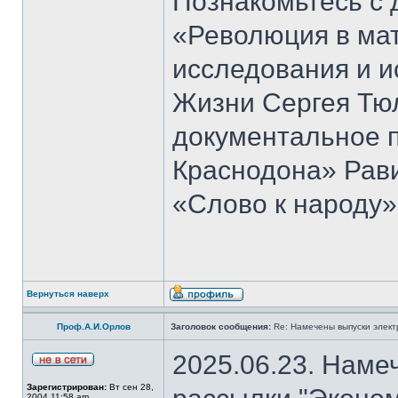
Познакомьтесь с 
«Революция в ма
исследования и и
Жизни Сергея Тю
документальное 
Краснодона» Рав
«Слово к народу»
Вернуться наверх
Проф.А.И.Орлов
Заголовок сообщения:
Re: Намечены выпуски элект
2025.06.23. Наме
Зарегистрирован:
Вт сен 28,
2004 11:58 am