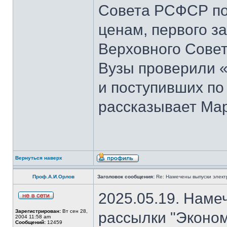
Совета РСФСР по 
ценам, первого з
Верховного Совет
Вузы проверили 
и поступивших по
рассказывает Мар
Вернуться наверх
Проф.А.И.Орлов
Заголовок сообщения:
Re: Намечены выпуски элект
2025.05.19. Наме
Зарегистрирован:
Вт сен 28,
рассылки "Эконом
2004 11:58 am
Сообщений:
12459