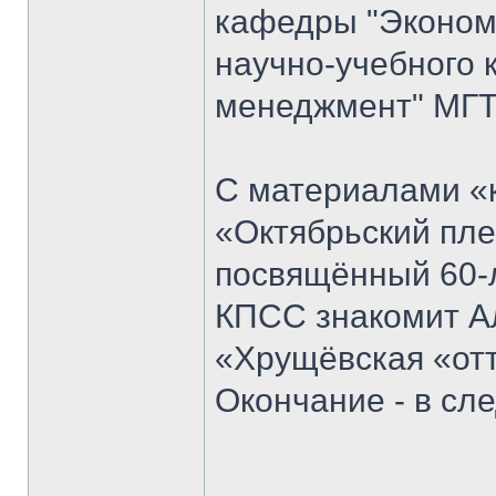
кафедры "Экономи
научно-учебного 
менеджмент" МГТ
С материалами «к
«Октябрьский пле
посвящённый 60-
КПСС знакомит Ал
«Хрущёвская «отт
Окончание - в с