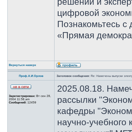
решений и экспер
цифровой эконом
Познакомьтесь с
«Прямая демокра
Вернуться наверх
Проф.А.И.Орлов
Заголовок сообщения:
Re: Намечены выпуски элект
2025.08.18. Наме
Зарегистрирован:
Вт сен 28,
рассылки "Эконом
2004 11:58 am
Сообщений:
12459
кафедры "Экономи
научно-учебного 