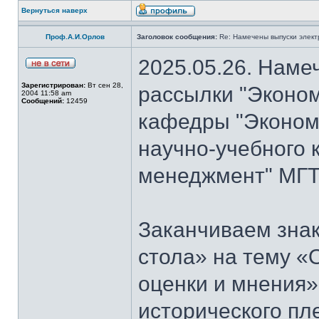
Вернуться наверх
Проф.А.И.Орлов
Заголовок сообщения:
Re: Намечены выпуски элект
2025.05.26. Наме
Зарегистрирован:
Вт сен 28,
рассылки "Эконом
2004 11:58 am
Сообщений:
12459
кафедры "Экономи
научно-учебного 
менеджмент" МГТ
Заканчиваем знак
стола» на тему «
оценки и мнения»
исторического пл