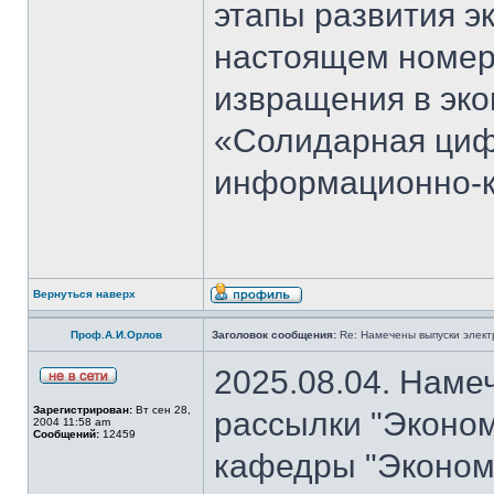
этапы развития э
настоящем номер
извращения в эко
«Солидарная циф
информационно-к
Вернуться наверх
Проф.А.И.Орлов
Заголовок сообщения:
Re: Намечены выпуски элект
2025.08.04. Наме
Зарегистрирован:
Вт сен 28,
рассылки "Эконом
2004 11:58 am
Сообщений:
12459
кафедры "Экономи