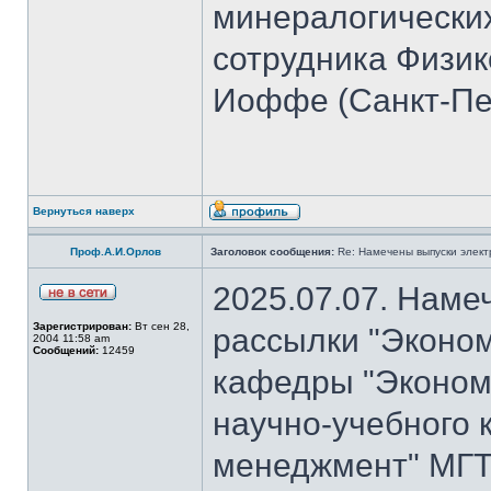
минералогических
сотрудника Физико
Иоффе (Санкт-Пет
Вернуться наверх
Проф.А.И.Орлов
Заголовок сообщения:
Re: Намечены выпуски элект
2025.07.07. Наме
Зарегистрирован:
Вт сен 28,
рассылки "Эконом
2004 11:58 am
Сообщений:
12459
кафедры "Экономи
научно-учебного 
менеджмент" МГТ