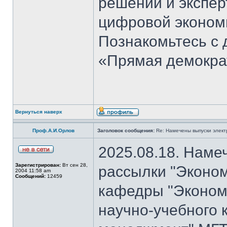
решений и экспер
цифровой эконом
Познакомьтесь с
«Прямая демокра
Вернуться наверх
Проф.А.И.Орлов
Заголовок сообщения:
Re: Намечены выпуски элект
2025.08.18. Наме
Зарегистрирован:
Вт сен 28,
рассылки "Эконом
2004 11:58 am
Сообщений:
12459
кафедры "Экономи
научно-учебного 