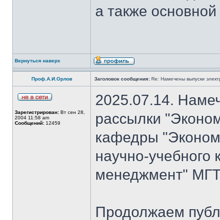
а также основной
Вернуться наверх
Проф.А.И.Орлов
Заголовок сообщения:
Re: Намечены выпуски элект
2025.07.14. Наме
Зарегистрирован:
Вт сен 28,
рассылки "Эконом
2004 11:58 am
Сообщений:
12459
кафедры "Экономи
научно-учебного 
менеджмент" МГТ
Продолжаем публ