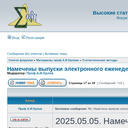
Высокие стат
Форум 
Вход
Регистрация
Сообщения без ответов
|
Активные темы
Список форумов
»
Материалы проф.А.И.Орлова
»
Статистические методы
Намечены выпуски электронного еженеде
Модератор:
Проф.А.И.Орлов
Страница
17
из
18
[ Сообщений: 710 ]
Автор
Проф.А.И.Орлов
Заголовок сообщения:
Re: Намечены выпуски элект
2025.05.05. Наме