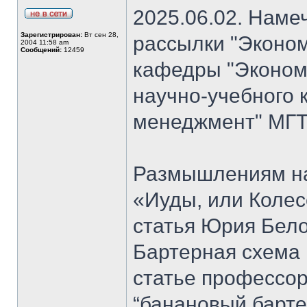
2025.06.02. Наме
Зарегистрирован:
Вт сен 28,
рассылки "Эконом
2004 11:58 am
Сообщений:
12459
кафедры "Экономи
научно-учебного 
менеджмент" МГТ
Размышлениям на
«Иуды, или Коле
статья Юрия Бело
Бартерная схема 
статье профессо
“банановый барте