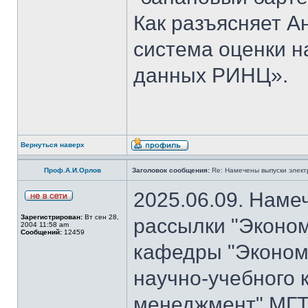
Как разъясняет 
система оценки н
данных РИНЦ».
Вернуться наверх
Проф.А.И.Орлов
Заголовок сообщения:
Re: Намечены выпуски элект
2025.06.09. Наме
Зарегистрирован:
Вт сен 28,
рассылки "Эконом
2004 11:58 am
Сообщений:
12459
кафедры "Экономи
научно-учебного 
менеджмент" МГТ