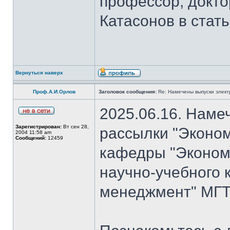
профессор, докто
Катасонов в стат
Вернуться наверх
Проф.А.И.Орлов
Заголовок сообщения:
Re: Намечены выпуски элект
2025.06.16. Наме
Зарегистрирован:
Вт сен 28,
рассылки "Эконом
2004 11:58 am
Сообщений:
12459
кафедры "Экономи
научно-учебного 
менеджмент" МГТ