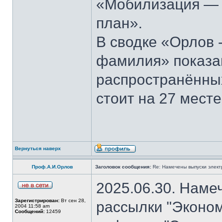
«Мобилизация — э
план».
В сводке «Орлов 
фамилия» показан
распространённы
стоит на 27 месте
Вернуться наверх
Проф.А.И.Орлов
Заголовок сообщения:
Re: Намечены выпуски элект
2025.06.30. Наме
Зарегистрирован:
Вт сен 28,
рассылки "Эконом
2004 11:58 am
Сообщений:
12459