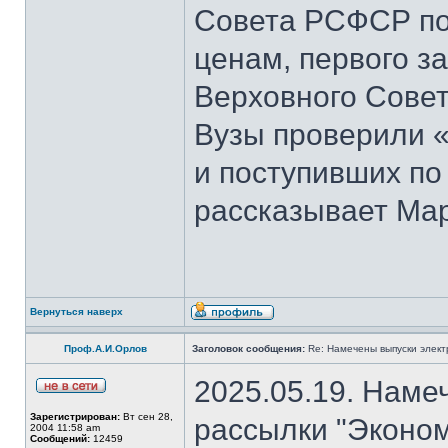
Совета РСФСР по 
ценам, первого з
Верховного Совет
Вузы проверили 
и поступивших по
рассказывает Мар
Вернуться наверх
Проф.А.И.Орлов
Заголовок сообщения:
Re: Намечены выпуски элект
2025.05.19. Наме
Зарегистрирован:
Вт сен 28,
рассылки "Эконом
2004 11:58 am
Сообщений:
12459