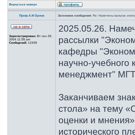
Вернуться наверх
Проф.А.И.Орлов
Заголовок сообщения:
Re: Намечены выпуски элект
2025.05.26. Наме
Зарегистрирован:
Вт сен 28,
рассылки "Эконом
2004 11:58 am
Сообщений:
12459
кафедры "Экономи
научно-учебного 
менеджмент" МГТ
Заканчиваем знак
стола» на тему «
оценки и мнения»
исторического пл