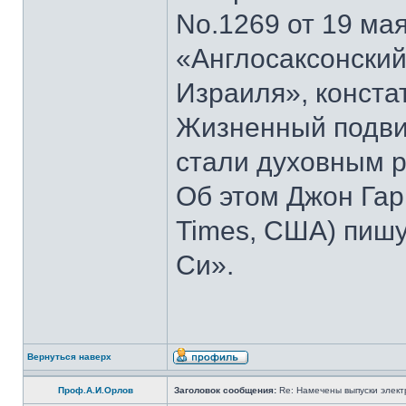
No.1269 от 19 мая
«Англосаксонский
Израиля», конста
Жизненный подвиг
стали духовным р
Об этом Джон Гар
Times, США) пишу
Си».
Вернуться наверх
Проф.А.И.Орлов
Заголовок сообщения:
Re: Намечены выпуски элект