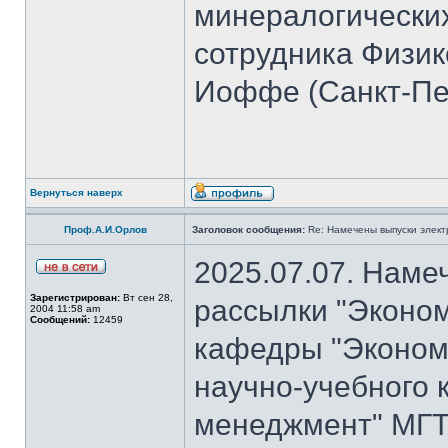
минералогических
сотрудника Физико
Иоффе (Санкт-Пет
Вернуться наверх
Проф.А.И.Орлов
Заголовок сообщения:
Re: Намечены выпуски элект
2025.07.07. Наме
Зарегистрирован:
Вт сен 28,
рассылки "Эконом
2004 11:58 am
Сообщений:
12459
кафедры "Экономи
научно-учебного 
менеджмент" МГТ