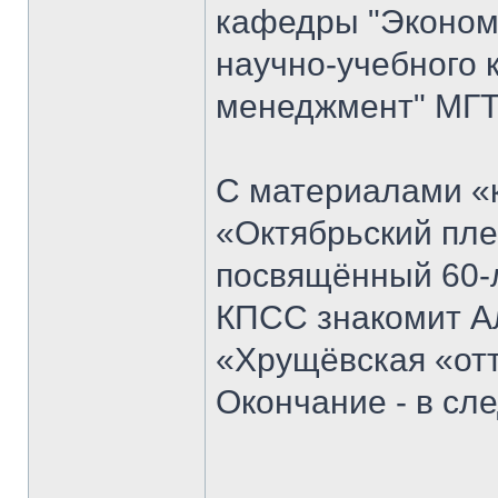
кафедры "Экономи
научно-учебного 
менеджмент" МГТ
С материалами «к
«Октябрьский пле
посвящённый 60-
КПСС знакомит Ал
«Хрущёвская «отт
Окончание - в с