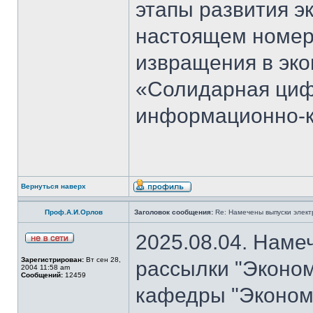
этапы развития э
настоящем номер
извращения в эко
«Солидарная циф
информационно-к
Вернуться наверх
Проф.А.И.Орлов
Заголовок сообщения:
Re: Намечены выпуски элект
2025.08.04. Наме
Зарегистрирован:
Вт сен 28,
рассылки "Эконом
2004 11:58 am
Сообщений:
12459
кафедры "Экономи