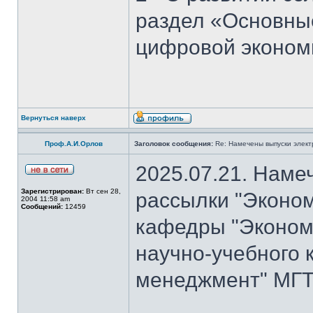
раздел «Основны
цифровой эконом
Вернуться наверх
Проф.А.И.Орлов
Заголовок сообщения:
Re: Намечены выпуски элект
2025.07.21. Наме
Зарегистрирован:
Вт сен 28,
рассылки "Эконом
2004 11:58 am
Сообщений:
12459
кафедры "Экономи
научно-учебного 
менеджмент" МГТ