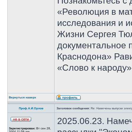
Познакомьтесь с 
«Революция в ма
исследования и и
Жизни Сергея Тю
документальное 
Краснодона» Рав
«Слово к народу»
Вернуться наверх
Проф.А.И.Орлов
Заголовок сообщения:
Re: Намечены выпуски элект
2025.06.23. Наме
Зарегистрирован:
Вт сен 28,
2004 11:58 am