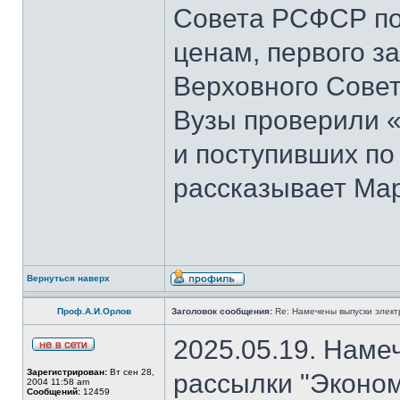
Совета РСФСР по 
ценам, первого з
Верховного Совет
Вузы проверили 
и поступивших по
рассказывает Мар
Вернуться наверх
Проф.А.И.Орлов
Заголовок сообщения:
Re: Намечены выпуски элект
2025.05.19. Наме
Зарегистрирован:
Вт сен 28,
рассылки "Эконом
2004 11:58 am
Сообщений:
12459