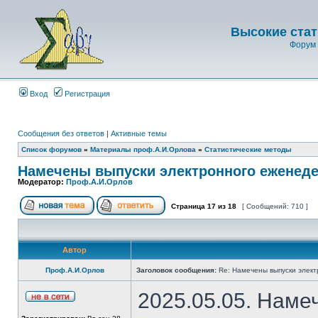
Высокие стат
Форум 
Вход
Регистрация
Сообщения без ответов
|
Активные темы
Список форумов
»
Материалы проф.А.И.Орлова
»
Статистические методы
Намечены выпуски электронного еженеде
Модератор:
Проф.А.И.Орлов
Страница
17
из
18
[ Сообщений: 710 ]
Автор
Проф.А.И.Орлов
Заголовок сообщения:
Re: Намечены выпуски элект
2025.05.05. Наме