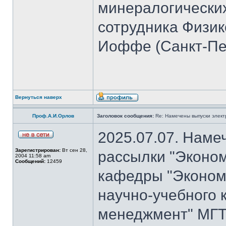
минералогических
сотрудника Физико
Иоффе (Санкт-Пет
Вернуться наверх
Проф.А.И.Орлов
Заголовок сообщения:
Re: Намечены выпуски элект
2025.07.07. Наме
Зарегистрирован:
Вт сен 28,
рассылки "Эконом
2004 11:58 am
Сообщений:
12459
кафедры "Экономи
научно-учебного 
менеджмент" МГТ