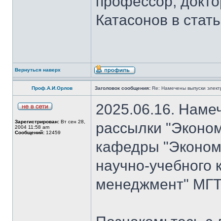
профессор, докто
Катасонов в стат
Вернуться наверх
Проф.А.И.Орлов
Заголовок сообщения:
Re: Намечены выпуски элект
2025.06.16. Наме
Зарегистрирован:
Вт сен 28,
рассылки "Эконом
2004 11:58 am
Сообщений:
12459
кафедры "Экономи
научно-учебного 
менеджмент" МГТ