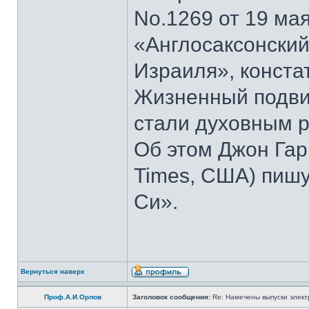
No.1269 от 19 мая
«Англосаксонский
Израиля», конста
Жизненный подвиг
стали духовным р
Об этом Джон Гар
Times, США) пишу
Си».
Вернуться наверх
Проф.А.И.Орлов
Заголовок сообщения:
Re: Намечены выпуски элект