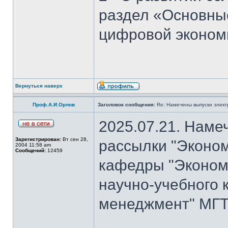
раздел «Основны
цифровой эконом
Вернуться наверх
Проф.А.И.Орлов
Заголовок сообщения:
Re: Намечены выпуски элект
2025.07.21. Наме
Зарегистрирован:
Вт сен 28,
рассылки "Эконом
2004 11:58 am
Сообщений:
12459
кафедры "Экономи
научно-учебного 
менеджмент" МГТ