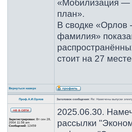
«Мобилизация — э
план».
В сводке «Орлов 
фамилия» показан
распространённы
стоит на 27 месте
Вернуться наверх
Проф.А.И.Орлов
Заголовок сообщения:
Re: Намечены выпуски элект
2025.06.30. Наме
Зарегистрирован:
Вт сен 28,
рассылки "Эконом
2004 11:58 am
Сообщений:
12459