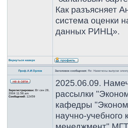
Как разъясняет 
система оценки н
данных РИНЦ».
Вернуться наверх
Проф.А.И.Орлов
Заголовок сообщения:
Re: Намечены выпуски элект
2025.06.09. Наме
Зарегистрирован:
Вт сен 28,
рассылки "Эконом
2004 11:58 am
Сообщений:
12459
кафедры "Экономи
научно-учебного 
менеджмент" МГТ