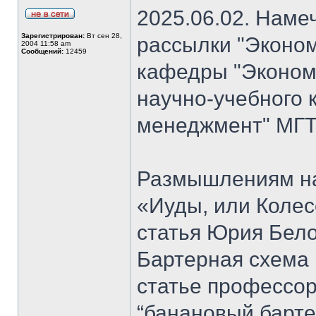
2025.06.02. Наме
Зарегистрирован:
Вт сен 28,
рассылки "Эконом
2004 11:58 am
Сообщений:
12459
кафедры "Экономи
научно-учебного 
менеджмент" МГТ
Размышлениям на
«Иуды, или Коле
статья Юрия Бело
Бартерная схема 
статье профессо
“банановый барте