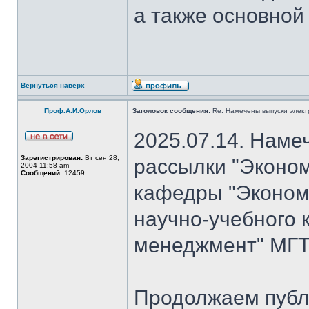
а также основной
Вернуться наверх
Проф.А.И.Орлов
Заголовок сообщения:
Re: Намечены выпуски элект
2025.07.14. Наме
Зарегистрирован:
Вт сен 28,
рассылки "Эконом
2004 11:58 am
Сообщений:
12459
кафедры "Экономи
научно-учебного 
менеджмент" МГТ
Продолжаем публ