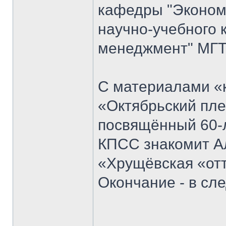
кафедры "Экономи
научно-учебного 
менеджмент" МГТ
С материалами «к
«Октябрьский пле
посвящённый 60-
КПСС знакомит Ал
«Хрущёвская «отт
Окончание - в с