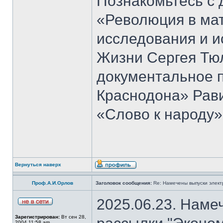
Познакомьтесь с 
«Революция в ма
исследования и и
Жизни Сергея Тю
документальное 
Краснодона» Рав
«Слово к народу»
Вернуться наверх
Проф.А.И.Орлов
Заголовок сообщения:
Re: Намечены выпуски элект
2025.06.23. Наме
Зарегистрирован:
Вт сен 28,
2004 11:58 am