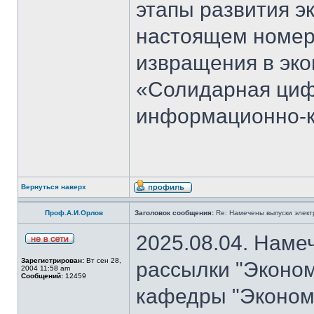
этапы развития э
настоящем номер
извращения в эко
«Солидарная циф
информационно-к
Вернуться наверх
Проф.А.И.Орлов
Заголовок сообщения:
Re: Намечены выпуски элект
2025.08.04. Наме
Зарегистрирован:
Вт сен 28,
рассылки "Эконом
2004 11:58 am
Сообщений:
12459
кафедры "Экономи