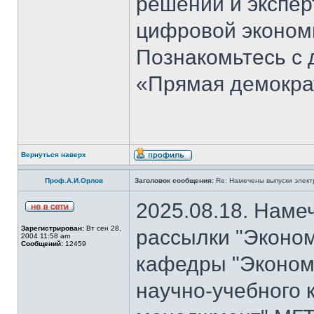
решений и экспер
цифровой эконом
Познакомьтесь с
«Прямая демокра
Вернуться наверх
Проф.А.И.Орлов
Заголовок сообщения:
Re: Намечены выпуски элект
2025.08.18. Наме
Зарегистрирован:
Вт сен 28,
рассылки "Эконом
2004 11:58 am
Сообщений:
12459
кафедры "Экономи
научно-учебного 