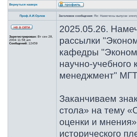
Вернуться наверх
Проф.А.И.Орлов
Заголовок сообщения:
Re: Намечены выпуски элект
2025.05.26. Наме
Зарегистрирован:
Вт сен 28,
рассылки "Эконом
2004 11:58 am
Сообщений:
12459
кафедры "Экономи
научно-учебного 
менеджмент" МГТ
Заканчиваем знак
стола» на тему «
оценки и мнения»
исторического пл