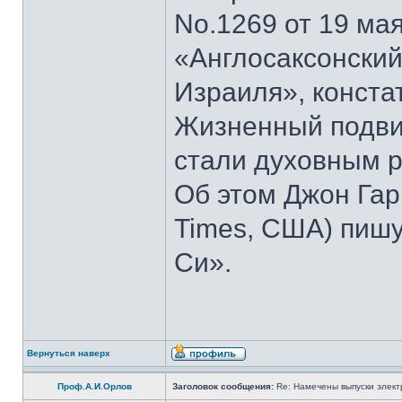
No.1269 от 19 мая
«Англосаксонский
Израиля», конста
Жизненный подвиг
стали духовным р
Об этом Джон Гар
Times, США) пишу
Си».
Вернуться наверх
Проф.А.И.Орлов
Заголовок сообщения:
Re: Намечены выпуски элект