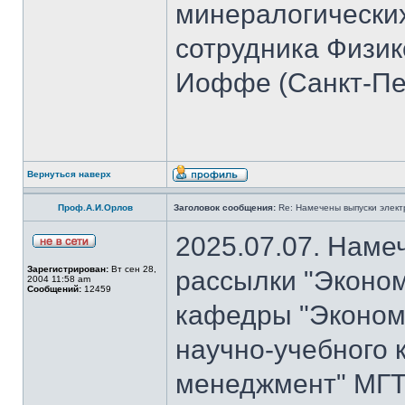
минералогических
сотрудника Физико
Иоффе (Санкт-Пет
Вернуться наверх
Проф.А.И.Орлов
Заголовок сообщения:
Re: Намечены выпуски элект
2025.07.07. Наме
Зарегистрирован:
Вт сен 28,
рассылки "Эконом
2004 11:58 am
Сообщений:
12459
кафедры "Экономи
научно-учебного 
менеджмент" МГТ