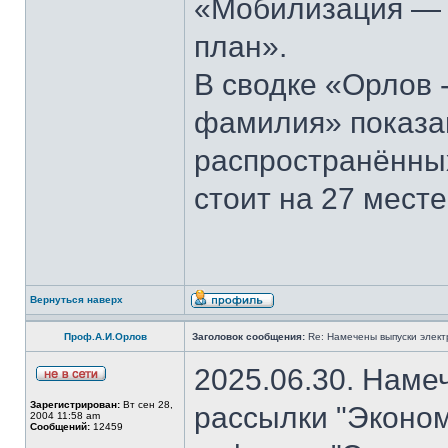
«Мобилизация — э
план».
В сводке «Орлов 
фамилия» показан
распространённы
стоит на 27 месте
Вернуться наверх
Проф.А.И.Орлов
Заголовок сообщения:
Re: Намечены выпуски элект
2025.06.30. Наме
Зарегистрирован:
Вт сен 28,
рассылки "Эконом
2004 11:58 am
Сообщений:
12459