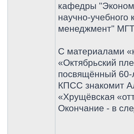
кафедры "Экономи
научно-учебного 
менеджмент" МГТ
С материалами «к
«Октябрьский пле
посвящённый 60-
КПСС знакомит Ал
«Хрущёвская «отт
Окончание - в с