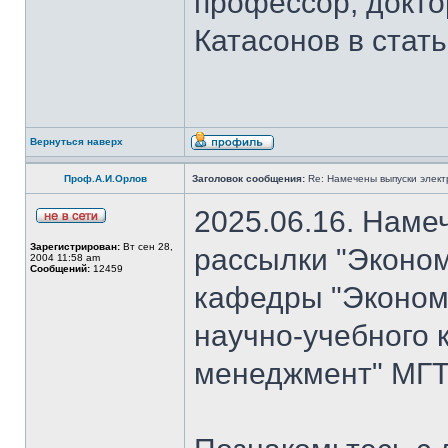
профессор, докто
Катасонов в стат
Вернуться наверх
Проф.А.И.Орлов
Заголовок сообщения:
Re: Намечены выпуски элект
2025.06.16. Наме
Зарегистрирован:
Вт сен 28,
рассылки "Эконом
2004 11:58 am
Сообщений:
12459
кафедры "Экономи
научно-учебного 
менеджмент" МГТ