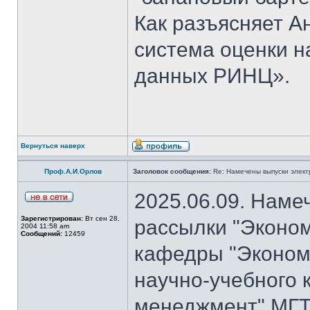
Как разъясняет 
система оценки н
данных РИНЦ».
Вернуться наверх
Проф.А.И.Орлов
Заголовок сообщения:
Re: Намечены выпуски элект
2025.06.09. Наме
Зарегистрирован:
Вт сен 28,
рассылки "Эконом
2004 11:58 am
Сообщений:
12459
кафедры "Экономи
научно-учебного 
менеджмент" МГТ