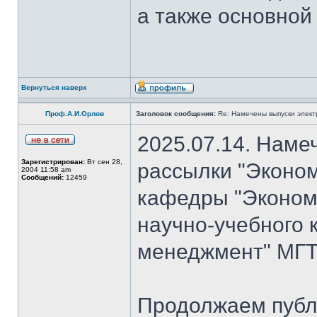
а также основной
Вернуться наверх
Проф.А.И.Орлов
Заголовок сообщения:
Re: Намечены выпуски элект
2025.07.14. Наме
Зарегистрирован:
Вт сен 28,
рассылки "Эконом
2004 11:58 am
Сообщений:
12459
кафедры "Экономи
научно-учебного 
менеджмент" МГТ
Продолжаем публ