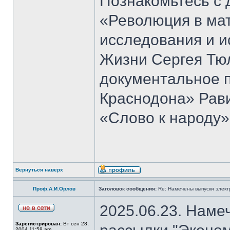
Познакомьтесь с 
«Революция в ма
исследования и и
Жизни Сергея Тю
документальное 
Краснодона» Рав
«Слово к народу»
Вернуться наверх
Проф.А.И.Орлов
Заголовок сообщения:
Re: Намечены выпуски элект
2025.06.23. Наме
Зарегистрирован:
Вт сен 28,
2004 11:58 am