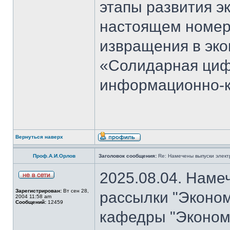
этапы развития э
настоящем номер
извращения в эко
«Солидарная циф
информационно-к
Вернуться наверх
Проф.А.И.Орлов
Заголовок сообщения:
Re: Намечены выпуски элект
2025.08.04. Наме
Зарегистрирован:
Вт сен 28,
рассылки "Эконом
2004 11:58 am
Сообщений:
12459
кафедры "Экономи