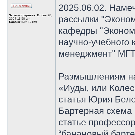
2025.06.02. Наме
Зарегистрирован:
Вт сен 28,
рассылки "Эконом
2004 11:58 am
Сообщений:
12459
кафедры "Экономи
научно-учебного 
менеджмент" МГТ
Размышлениям на
«Иуды, или Коле
статья Юрия Бело
Бартерная схема 
статье профессо
“банановый барте