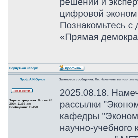
решений и экспер
цифровой эконом
Познакомьтесь с
«Прямая демокра
Вернуться наверх
Проф.А.И.Орлов
Заголовок сообщения:
Re: Намечены выпуски элект
2025.08.18. Наме
Зарегистрирован:
Вт сен 28,
рассылки "Эконом
2004 11:58 am
Сообщений:
12459
кафедры "Экономи
научно-учебного 