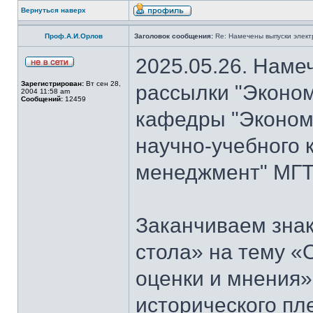
Вернуться наверх
Проф.А.И.Орлов
Заголовок сообщения:
Re: Намечены выпуски элект
2025.05.26. Наме
Зарегистрирован:
Вт сен 28,
рассылки "Эконом
2004 11:58 am
Сообщений:
12459
кафедры "Экономи
научно-учебного 
менеджмент" МГТ
Заканчиваем знак
стола» на тему «
оценки и мнения»
исторического пл