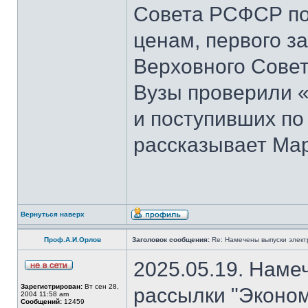
Совета РСФСР по 
ценам, первого з
Верховного Совет
Вузы проверили 
и поступивших по
рассказывает Мар
Вернуться наверх
Проф.А.И.Орлов
Заголовок сообщения:
Re: Намечены выпуски элект
2025.05.19. Наме
Зарегистрирован:
Вт сен 28,
рассылки "Эконом
2004 11:58 am
Сообщений:
12459