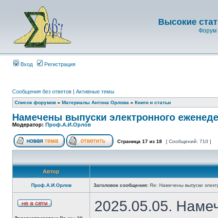
Высокие стат
Форум 
Вход
Регистрация
Сообщения без ответов
|
Активные темы
Список форумов
»
Материалы Антона Орлова
»
Книги и статьи
Намечены выпуски электронного еженеде
Модератор:
Проф.А.И.Орлов
Страница
17
из
18
[ Сообщений: 710 ]
Автор
Проф.А.И.Орлов
Заголовок сообщения:
Re: Намечены выпуски элект
2025.05.05. Наме