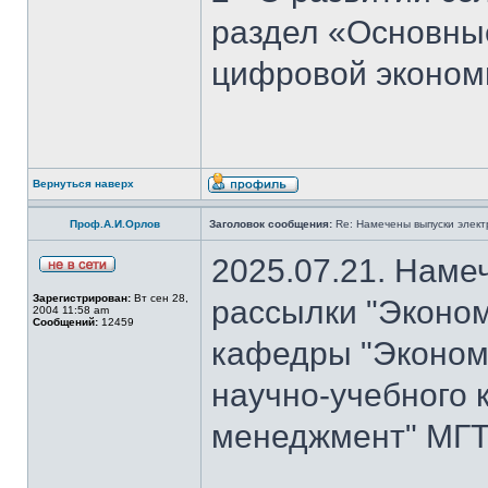
раздел «Основны
цифровой эконом
Вернуться наверх
Проф.А.И.Орлов
Заголовок сообщения:
Re: Намечены выпуски элект
2025.07.21. Наме
Зарегистрирован:
Вт сен 28,
рассылки "Эконом
2004 11:58 am
Сообщений:
12459
кафедры "Экономи
научно-учебного 
менеджмент" МГТ