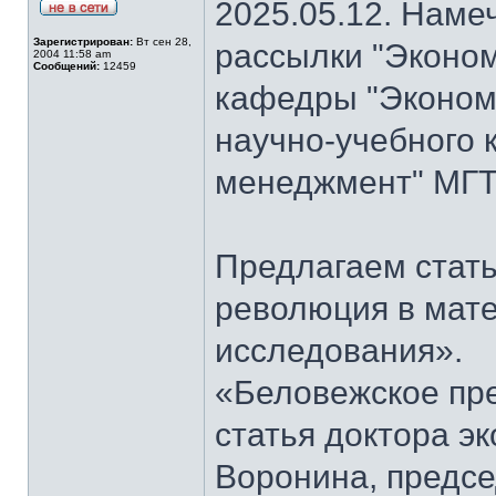
2025.05.12. Наме
Зарегистрирован:
Вт сен 28,
рассылки "Эконом
2004 11:58 am
Сообщений:
12459
кафедры "Экономи
научно-учебного 
менеджмент" МГТ
Предлагаем стать
революция в мат
исследования».
«Беловежское пре
статья доктора э
Воронина, предсе