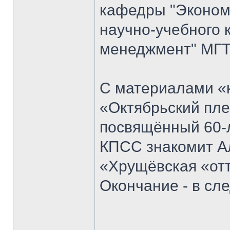
кафедры "Экономи
научно-учебного 
менеджмент" МГТ
С материалами «к
«Октябрьский пле
посвящённый 60-
КПСС знакомит Ал
«Хрущёвская «отт
Окончание - в с