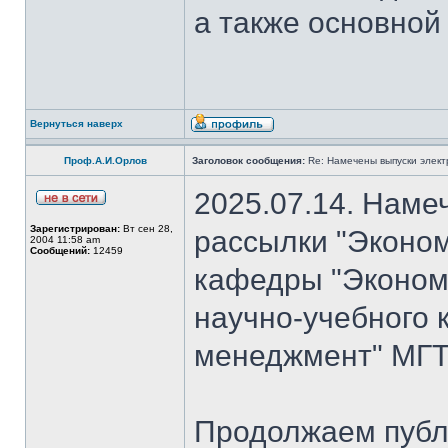
а также основной
Вернуться наверх
Проф.А.И.Орлов
Заголовок сообщения:
Re: Намечены выпуски элект
2025.07.14. Наме
Зарегистрирован:
Вт сен 28,
рассылки "Эконом
2004 11:58 am
Сообщений:
12459
кафедры "Экономи
научно-учебного 
менеджмент" МГТ
Продолжаем публ