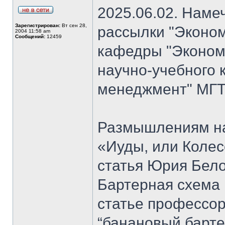
2025.06.02. Наме
Зарегистрирован:
Вт сен 28,
рассылки "Эконом
2004 11:58 am
Сообщений:
12459
кафедры "Экономи
научно-учебного 
менеджмент" МГТ
Размышлениям на
«Иуды, или Коле
статья Юрия Бело
Бартерная схема 
статье профессо
“банановый барте