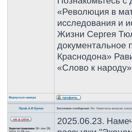
Познакомьтесь с 
«Революция в ма
исследования и и
Жизни Сергея Тю
документальное 
Краснодона» Рав
«Слово к народу»
Вернуться наверх
Проф.А.И.Орлов
Заголовок сообщения:
Re: Намечены выпуски элект
2025.06.23. Наме
Зарегистрирован:
Вт сен 28,
2004 11:58 am