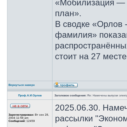
«Мобилизация — э
план».
В сводке «Орлов 
фамилия» показан
распространённы
стоит на 27 месте
Вернуться наверх
Проф.А.И.Орлов
Заголовок сообщения:
Re: Намечены выпуски элект
2025.06.30. Наме
Зарегистрирован:
Вт сен 28,
рассылки "Эконом
2004 11:58 am
Сообщений:
12459