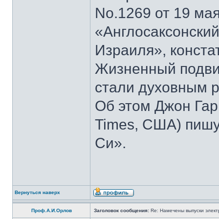
No.1269 от 19 мая
«Англосаксонский
Израиля», конста
Жизненный подвиг
стали духовным р
Об этом Джон Гар
Times, США) пишу
Си».
Вернуться наверх
Проф.А.И.Орлов
Заголовок сообщения:
Re: Намечены выпуски элект