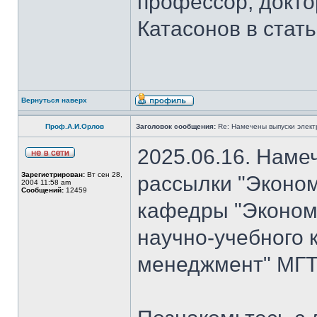
профессор, докто
Катасонов в стат
Вернуться наверх
Проф.А.И.Орлов
Заголовок сообщения:
Re: Намечены выпуски элект
2025.06.16. Наме
Зарегистрирован:
Вт сен 28,
рассылки "Эконом
2004 11:58 am
Сообщений:
12459
кафедры "Экономи
научно-учебного 
менеджмент" МГТ