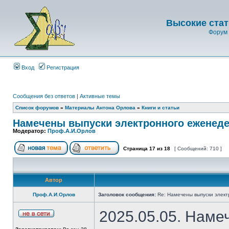
Высокие стат
Форум 
Вход
Регистрация
Сообщения без ответов
|
Активные темы
Список форумов
»
Материалы Антона Орлова
»
Книги и статьи
Намечены выпуски электронного еженеде
Модератор:
Проф.А.И.Орлов
Страница
17
из
18
[ Сообщений: 710 ]
Автор
Проф.А.И.Орлов
Заголовок сообщения:
Re: Намечены выпуски элект
2025.05.05. Наме