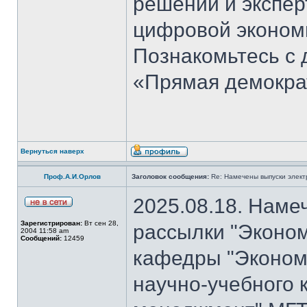
решений и экспер
цифровой эконом
Познакомьтесь с
«Прямая демокра
Вернуться наверх
Проф.А.И.Орлов
Заголовок сообщения:
Re: Намечены выпуски элект
2025.08.18. Наме
Зарегистрирован:
Вт сен 28,
рассылки "Эконом
2004 11:58 am
Сообщений:
12459
кафедры "Экономи
научно-учебного 