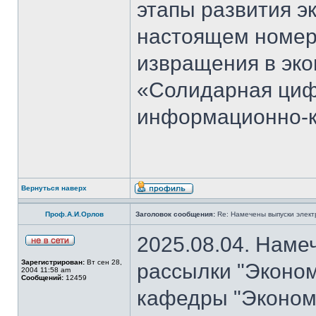
этапы развития э
настоящем номер
извращения в эко
«Солидарная циф
информационно-к
Вернуться наверх
Проф.А.И.Орлов
Заголовок сообщения:
Re: Намечены выпуски элект
2025.08.04. Наме
Зарегистрирован:
Вт сен 28,
рассылки "Эконом
2004 11:58 am
Сообщений:
12459
кафедры "Экономи