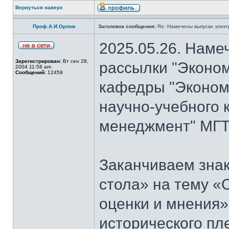
Вернуться наверх
Проф.А.И.Орлов
Заголовок сообщения:
Re: Намечены выпуски элект
2025.05.26. Наме
Зарегистрирован:
Вт сен 28,
рассылки "Эконом
2004 11:58 am
Сообщений:
12459
кафедры "Экономи
научно-учебного 
менеджмент" МГТ
Заканчиваем знак
стола» на тему «
оценки и мнения»
исторического пл