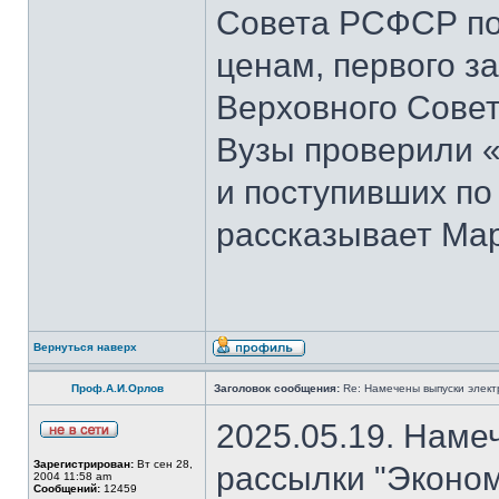
Совета РСФСР по 
ценам, первого з
Верховного Совет
Вузы проверили 
и поступивших по
рассказывает Мар
Вернуться наверх
Проф.А.И.Орлов
Заголовок сообщения:
Re: Намечены выпуски элект
2025.05.19. Наме
Зарегистрирован:
Вт сен 28,
рассылки "Эконом
2004 11:58 am
Сообщений:
12459