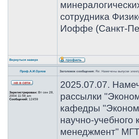
минералогических
сотрудника Физико
Иоффе (Санкт-Пет
Вернуться наверх
Проф.А.И.Орлов
Заголовок сообщения:
Re: Намечены выпуски элект
2025.07.07. Наме
Зарегистрирован:
Вт сен 28,
рассылки "Эконом
2004 11:58 am
Сообщений:
12459
кафедры "Экономи
научно-учебного 
менеджмент" МГТ