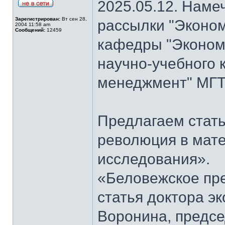
2025.05.12. Наме
Зарегистрирован:
Вт сен 28,
рассылки "Эконом
2004 11:58 am
Сообщений:
12459
кафедры "Экономи
научно-учебного 
менеджмент" МГТ
Предлагаем стать
революция в мат
исследования».
«Беловежское пре
статья доктора э
Воронина, предсе