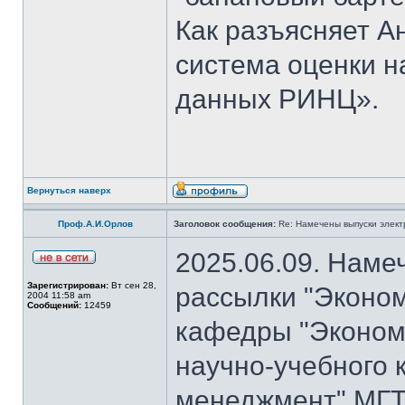
Как разъясняет 
система оценки н
данных РИНЦ».
Вернуться наверх
Проф.А.И.Орлов
Заголовок сообщения:
Re: Намечены выпуски элект
2025.06.09. Наме
Зарегистрирован:
Вт сен 28,
рассылки "Эконом
2004 11:58 am
Сообщений:
12459
кафедры "Экономи
научно-учебного 
менеджмент" МГТ