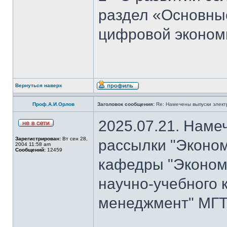
раздел «Основны
цифровой эконом
Вернуться наверх
Проф.А.И.Орлов
Заголовок сообщения:
Re: Намечены выпуски элект
2025.07.21. Наме
Зарегистрирован:
Вт сен 28,
рассылки "Эконом
2004 11:58 am
Сообщений:
12459
кафедры "Экономи
научно-учебного 
менеджмент" МГТ