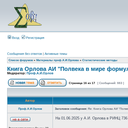
Вход
Регистрация
Сообщения без ответов
|
Активные темы
Список форумов
»
Материалы проф.А.И.Орлова
»
Статистические методы
Книга Орлова АИ "Полвека в мире форму
Модератор:
Проф.А.И.Орлов
Страница
16
из
17
[ Сообщений: 663 ]
Автор
Проф.А.И.Орлов
Заголовок сообщения:
Re: Книга Орлова АИ "Полве
На 01.06.2025 у А.И. Орлова в РИНЦ 736