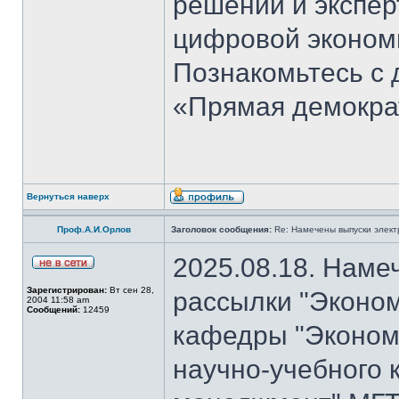
решений и экспер
цифровой эконом
Познакомьтесь с
«Прямая демокра
Вернуться наверх
Проф.А.И.Орлов
Заголовок сообщения:
Re: Намечены выпуски элект
2025.08.18. Наме
Зарегистрирован:
Вт сен 28,
рассылки "Эконом
2004 11:58 am
Сообщений:
12459
кафедры "Экономи
научно-учебного 