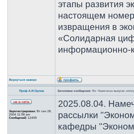
этапы развития э
настоящем номер
извращения в эко
«Солидарная циф
информационно-к
Вернуться наверх
Проф.А.И.Орлов
Заголовок сообщения:
Re: Намечены выпуски элект
2025.08.04. Наме
Зарегистрирован:
Вт сен 28,
рассылки "Эконом
2004 11:58 am
Сообщений:
12459
кафедры "Экономи