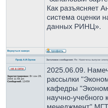
Как разъясняет 
система оценки н
данных РИНЦ».
Вернуться наверх
Проф.А.И.Орлов
Заголовок сообщения:
Re: Намечены выпуски элект
2025.06.09. Наме
Зарегистрирован:
Вт сен 28,
рассылки "Эконом
2004 11:58 am
Сообщений:
12459
кафедры "Экономи
научно-учебного 
менеджмент" МГТ