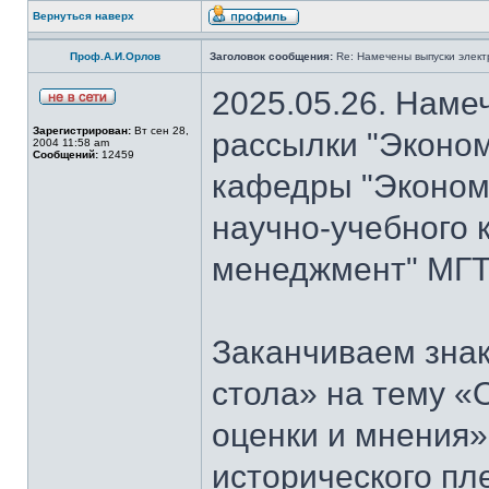
Вернуться наверх
Проф.А.И.Орлов
Заголовок сообщения:
Re: Намечены выпуски элект
2025.05.26. Наме
Зарегистрирован:
Вт сен 28,
рассылки "Эконом
2004 11:58 am
Сообщений:
12459
кафедры "Экономи
научно-учебного 
менеджмент" МГТ
Заканчиваем знак
стола» на тему «
оценки и мнения»
исторического пл