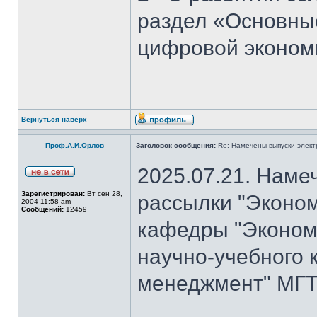
раздел «Основны
цифровой эконом
Вернуться наверх
Проф.А.И.Орлов
Заголовок сообщения:
Re: Намечены выпуски элект
2025.07.21. Наме
Зарегистрирован:
Вт сен 28,
рассылки "Эконом
2004 11:58 am
Сообщений:
12459
кафедры "Экономи
научно-учебного 
менеджмент" МГТ