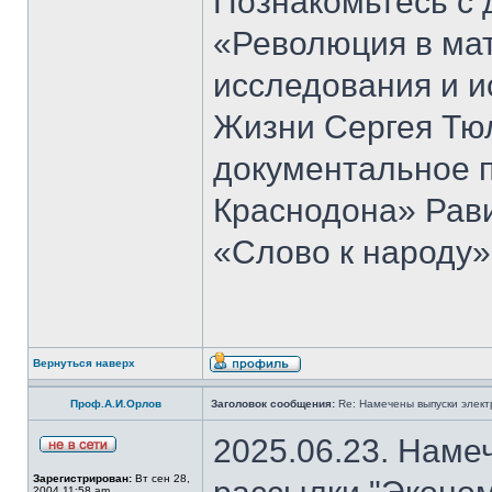
Познакомьтесь с 
«Революция в ма
исследования и и
Жизни Сергея Тю
документальное 
Краснодона» Рав
«Слово к народу»
Вернуться наверх
Проф.А.И.Орлов
Заголовок сообщения:
Re: Намечены выпуски элект
2025.06.23. Наме
Зарегистрирован:
Вт сен 28,
2004 11:58 am