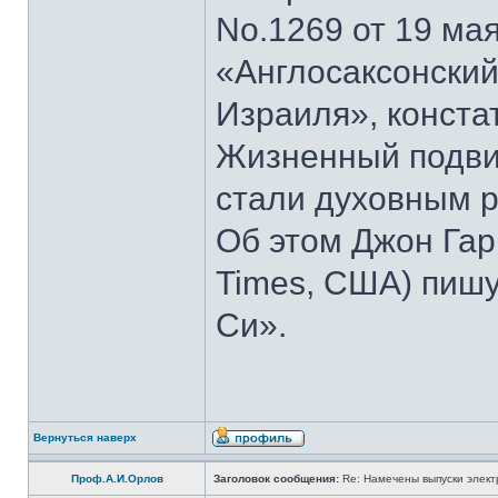
No.1269 от 19 мая
«Англосаксонский
Израиля», конста
Жизненный подвиг
стали духовным р
Об этом Джон Гар
Times, США) пишу
Си».
Вернуться наверх
Проф.А.И.Орлов
Заголовок сообщения:
Re: Намечены выпуски элект