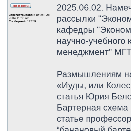
2025.06.02. Наме
Зарегистрирован:
Вт сен 28,
рассылки "Эконом
2004 11:58 am
Сообщений:
12459
кафедры "Экономи
научно-учебного 
менеджмент" МГТ
Размышлениям на
«Иуды, или Коле
статья Юрия Бело
Бартерная схема 
статье профессо
“банановый барте