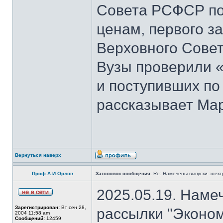
Совета РСФСР по 
ценам, первого з
Верховного Совет
Вузы проверили 
и поступивших по
рассказывает Мар
Вернуться наверх
Проф.А.И.Орлов
Заголовок сообщения:
Re: Намечены выпуски элект
2025.05.19. Наме
Зарегистрирован:
Вт сен 28,
рассылки "Эконом
2004 11:58 am
Сообщений:
12459