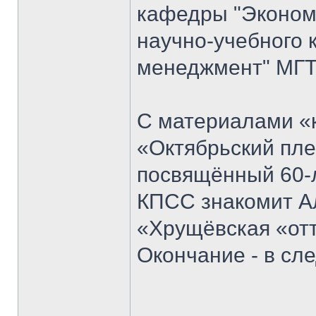
кафедры "Экономи
научно-учебного 
менеджмент" МГТ
С материалами «к
«Октябрьский пле
посвящённый 60-
КПСС знакомит Ал
«Хрущёвская «отт
Окончание - в с