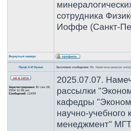
минералогических
сотрудника Физико
Иоффе (Санкт-Пет
Вернуться наверх
Проф.А.И.Орлов
Заголовок сообщения:
Re: Намечены выпуски элект
2025.07.07. Наме
Зарегистрирован:
Вт сен 28,
рассылки "Эконом
2004 11:58 am
Сообщений:
12459
кафедры "Экономи
научно-учебного 
менеджмент" МГТ