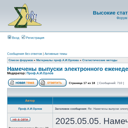
Высокие стат
Форум 
Вход
Регистрация
Сообщения без ответов
|
Активные темы
Список форумов
»
Материалы проф.А.И.Орлова
»
Статистические методы
Намечены выпуски электронного еженеде
Модератор:
Проф.А.И.Орлов
Страница
17
из
18
[ Сообщений: 710 ]
Автор
Проф.А.И.Орлов
Заголовок сообщения:
Re: Намечены выпуски элект
2025.05.05. Наме