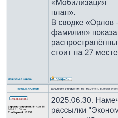
«Мобилизация — э
план».
В сводке «Орлов 
фамилия» показан
распространённы
стоит на 27 месте
Вернуться наверх
Проф.А.И.Орлов
Заголовок сообщения:
Re: Намечены выпуски элект
2025.06.30. Наме
Зарегистрирован:
Вт сен 28,
рассылки "Эконом
2004 11:58 am
Сообщений:
12459