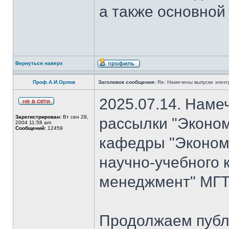
а также основной
Вернуться наверх
Проф.А.И.Орлов
Заголовок сообщения:
Re: Намечены выпуски элект
2025.07.14. Наме
Зарегистрирован:
Вт сен 28,
рассылки "Эконом
2004 11:58 am
Сообщений:
12459
кафедры "Экономи
научно-учебного 
менеджмент" МГТ
Продолжаем публ