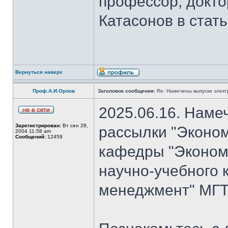
профессор, докто
Катасонов в стат
Вернуться наверх
Проф.А.И.Орлов
Заголовок сообщения:
Re: Намечены выпуски элект
2025.06.16. Наме
Зарегистрирован:
Вт сен 28,
рассылки "Эконом
2004 11:58 am
Сообщений:
12459
кафедры "Экономи
научно-учебного 
менеджмент" МГТ