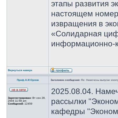
этапы развития э
настоящем номер
извращения в эко
«Солидарная циф
информационно-к
Вернуться наверх
Проф.А.И.Орлов
Заголовок сообщения:
Re: Намечены выпуски элект
2025.08.04. Наме
Зарегистрирован:
Вт сен 28,
рассылки "Эконом
2004 11:58 am
Сообщений:
12459
кафедры "Экономи