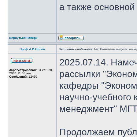
а также основной
Вернуться наверх
Проф.А.И.Орлов
Заголовок сообщения:
Re: Намечены выпуски элект
2025.07.14. Наме
Зарегистрирован:
Вт сен 28,
рассылки "Эконом
2004 11:58 am
Сообщений:
12459
кафедры "Экономи
научно-учебного 
менеджмент" МГТ
Продолжаем публ