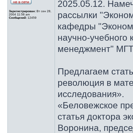
2025.05.12. Наме
Зарегистрирован:
Вт сен 28,
рассылки "Эконом
2004 11:58 am
Сообщений:
12459
кафедры "Экономи
научно-учебного 
менеджмент" МГТ
Предлагаем стать
революция в мат
исследования».
«Беловежское пре
статья доктора э
Воронина, предсе