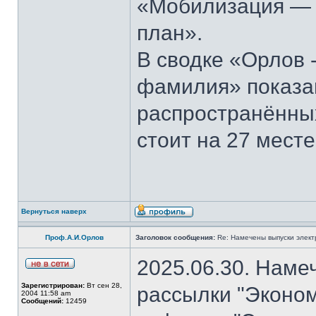
«Мобилизация — э
план».
В сводке «Орлов 
фамилия» показан
распространённы
стоит на 27 месте
Вернуться наверх
Проф.А.И.Орлов
Заголовок сообщения:
Re: Намечены выпуски элект
2025.06.30. Наме
Зарегистрирован:
Вт сен 28,
рассылки "Эконом
2004 11:58 am
Сообщений:
12459