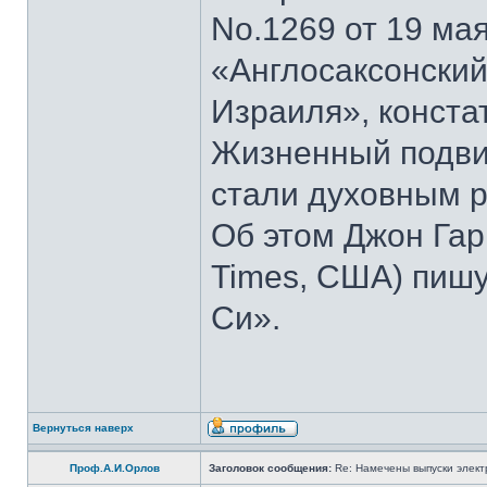
No.1269 от 19 мая
«Англосаксонский
Израиля», конста
Жизненный подвиг
стали духовным р
Об этом Джон Гар
Times, США) пишу
Си».
Вернуться наверх
Проф.А.И.Орлов
Заголовок сообщения:
Re: Намечены выпуски элект