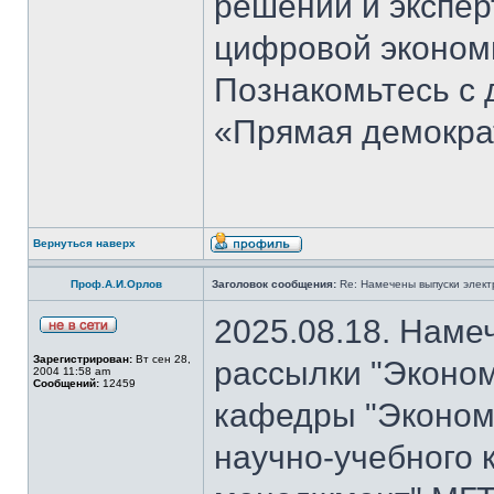
решений и экспер
цифровой эконом
Познакомьтесь с
«Прямая демокра
Вернуться наверх
Проф.А.И.Орлов
Заголовок сообщения:
Re: Намечены выпуски элект
2025.08.18. Наме
Зарегистрирован:
Вт сен 28,
рассылки "Эконом
2004 11:58 am
Сообщений:
12459
кафедры "Экономи
научно-учебного 