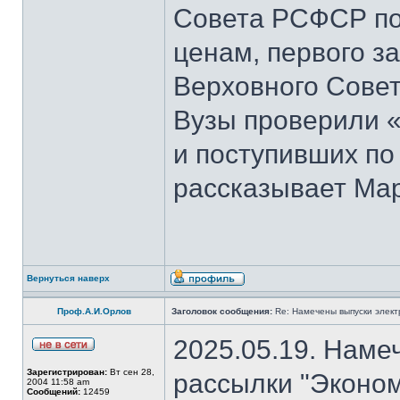
Совета РСФСР по 
ценам, первого з
Верховного Совет
Вузы проверили 
и поступивших по
рассказывает Мар
Вернуться наверх
Проф.А.И.Орлов
Заголовок сообщения:
Re: Намечены выпуски элект
2025.05.19. Наме
Зарегистрирован:
Вт сен 28,
рассылки "Эконом
2004 11:58 am
Сообщений:
12459