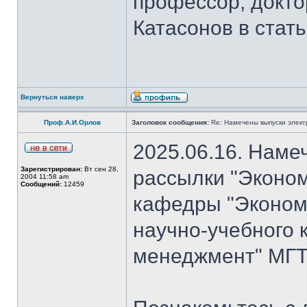
профессор, докто
Катасонов в стат
Вернуться наверх
Проф.А.И.Орлов
Заголовок сообщения:
Re: Намечены выпуски элект
2025.06.16. Наме
Зарегистрирован:
Вт сен 28,
рассылки "Эконом
2004 11:58 am
Сообщений:
12459
кафедры "Экономи
научно-учебного 
менеджмент" МГТ