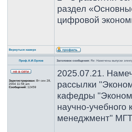
раздел «Основны
цифровой эконом
Вернуться наверх
Проф.А.И.Орлов
Заголовок сообщения:
Re: Намечены выпуски элект
2025.07.21. Наме
Зарегистрирован:
Вт сен 28,
рассылки "Эконом
2004 11:58 am
Сообщений:
12459
кафедры "Экономи
научно-учебного 
менеджмент" МГТ