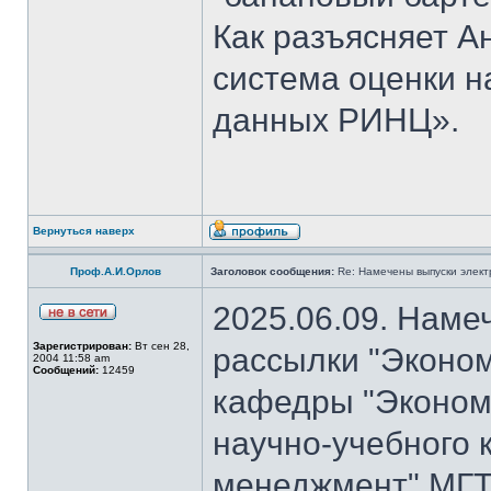
Как разъясняет 
система оценки н
данных РИНЦ».
Вернуться наверх
Проф.А.И.Орлов
Заголовок сообщения:
Re: Намечены выпуски элект
2025.06.09. Наме
Зарегистрирован:
Вт сен 28,
рассылки "Эконом
2004 11:58 am
Сообщений:
12459
кафедры "Экономи
научно-учебного 
менеджмент" МГТ