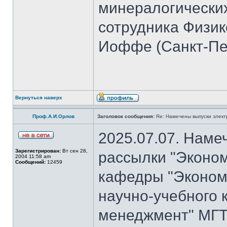
минералогических
сотрудника Физико
Иоффе (Санкт-Пет
Вернуться наверх
Проф.А.И.Орлов
Заголовок сообщения:
Re: Намечены выпуски элект
2025.07.07. Наме
Зарегистрирован:
Вт сен 28,
рассылки "Эконом
2004 11:58 am
Сообщений:
12459
кафедры "Экономи
научно-учебного 
менеджмент" МГТ