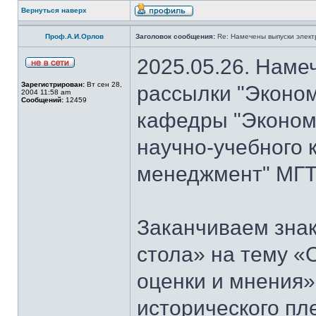
Вернуться наверх
Проф.А.И.Орлов
Заголовок сообщения:
Re: Намечены выпуски элект
2025.05.26. Наме
Зарегистрирован:
Вт сен 28,
рассылки "Эконом
2004 11:58 am
Сообщений:
12459
кафедры "Экономи
научно-учебного 
менеджмент" МГТ
Заканчиваем знак
стола» на тему «
оценки и мнения»
исторического пл