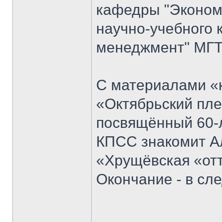
кафедры "Экономи
научно-учебного 
менеджмент" МГТ
С материалами «к
«Октябрьский пле
посвящённый 60-
КПСС знакомит Ал
«Хрущёвская «отт
Окончание - в с