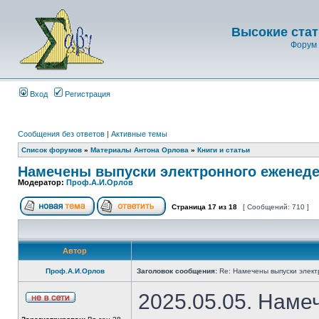
Высокие стат
Форум 
Вход
Регистрация
Сообщения без ответов
|
Активные темы
Список форумов
»
Материалы Антона Орлова
»
Книги и статьи
Намечены выпуски электронного еженеде
Модератор:
Проф.А.И.Орлов
Страница
17
из
18
[ Сообщений: 710 ]
Автор
Проф.А.И.Орлов
Заголовок сообщения:
Re: Намечены выпуски элект
2025.05.05. Наме