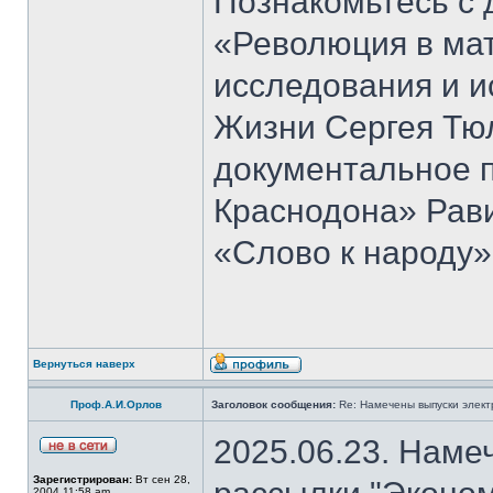
Познакомьтесь с 
«Революция в ма
исследования и и
Жизни Сергея Тю
документальное 
Краснодона» Рав
«Слово к народу»
Вернуться наверх
Проф.А.И.Орлов
Заголовок сообщения:
Re: Намечены выпуски элект
2025.06.23. Наме
Зарегистрирован:
Вт сен 28,
2004 11:58 am