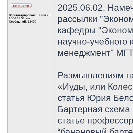
2025.06.02. Наме
Зарегистрирован:
Вт сен 28,
рассылки "Эконом
2004 11:58 am
Сообщений:
12459
кафедры "Экономи
научно-учебного 
менеджмент" МГТ
Размышлениям на
«Иуды, или Коле
статья Юрия Бело
Бартерная схема 
статье профессо
“банановый барте