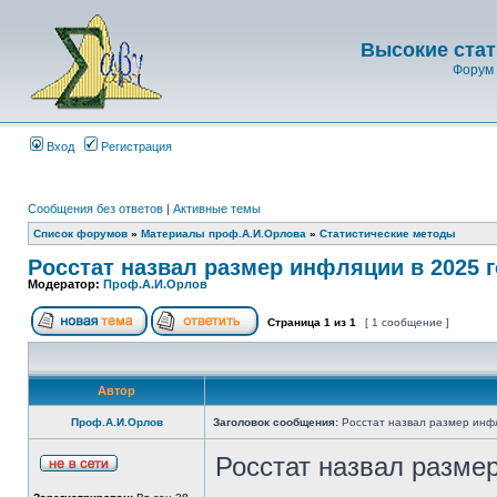
Высокие стат
Форум 
Вход
Регистрация
Сообщения без ответов
|
Активные темы
Список форумов
»
Материалы проф.А.И.Орлова
»
Статистические методы
Росстат назвал размер инфляции в 2025 
Модератор:
Проф.А.И.Орлов
Страница
1
из
1
[ 1 сообщение ]
Автор
Проф.А.И.Орлов
Заголовок сообщения:
Росстат назвал размер инфл
Росстат назвал размер