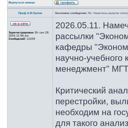
Вернуться наверх
Проф.А.И.Орлов
Заголовок сообщения:
Re: Намечены выпуски элект
2026.05.11. Наме
Зарегистрирован:
Вт сен 28,
рассылки "Эконом
2004 11:58 am
Сообщений:
12459
кафедры "Экономи
научно-учебного 
менеджмент" МГТУ
Критический анал
перестройки, выл
необходим на гос
для такого анализ