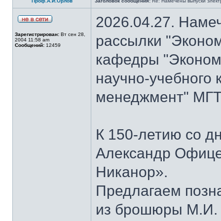
Проф.А.И.Орлов
Заголовок сообщения:
Re: Намечены выпуски элект
2026.04.27. Наме
Зарегистрирован:
Вт сен 28,
рассылки "Эконом
2004 11:58 am
Сообщений:
12459
кафедры "Экономи
научно-учебного 
менеджмент" МГТУ
К 150-летию со д
Александр Офице
Никанор».
Предлагаем позн
из брошюры М.И.