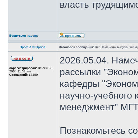
власть трудящимся
Вернуться наверх
Проф.А.И.Орлов
Заголовок сообщения:
Re: Намечены выпуски элект
2026.05.04. Наме
Зарегистрирован:
Вт сен 28,
рассылки "Эконом
2004 11:58 am
Сообщений:
12459
кафедры "Экономи
научно-учебного 
менеджмент" МГТУ
Познакомьтесь со