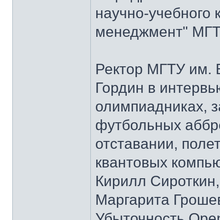
научно-учебного 
менеджмент" МГТУ
Ректор МГТУ им.
Гордин в интервь
олимпиадниках, з
футбольных аббре
отставании, полет
квантовых компью
Кирилл Сироткин
Маргарита Гроше
Убыточность Open