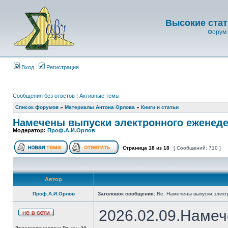
Высокие стат
Форум 
Вход
Регистрация
Сообщения без ответов
|
Активные темы
Список форумов
»
Материалы Антона Орлова
»
Книги и статьи
Намечены выпуски электронного еженеде
Модератор:
Проф.А.И.Орлов
Страница
18
из
18
[ Сообщений: 710 ]
Автор
Проф.А.И.Орлов
Заголовок сообщения:
Re: Намечены выпуски элект
2026.02.09.Намеч