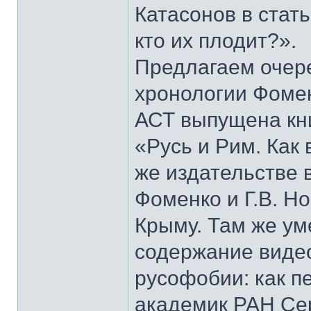
Катасонов в стат
кто их плодит?».
Предлагаем очер
хронологии Фомен
АСТ выпущена кни
«Русь и Рим. Как 
же издательстве 
Фоменко и Г.В. Н
Крыму. Там же у
содержание виде
русофобии: как п
академик РАН Сер