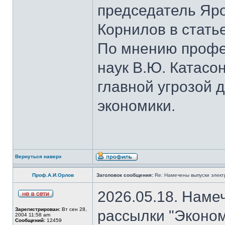
председатель Яро
Корнилов в стать
По мнению профе
наук В.Ю. Катасо
главной угрозой 
экономики.
Вернуться наверх
Проф.А.И.Орлов
Заголовок сообщения:
Re: Намечены выпуски элект
2026.05.18. Наме
Зарегистрирован:
Вт сен 28,
рассылки "Эконом
2004 11:58 am
Сообщений:
12459