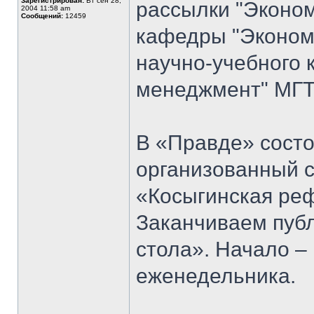
Зарегистрирован:
Вт сен 28,
рассылки "Эконом
2004 11:58 am
Сообщений:
12459
кафедры "Экономи
научно-учебного 
менеджмент" МГТУ
В «Правде» состо
организованный 
«Косыгинская реф
Заканчиваем публ
стола». Начало 
еженедельника.