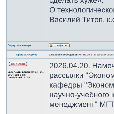
сделать хуже».
О технологическ
Василий Титов, к.
Вернуться наверх
Проф.А.И.Орлов
Заголовок сообщения:
Re: Намечены выпуски элект
2026.04.20. Наме
Зарегистрирован:
Вт сен 28,
рассылки "Эконом
2004 11:58 am
Сообщений:
12459
кафедры "Экономи
научно-учебного 
менеджмент" МГТУ