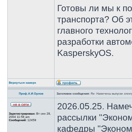
Готовы ли мы к п
транспорта? Об э
главного техноло
разработки авто
KasperskyOS.
Вернуться наверх
Проф.А.И.Орлов
Заголовок сообщения:
Re: Намечены выпуски элект
2026.05.25. Наме
Зарегистрирован:
Вт сен 28,
рассылки "Эконом
2004 11:58 am
Сообщений:
12459
кафедры "Экономи