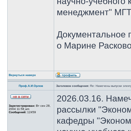
научно-учебного 
менеджмент" МГТУ
Документальное 
о Марине Расков
Вернуться наверх
Проф.А.И.Орлов
Заголовок сообщения:
Re: Намечены выпуски элект
2026.03.16. Наме
Зарегистрирован:
Вт сен 28,
рассылки "Эконом
2004 11:58 am
Сообщений:
12459
кафедры "Экономи