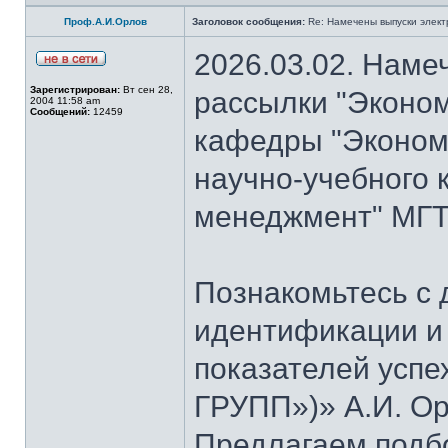
Проф.А.И.Орлов
Заголовок сообщения:
Re: Намечены выпуски элект
2026.03.02. Наме
Зарегистрирован:
Вт сен 28,
рассылки "Эконом
2004 11:58 am
Сообщений:
12459
кафедры "Экономи
научно-учебного 
менеджмент" МГТУ
Познакомьтесь с
идентификации и
показателей успе
ГРУПП»)» А.И. Ор
Предлагаем подб