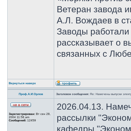
Ветеран завода и
А.Л. Вождаев в с
Заводы работали
рассказывает о 
связанных с Люб
Вернуться наверх
Проф.А.И.Орлов
Заголовок сообщения:
Re: Намечены выпуски элект
2026.04.13. Наме
Зарегистрирован:
Вт сен 28,
рассылки "Эконом
2004 11:58 am
Сообщений:
12459
кафедры "Экономи