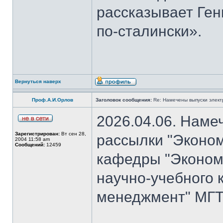
рассказывает Ген
по-сталински».
Вернуться наверх
Проф.А.И.Орлов
Заголовок сообщения:
Re: Намечены выпуски элект
2026.04.06. Наме
Зарегистрирован:
Вт сен 28,
рассылки "Эконом
2004 11:58 am
Сообщений:
12459
кафедры "Экономи
научно-учебного 
менеджмент" МГТУ