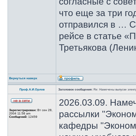
согласные с совет
что еще за три го
отправился в … С
рейсе в статье «
Третьякова (Лени
Вернуться наверх
Проф.А.И.Орлов
Заголовок сообщения:
Re: Намечены выпуски элект
2026.03.09. Наме
Зарегистрирован:
Вт сен 28,
рассылки "Эконом
2004 11:58 am
Сообщений:
12459
кафедры "Экономи