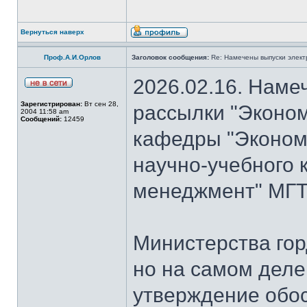
Вернуться наверх
Проф.А.И.Орлов
Заголовок сообщения:
Re: Намечены выпуски элект
2026.02.16. Наме
Зарегистрирован:
Вт сен 28,
рассылки "Эконом
2004 11:58 am
Сообщений:
12459
кафедры "Экономи
научно-учебного 
менеджмент" МГТУ
Министерства гор
но на самом деле
утверждение обо