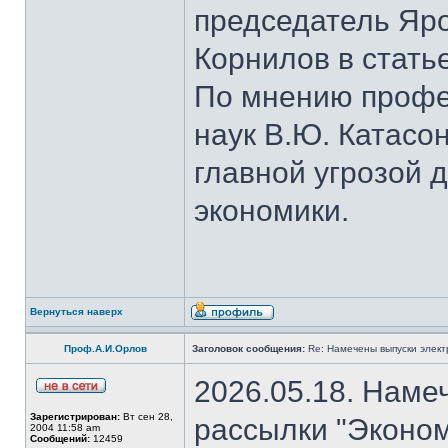
председатель Яро
Корнилов в стать
По мнению профе
наук В.Ю. Катасо
главной угрозой 
экономики.
Вернуться наверх
Проф.А.И.Орлов
Заголовок сообщения:
Re: Намечены выпуски элект
2026.05.18. Наме
Зарегистрирован:
Вт сен 28,
рассылки "Эконом
2004 11:58 am
Сообщений:
12459