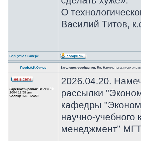
сделать хуже».
О технологическ
Василий Титов, к.
Вернуться наверх
Проф.А.И.Орлов
Заголовок сообщения:
Re: Намечены выпуски элект
2026.04.20. Наме
Зарегистрирован:
Вт сен 28,
рассылки "Эконом
2004 11:58 am
Сообщений:
12459
кафедры "Экономи
научно-учебного 
менеджмент" МГТУ