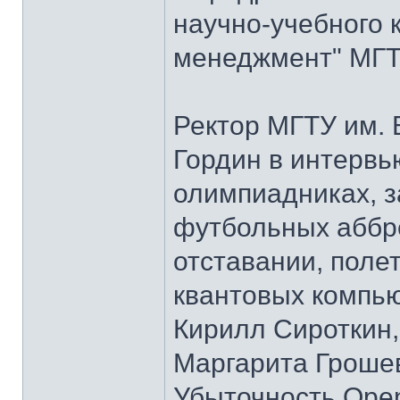
научно-учебного 
менеджмент" МГТУ
Ректор МГТУ им.
Гордин в интервь
олимпиадниках, з
футбольных аббре
отставании, полет
квантовых компью
Кирилл Сироткин
Маргарита Гроше
Убыточность Open