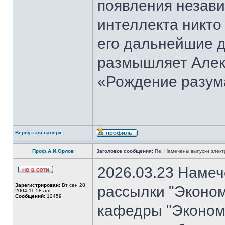
появления незави
интеллекта никто
его дальнейшие д
размышляет Алекс
«Рождение разум
Вернуться наверх
Проф.А.И.Орлов
Заголовок сообщения:
Re: Намечены выпуски элект
2026.03.23 Намеч
Зарегистрирован:
Вт сен 28,
рассылки "Эконом
2004 11:58 am
Сообщений:
12459
кафедры "Экономи