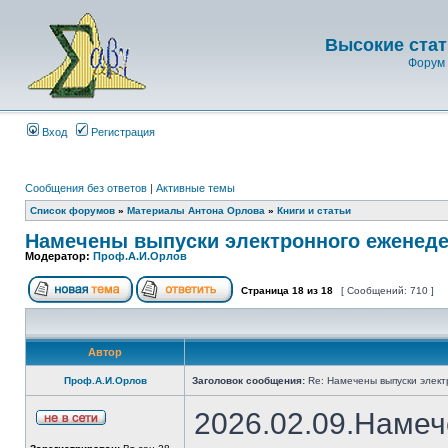
Высокие стат
Форум 
Вход
Регистрация
Сообщения без ответов
|
Активные темы
Список форумов
»
Материалы Антона Орлова
»
Книги и статьи
Намечены выпуски электронного еженеде
Модератор:
Проф.А.И.Орлов
Страница
18
из
18
[ Сообщений: 710 ]
Автор
Проф.А.И.Орлов
Заголовок сообщения:
Re: Намечены выпуски элект
2026.02.09.Намеч