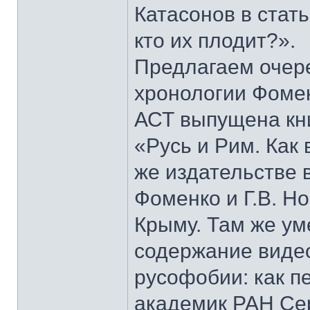
Катасонов в стат
кто их плодит?».
Предлагаем очер
хронологии Фомен
АСТ выпущена кни
«Русь и Рим. Как 
же издательстве 
Фоменко и Г.В. Н
Крыму. Там же у
содержание виде
русофобии: как п
академик РАН Сер