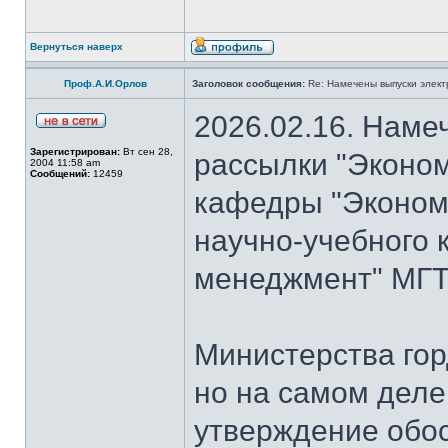
Вернуться наверх
Проф.А.И.Орлов
Заголовок сообщения:
Re: Намечены выпуски элект
2026.02.16. Наме
Зарегистрирован:
Вт сен 28,
рассылки "Эконом
2004 11:58 am
Сообщений:
12459
кафедры "Экономи
научно-учебного 
менеджмент" МГТУ
Министерства гор
но на самом деле
утверждение обо