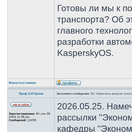
Готовы ли мы к п
транспорта? Об э
главного техноло
разработки авто
KasperskyOS.
Вернуться наверх
Проф.А.И.Орлов
Заголовок сообщения:
Re: Намечены выпуски элект
2026.05.25. Наме
Зарегистрирован:
Вт сен 28,
рассылки "Эконом
2004 11:58 am
Сообщений:
12459
кафедры "Экономи