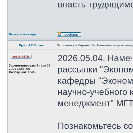
власть трудящимся
Вернуться наверх
Проф.А.И.Орлов
Заголовок сообщения:
Re: Намечены выпуски элект
2026.05.04. Наме
Зарегистрирован:
Вт сен 28,
рассылки "Эконом
2004 11:58 am
Сообщений:
12459
кафедры "Экономи
научно-учебного 
менеджмент" МГТУ
Познакомьтесь со