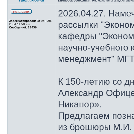
Проф.А.И.Орлов
Заголовок сообщения:
Re: Намечены выпуски элект
2026.04.27. Наме
Зарегистрирован:
Вт сен 28,
рассылки "Эконом
2004 11:58 am
Сообщений:
12459
кафедры "Экономи
научно-учебного 
менеджмент" МГТУ
К 150-летию со д
Александр Офице
Никанор».
Предлагаем позн
из брошюры М.И.