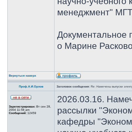
научно-учебного 
менеджмент" МГТУ
Документальное 
о Марине Расков
Вернуться наверх
Проф.А.И.Орлов
Заголовок сообщения:
Re: Намечены выпуски элект
2026.03.16. Наме
Зарегистрирован:
Вт сен 28,
рассылки "Эконом
2004 11:58 am
Сообщений:
12459
кафедры "Экономи