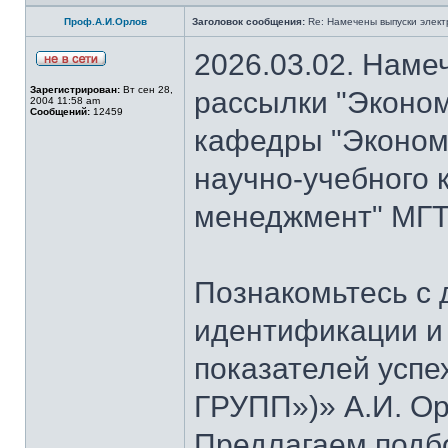
Проф.А.И.Орлов
Заголовок сообщения:
Re: Намечены выпуски элект
2026.03.02. Наме
Зарегистрирован:
Вт сен 28,
рассылки "Эконом
2004 11:58 am
Сообщений:
12459
кафедры "Экономи
научно-учебного 
менеджмент" МГТУ
Познакомьтесь с
идентификации и
показателей успе
ГРУПП»)» А.И. Ор
Предлагаем подб