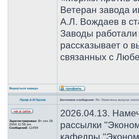
Ветеран завода и
А.Л. Вождаев в с
Заводы работали
рассказывает о 
связанных с Люб
Вернуться наверх
Проф.А.И.Орлов
Заголовок сообщения:
Re: Намечены выпуски элект
2026.04.13. Наме
Зарегистрирован:
Вт сен 28,
рассылки "Эконом
2004 11:58 am
Сообщений:
12459
кафедры "Экономи