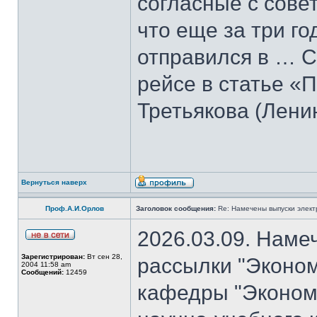
согласные с совет
что еще за три го
отправился в … С
рейсе в статье «
Третьякова (Лени
Вернуться наверх
Проф.А.И.Орлов
Заголовок сообщения:
Re: Намечены выпуски элект
2026.03.09. Наме
Зарегистрирован:
Вт сен 28,
рассылки "Эконом
2004 11:58 am
Сообщений:
12459
кафедры "Экономи