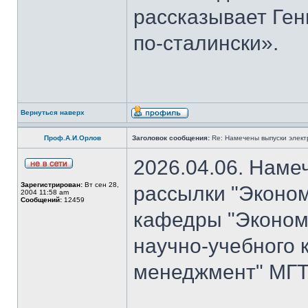
рассказывает Ген
по-сталински».
Вернуться наверх
Проф.А.И.Орлов
Заголовок сообщения:
Re: Намечены выпуски элект
2026.04.06. Наме
Зарегистрирован:
Вт сен 28,
рассылки "Эконом
2004 11:58 am
Сообщений:
12459
кафедры "Экономи
научно-учебного 
менеджмент" МГТУ