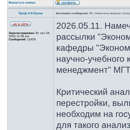
Вернуться наверх
Проф.А.И.Орлов
Заголовок сообщения:
Re: Намечены выпуски элект
2026.05.11. Наме
Зарегистрирован:
Вт сен 28,
рассылки "Эконом
2004 11:58 am
Сообщений:
12459
кафедры "Экономи
научно-учебного 
менеджмент" МГТУ
Критический анал
перестройки, выл
необходим на гос
для такого анализ