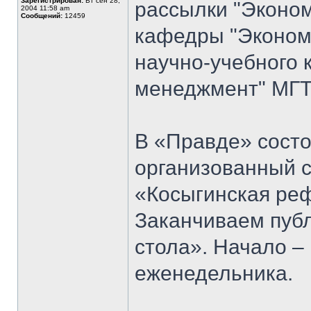
Зарегистрирован:
Вт сен 28,
рассылки "Эконом
2004 11:58 am
Сообщений:
12459
кафедры "Экономи
научно-учебного 
менеджмент" МГТУ
В «Правде» состо
организованный 
«Косыгинская реф
Заканчиваем публ
стола». Начало 
еженедельника.