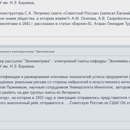
 им. Н.Э. Баумана.
 конструктора С.А. Петренко газете «Советской России» (записал Евгени
е знаем общества, в котором живём?» А.М. Осипова, А.В. Скоробогатьк
олётами в 1941 г. рассказано в статье «Берлин-41. Атака» Геннадия Ту
ронного еженедельника "Эконометрик
мер рассылки "Эконометрика" - электронной газеты кафедры "Экономика 
 им. Н.Э. Баумана.
тификации и ранжирования ключевых показателей успеха предприятия (
щённых реальным рискам со стороны нейросетей и искусственного интел
лом Пшинником, научным сотрудником Университета Иннополис, автором 
разбить на две группы» взяты из Интернета.
од», на котором в 1922 году в эмиграцию отправились представители т
 этого аналогичный рейс отправился в … Советскую Россию из США! Об э