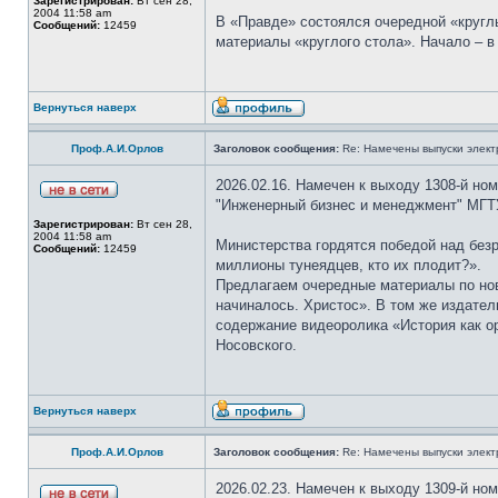
Зарегистрирован:
Вт сен 28,
2004 11:58 am
В «Правде» состоялся очередной «кругл
Сообщений:
12459
материалы «круглого стола». Начало – 
Вернуться наверх
Проф.А.И.Орлов
Заголовок сообщения:
Re: Намечены выпуски элект
2026.02.16. Намечен к выходу 1308-й но
"Инженерный бизнес и менеджмент" МГТУ
Зарегистрирован:
Вт сен 28,
2004 11:58 am
Министерства гордятся победой над безр
Сообщений:
12459
миллионы тунеядцев, кто их плодит?».
Предлагаем очередные материалы по ново
начиналось. Христос». В том же издател
содержание видеоролика «История как о
Носовского.
Вернуться наверх
Проф.А.И.Орлов
Заголовок сообщения:
Re: Намечены выпуски элект
2026.02.23. Намечен к выходу 1309-й но