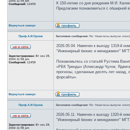
2004 11:58 am
К 150-летию со дня рождения М.И. Кали
Сообщений:
12459
Предлагаем познакомиться с обширной в
Вернуться наверх
Проф.А.И.Орлов
Заголовок сообщения:
Re: Намечены выпуски элект
2026.05.04. Намечен к выходу 1319-й но
"Инженерный бизнес и менеджмент" МГТУ
Зарегистрирован:
Вт сен 28,
2004 11:58 am
Познакомьтесь со статьёй Рустема Вахит
Сообщений:
12459
«РБК Тренды» (Александр Чулок, Ядвига
прогнозы, сделанные десять лет назад, 
форсайты».
Вернуться наверх
Проф.А.И.Орлов
Заголовок сообщения:
Re: Намечены выпуски элект
2026.05.11. Намечен к выходу 1320-й но
"Инженерный бизнес и менеджмент" МГТУ
Зарегистрирован:
Вт сен 28,
2004 11:58 am