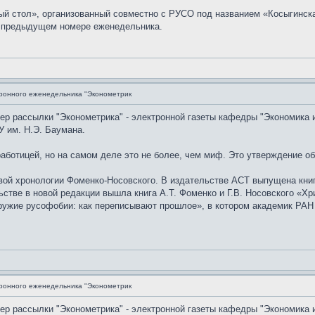
ый стол», организованный совместно с РУСО под названием «Косыгинск
в предыдущем номере еженедельника.
ронного еженедельника "Эконометрик
мер рассылки "Эконометрика" - электронной газеты кафедры "Экономика 
 им. Н.Э. Баумана.
аботицей, но на самом деле это не более, чем миф. Это утверждение о
й хронологии Фоменко-Носовского. В издательстве АСТ выпущена книга 
ьстве в новой редакции вышла книга А.Т. Фоменко и Г.В. Носовского «
ружие русофобии: как переписывают прошлое», в котором академик РАН
ронного еженедельника "Эконометрик
мер рассылки "Эконометрика" - электронной газеты кафедры "Экономика 