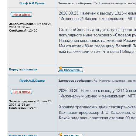
Проф.А.И.Орлов
Заголовок сообщения:
Re: Намечены выпуски элект
2026.03.23 Намечен к выходу 1313-й ном
"Инженерный бизнес и менеджмент" МГТУ
Зарегистрирован:
Вт сен 28,
2004 11:58 am
Статья «Словарь для диктатуры Пролета
Сообщений:
12459
популярного ныне толкового «Словаря р
Нападения косолапых на жителей России
Мы отметили 80-ю годовщину Великой Поб
нам напоминали о том, что цена Победы
Вернуться наверх
Проф.А.И.Орлов
Заголовок сообщения:
Re: Намечены выпуски элект
2026.03.30. Намечен к выходу 1314-й но
"Инженерный бизнес и менеджмент" МГТУ
Зарегистрирован:
Вт сен 28,
2004 11:58 am
Хронику трагических дней сентября–октя
Сообщений:
12459
Как пишет профессор В.Ю. Катасонов, Ст
Какой виделась советская столица 90 ле
Вернуться наверх