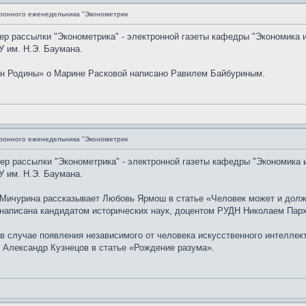
ронного еженедельника "Эконометрик
мер рассылки "Эконометрика" - электронной газеты кафедры "Экономика 
 им. Н.Э. Баумана.
н Родины» о Марине Расковой написано Равилем Байбуриным.
ронного еженедельника "Эконометрик
мер рассылки "Эконометрика" - электронной газеты кафедры "Экономика 
 им. Н.Э. Баумана.
Мичурина рассказывает Любовь Ярмош в статье «Человек может и долж
 написана кандидатом исторических наук, доцентом РУДН Николаем Пархи
в случае появления независимого от человека искусственного интеллек
 Александр Кузнецов в статье «Рождение разума».