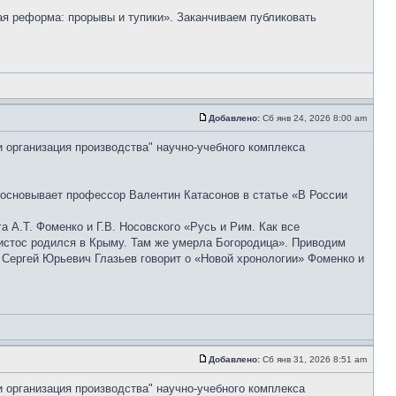
ая реформа: прорывы и тупики». Заканчиваем публиковать
Добавлено:
Сб янв 24, 2026 8:00 am
и организация производства" научно-учебного комплекса
босновывает профессор Валентин Катасонов в статье «В России
А.Т. Фоменко и Г.В. Носовского «Русь и Рим. Как все
Христос родился в Крыму. Там же умерла Богородица». Приводим
 Сергей Юрьевич Глазьев говорит о «Новой хронологии» Фоменко и
Добавлено:
Сб янв 31, 2026 8:51 am
и организация производства" научно-учебного комплекса