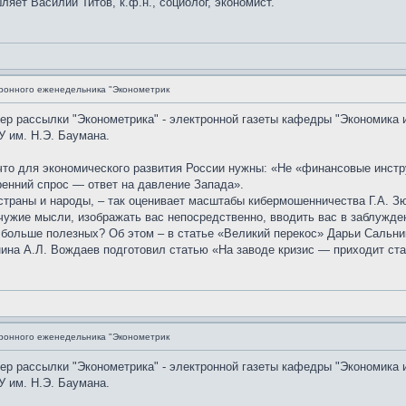
яет Василий Титов, к.ф.н., социолог, экономист.
ронного еженедельника "Эконометрик
мер рассылки "Эконометрика" - электронной газеты кафедры "Экономика 
 им. Н.Э. Баумана.
что для экономического развития России нужны: «Не «финансовые инстр
енний спрос — ответ на давление Запада».
траны и народы, – так оценивает масштабы кибермошенничества Г.А. Зюг
 чужие мысли, изображать вас непосредственно, вводить вас в заблужд
больше полезных? Об этом – в статье «Великий перекос» Дарьи Сальни
ина А.Л. Вождаев подготовил статью «На заводе кризис — приходит ста
ронного еженедельника "Эконометрик
мер рассылки "Эконометрика" - электронной газеты кафедры "Экономика 
 им. Н.Э. Баумана.