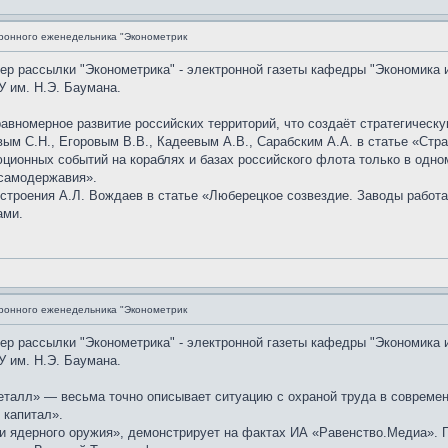
ронного еженедельника "Эконометрик
мер рассылки "Эконометрика" - электронной газеты кафедры "Экономика 
 им. Н.Э. Баумана.
авномерное развитие российских территорий, что создаёт стратегическ
м С.Н., Егоровым В.В., Кадеевым А.В., Сарабским А.А. в статье «Стра
ционных событий на кораблях и базах российского флота только в одном
 самодержавия».
остроения А.Л. Вождаев в статье «Люберецкое созвездие. Заводы рабо
ами.
ронного еженедельника "Эконометрик
мер рассылки "Эконометрика" - электронной газеты кафедры "Экономика 
 им. Н.Э. Баумана.
еталл» — весьма точно описывает ситуацию с охраной труда в современ
 капитал».
и ядерного оружия», демонстрирует на фактах ИА «Равенство.Медиа». 