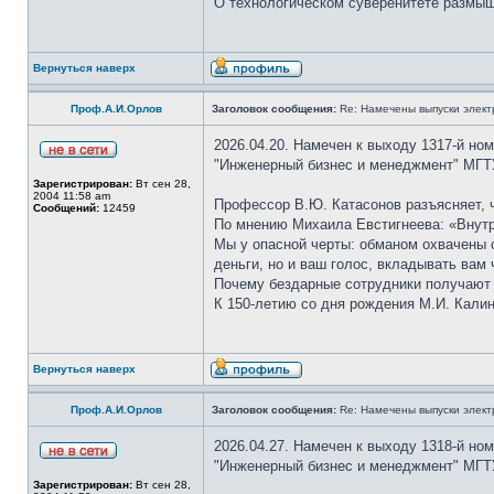
О технологическом суверенитете размышл
Вернуться наверх
Проф.А.И.Орлов
Заголовок сообщения:
Re: Намечены выпуски элект
2026.04.20. Намечен к выходу 1317-й но
"Инженерный бизнес и менеджмент" МГТУ
Зарегистрирован:
Вт сен 28,
2004 11:58 am
Профессор В.Ю. Катасонов разъясняет, 
Сообщений:
12459
По мнению Михаила Евстигнеева: «Внутр
Мы у опасной черты: обманом охвачены с
деньги, но и ваш голос, вкладывать вам
Почему бездарные сотрудники получают 
К 150-летию со дня рождения М.И. Калин
Вернуться наверх
Проф.А.И.Орлов
Заголовок сообщения:
Re: Намечены выпуски элект
2026.04.27. Намечен к выходу 1318-й но
"Инженерный бизнес и менеджмент" МГТУ
Зарегистрирован:
Вт сен 28,