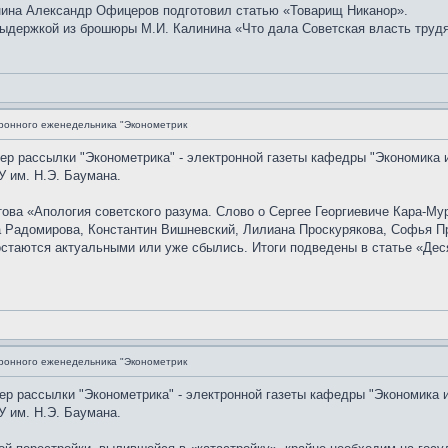
нина Александр Офицеров подготовил статью «Товарищ Никанор».
ыдержкой из брошюры М.И. Калинина «Что дала Советская власть трудящ
ронного еженедельника "Эконометрик
мер рассылки "Эконометрика" - электронной газеты кафедры "Экономика 
 им. Н.Э. Баумана.
ова «Апология советского разума. Слово о Сергее Георгиевиче Кара-Му
 Радомирова, Константин Вишневский, Лилиана Проскурякова, Софья Пр
остаются актуальными или уже сбылись. Итоги подведены в статье «Дес
ронного еженедельника "Эконометрик
мер рассылки "Эконометрика" - электронной газеты кафедры "Экономика 
 им. Н.Э. Баумана.