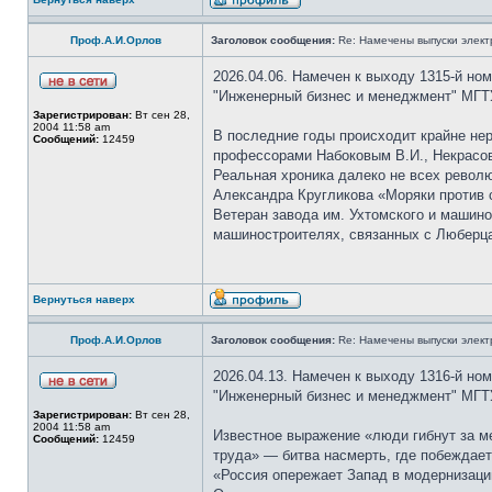
Проф.А.И.Орлов
Заголовок сообщения:
Re: Намечены выпуски элект
2026.04.06. Намечен к выходу 1315-й но
"Инженерный бизнес и менеджмент" МГТУ
Зарегистрирован:
Вт сен 28,
2004 11:58 am
В последние годы происходит крайне нер
Сообщений:
12459
профессорами Набоковым В.И., Некрасовы
Реальная хроника далеко не всех револю
Александра Кругликова «Моряки против
Ветеран завода им. Ухтомского и машин
машиностроителях, связанных с Люберц
Вернуться наверх
Проф.А.И.Орлов
Заголовок сообщения:
Re: Намечены выпуски элект
2026.04.13. Намечен к выходу 1316-й но
"Инженерный бизнес и менеджмент" МГТУ
Зарегистрирован:
Вт сен 28,
2004 11:58 am
Известное выражение «люди гибнут за м
Сообщений:
12459
труда» — битва насмерть, где побеждает
«Россия опережает Запад в модернизаци