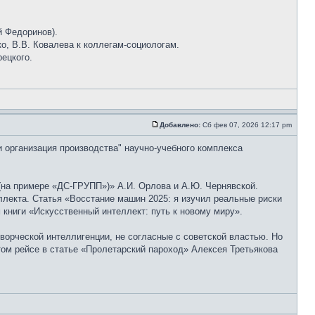
й Федоринов).
о, В.В. Ковалева к коллегам-социологам.
рецкого.
Добавлено:
Сб фев 07, 2026 12:17 pm
и организация производства" научно-учебного комплекса
на примере «ДС-ГРУПП»)» А.И. Орлова и А.Ю. Чернявской.
лекта. Статья «Восстание машин 2025: я изучил реальные риски
книги «Искусственный интеллект: путь к новому миру».
ворческой интеллигенции, не согласные с советской властью. Но
том рейсе в статье «Пролетарский пароход» Алексея Третьякова