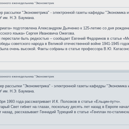
ронного еженедельника "Эконометрик
ер рассылки "Эконометрика" - электронной газеты кафедры "Экономика и
 им. Н.Э. Баумана.
риата» подготовлена Александром Дьяченко к 125-летию со дня рожден
усского языка» Сергея Ивановича Ожегова.
 перестали быть редкостью – сообщает Евгений Федоринов в статье «М
еды советского народа в Великой отечественной войне 1941-1945 годов
 была очень высокой. Факты собраны в статье профессора В.Ю. Катасон
ронного еженедельника "Эконометрик
мер рассылки "Эконометрика" - электронной газеты кафедры "Экономика 
 им. Н.Э. Баумана.
бря 1993 года рассматривает И.К. Полозков в статье «Ельцин-путч».
арый Свет гибнет на глазах, поскольку десять лет назад в Европе нача
т назад, рассказывает Геннадий Турецкий в статье «Генплан по-сталинск