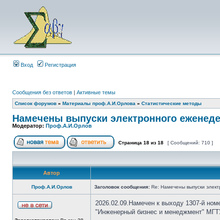
Вход
Регистрация
Сообщения без ответов
|
Активные темы
Список форумов
»
Материалы проф.А.И.Орлова
»
Статистические методы
Намечены выпуски электронного еженеде
Модератор:
Проф.А.И.Орлов
Страница
18
из
18
[ Сообщений: 710 ]
Автор
Проф.А.И.Орлов
Заголовок сообщения:
Re: Намечены выпуски элект
2026.02.09.Намечен к выходу 1307-й ном
"Инженерный бизнес и менеджмент" МГТУ