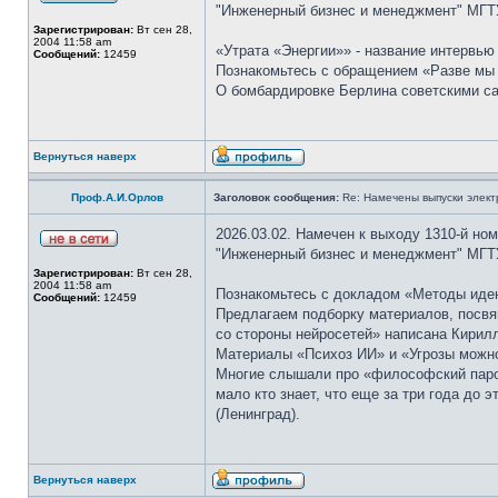
"Инженерный бизнес и менеджмент" МГТУ
Зарегистрирован:
Вт сен 28,
2004 11:58 am
«Утрата «Энергии»» - название интервью
Сообщений:
12459
Познакомьтесь с обращением «Разве мы н
О бомбардировке Берлина советскими сам
Вернуться наверх
Проф.А.И.Орлов
Заголовок сообщения:
Re: Намечены выпуски элект
2026.03.02. Намечен к выходу 1310-й но
"Инженерный бизнес и менеджмент" МГТУ
Зарегистрирован:
Вт сен 28,
2004 11:58 am
Познакомьтесь с докладом «Методы иден
Сообщений:
12459
Предлагаем подборку материалов, посвя
со стороны нейросетей» написана Кирил
Материалы «Психоз ИИ» и «Угрозы можно 
Многие слышали про «философский парох
мало кто знает, что еще за три года до
(Ленинград).
Вернуться наверх