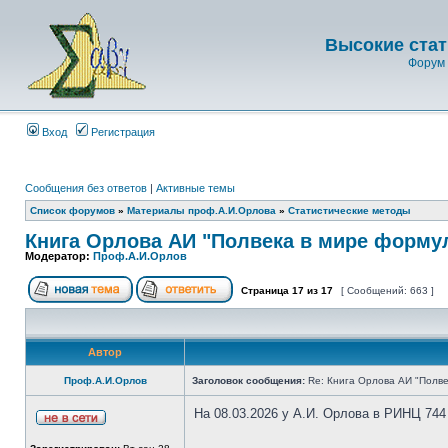
Высокие стат
Форум 
Вход
Регистрация
Сообщения без ответов
|
Активные темы
Список форумов
»
Материалы проф.А.И.Орлова
»
Статистические методы
Книга Орлова АИ "Полвека в мире форму
Модератор:
Проф.А.И.Орлов
Страница
17
из
17
[ Сообщений: 663 ]
Автор
Проф.А.И.Орлов
Заголовок сообщения:
Re: Книга Орлова АИ "Полве
На 08.03.2026 у А.И. Орлова в РИНЦ 744