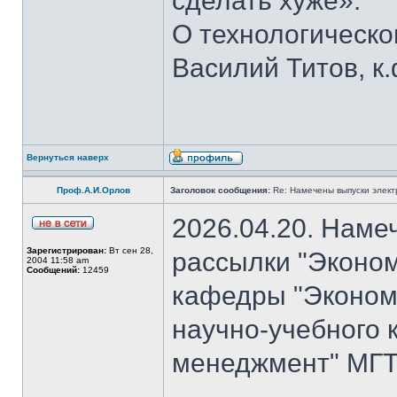
сделать хуже».
О технологическ
Василий Титов, к.
Вернуться наверх
Проф.А.И.Орлов
Заголовок сообщения:
Re: Намечены выпуски элект
2026.04.20. Наме
Зарегистрирован:
Вт сен 28,
рассылки "Эконом
2004 11:58 am
Сообщений:
12459
кафедры "Экономи
научно-учебного 
менеджмент" МГТУ