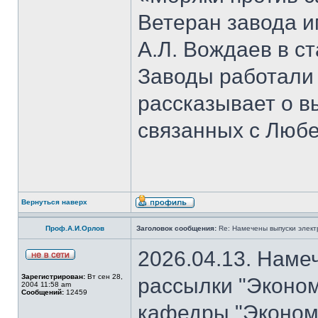
Ветеран завода и
А.Л. Вождаев в с
Заводы работали
рассказывает о 
связанных с Люб
Вернуться наверх
Проф.А.И.Орлов
Заголовок сообщения:
Re: Намечены выпуски элект
2026.04.13. Наме
Зарегистрирован:
Вт сен 28,
рассылки "Эконом
2004 11:58 am
Сообщений:
12459
кафедры "Экономи