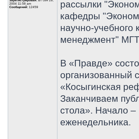
Зарегистрирован:
Вт сен 28,
рассылки "Эконом
2004 11:58 am
Сообщений:
12459
кафедры "Экономи
научно-учебного 
менеджмент" МГТУ
В «Правде» состо
организованный 
«Косыгинская реф
Заканчиваем публ
стола». Начало 
еженедельника.