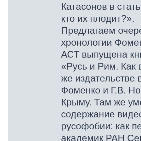
Катасонов в стат
кто их плодит?».
Предлагаем очер
хронологии Фомен
АСТ выпущена кни
«Русь и Рим. Как 
же издательстве 
Фоменко и Г.В. Н
Крыму. Там же у
содержание виде
русофобии: как п
академик РАН Сер