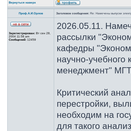
Вернуться наверх
Проф.А.И.Орлов
Заголовок сообщения:
Re: Намечены выпуски элект
2026.05.11. Наме
Зарегистрирован:
Вт сен 28,
рассылки "Эконом
2004 11:58 am
Сообщений:
12459
кафедры "Экономи
научно-учебного 
менеджмент" МГТУ
Критический анал
перестройки, выл
необходим на гос
для такого анализ