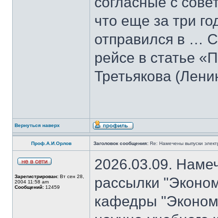
согласные с совет
что еще за три го
отправился в … С
рейсе в статье «
Третьякова (Лени
Вернуться наверх
Проф.А.И.Орлов
Заголовок сообщения:
Re: Намечены выпуски элект
2026.03.09. Наме
Зарегистрирован:
Вт сен 28,
рассылки "Эконом
2004 11:58 am
Сообщений:
12459
кафедры "Экономи