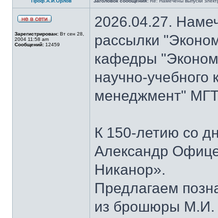
Проф.А.И.Орлов
Заголовок сообщения:
Re: Намечены выпуски элект
2026.04.27. Наме
Зарегистрирован:
Вт сен 28,
рассылки "Эконом
2004 11:58 am
Сообщений:
12459
кафедры "Экономи
научно-учебного 
менеджмент" МГТУ
К 150-летию со д
Александр Офице
Никанор».
Предлагаем позн
из брошюры М.И.