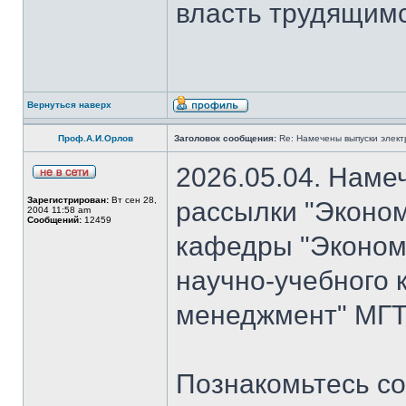
власть трудящимся
Вернуться наверх
Проф.А.И.Орлов
Заголовок сообщения:
Re: Намечены выпуски элект
2026.05.04. Наме
Зарегистрирован:
Вт сен 28,
рассылки "Эконом
2004 11:58 am
Сообщений:
12459
кафедры "Экономи
научно-учебного 
менеджмент" МГТУ
Познакомьтесь со