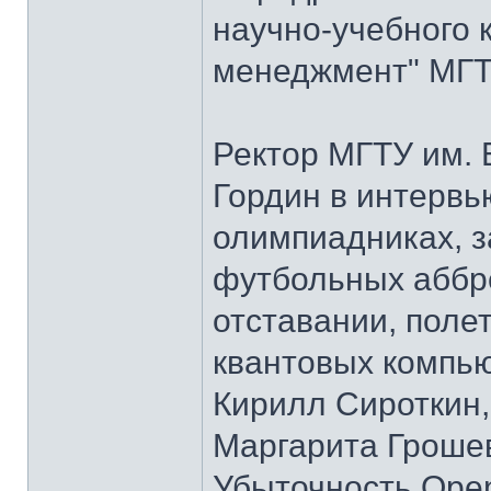
научно-учебного 
менеджмент" МГТУ
Ректор МГТУ им.
Гордин в интервь
олимпиадниках, з
футбольных аббре
отставании, полет
квантовых компью
Кирилл Сироткин
Маргарита Гроше
Убыточность Open