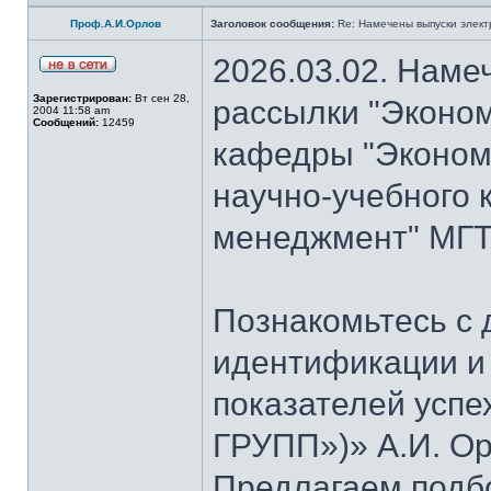
Проф.А.И.Орлов
Заголовок сообщения:
Re: Намечены выпуски элект
2026.03.02. Наме
Зарегистрирован:
Вт сен 28,
рассылки "Эконом
2004 11:58 am
Сообщений:
12459
кафедры "Экономи
научно-учебного 
менеджмент" МГТУ
Познакомьтесь с
идентификации и
показателей успе
ГРУПП»)» А.И. Ор
Предлагаем подб