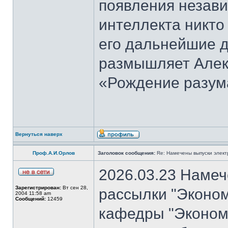
появления незави
интеллекта никто
его дальнейшие д
размышляет Алекс
«Рождение разум
Вернуться наверх
Проф.А.И.Орлов
Заголовок сообщения:
Re: Намечены выпуски элект
2026.03.23 Намеч
Зарегистрирован:
Вт сен 28,
рассылки "Эконом
2004 11:58 am
Сообщений:
12459
кафедры "Экономи