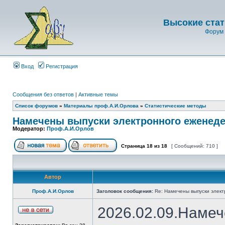
Высокие стат
Форум 
Вход
Регистрация
Сообщения без ответов
|
Активные темы
Список форумов
»
Материалы проф.А.И.Орлова
»
Статистические методы
Намечены выпуски электронного еженеде
Модератор:
Проф.А.И.Орлов
Страница
18
из
18
[ Сообщений: 710 ]
Автор
Проф.А.И.Орлов
Заголовок сообщения:
Re: Намечены выпуски элект
2026.02.09.Намеч