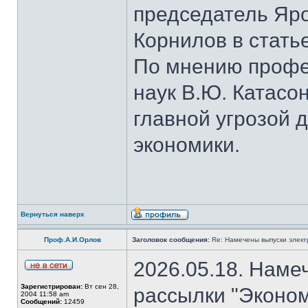
председатель Яро
Корнилов в стать
По мнению профе
наук В.Ю. Катасо
главной угрозой 
экономики.
Вернуться наверх
Проф.А.И.Орлов
Заголовок сообщения:
Re: Намечены выпуски элект
2026.05.18. Наме
Зарегистрирован:
Вт сен 28,
рассылки "Эконом
2004 11:58 am
Сообщений:
12459