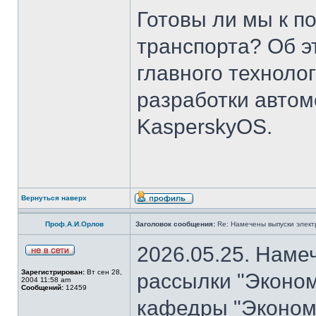
Готовы ли мы к п
транспорта? Об э
главного техноло
разработки авто
KasperskyOS.
Вернуться наверх
Проф.А.И.Орлов
Заголовок сообщения:
Re: Намечены выпуски элект
2026.05.25. Наме
Зарегистрирован:
Вт сен 28,
рассылки "Эконом
2004 11:58 am
Сообщений:
12459
кафедры "Экономи