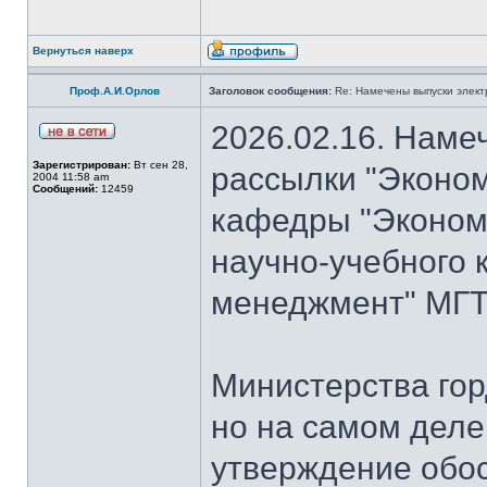
Вернуться наверх
Проф.А.И.Орлов
Заголовок сообщения:
Re: Намечены выпуски элект
2026.02.16. Наме
Зарегистрирован:
Вт сен 28,
рассылки "Эконом
2004 11:58 am
Сообщений:
12459
кафедры "Экономи
научно-учебного 
менеджмент" МГТУ
Министерства гор
но на самом деле
утверждение обо