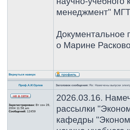
научно-учебного 
менеджмент" МГТУ
Документальное 
о Марине Расков
Вернуться наверх
Проф.А.И.Орлов
Заголовок сообщения:
Re: Намечены выпуски элект
2026.03.16. Наме
Зарегистрирован:
Вт сен 28,
рассылки "Эконом
2004 11:58 am
Сообщений:
12459
кафедры "Экономи