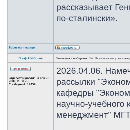
рассказывает Ген
по-сталински».
Вернуться наверх
Проф.А.И.Орлов
Заголовок сообщения:
Re: Намечены выпуски элект
2026.04.06. Наме
Зарегистрирован:
Вт сен 28,
рассылки "Эконом
2004 11:58 am
Сообщений:
12459
кафедры "Экономи
научно-учебного 
менеджмент" МГТУ