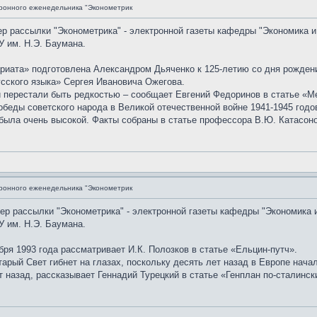
ронного еженедельника "Эконометрик
ер рассылки "Эконометрика" - электронной газеты кафедры "Экономика и
 им. Н.Э. Баумана.
риата» подготовлена Александром Дьяченко к 125-летию со дня рожден
усского языка» Сергея Ивановича Ожегова.
 перестали быть редкостью – сообщает Евгений Федоринов в статье «М
еды советского народа в Великой отечественной войне 1941-1945 годов
 была очень высокой. Факты собраны в статье профессора В.Ю. Катасон
ронного еженедельника "Эконометрик
мер рассылки "Эконометрика" - электронной газеты кафедры "Экономика 
 им. Н.Э. Баумана.
бря 1993 года рассматривает И.К. Полозков в статье «Ельцин-путч».
арый Свет гибнет на глазах, поскольку десять лет назад в Европе нача
т назад, рассказывает Геннадий Турецкий в статье «Генплан по-сталинск