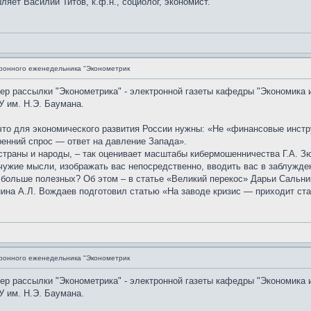
яет Василий Титов, к.ф.н., социолог, экономист.
ронного еженедельника "Эконометрик
мер рассылки "Эконометрика" - электронной газеты кафедры "Экономика 
 им. Н.Э. Баумана.
что для экономического развития России нужны: «Не «финансовые инстр
енний спрос — ответ на давление Запада».
траны и народы, – так оценивает масштабы кибермошенничества Г.А. Зюг
 чужие мысли, изображать вас непосредственно, вводить вас в заблужд
больше полезных? Об этом – в статье «Великий перекос» Дарьи Сальни
ина А.Л. Вождаев подготовил статью «На заводе кризис — приходит ста
ронного еженедельника "Эконометрик
мер рассылки "Эконометрика" - электронной газеты кафедры "Экономика 
 им. Н.Э. Баумана.