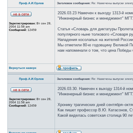
Проф.А.И.Орлов
Заголовок сообщения:
Re: Намечены выпуски элект
2026.03.23 Намечен к выходу 1313-й ном
"Инженерный бизнес и менеджмент" МГТУ
Зарегистрирован:
Вт сен 28,
2004 11:58 am
Статья «Словарь для диктатуры Пролета
Сообщений:
12459
популярного ныне толкового «Словаря р
Нападения косолапых на жителей России
Мы отметили 80-ю годовщину Великой Поб
нам напоминали о том, что цена Победы
Вернуться наверх
Проф.А.И.Орлов
Заголовок сообщения:
Re: Намечены выпуски элект
2026.03.30. Намечен к выходу 1314-й но
"Инженерный бизнес и менеджмент" МГТУ
Зарегистрирован:
Вт сен 28,
2004 11:58 am
Хронику трагических дней сентября–октя
Сообщений:
12459
Как пишет профессор В.Ю. Катасонов, Ст
Какой виделась советская столица 90 ле
Вернуться наверх