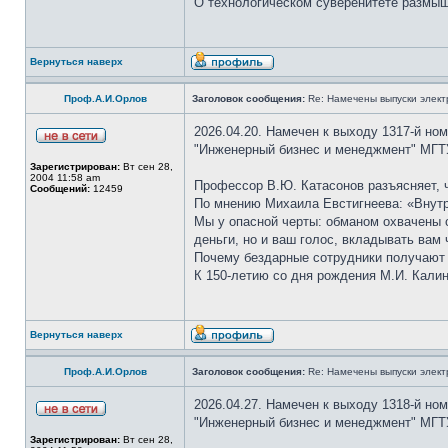
О технологическом суверенитете размышл
Вернуться наверх
Проф.А.И.Орлов
Заголовок сообщения:
Re: Намечены выпуски элект
2026.04.20. Намечен к выходу 1317-й но
"Инженерный бизнес и менеджмент" МГТУ
Зарегистрирован:
Вт сен 28,
2004 11:58 am
Профессор В.Ю. Катасонов разъясняет, 
Сообщений:
12459
По мнению Михаила Евстигнеева: «Внутр
Мы у опасной черты: обманом охвачены с
деньги, но и ваш голос, вкладывать вам
Почему бездарные сотрудники получают 
К 150-летию со дня рождения М.И. Калин
Вернуться наверх
Проф.А.И.Орлов
Заголовок сообщения:
Re: Намечены выпуски элект
2026.04.27. Намечен к выходу 1318-й но
"Инженерный бизнес и менеджмент" МГТУ
Зарегистрирован:
Вт сен 28,