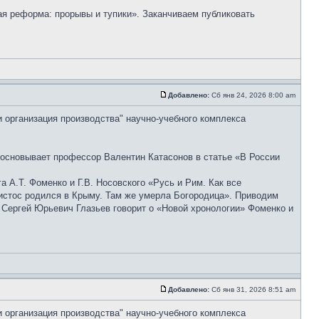
ая реформа: прорывы и тупики». Заканчиваем публиковать
Добавлено:
Сб янв 24, 2026 8:00 am
и организация производства" научно-учебного комплекса
босновывает профессор Валентин Катасонов в статье «В России
А.Т. Фоменко и Г.В. Носовского «Русь и Рим. Как все
Христос родился в Крыму. Там же умерла Богородица». Приводим
 Сергей Юрьевич Глазьев говорит о «Новой хронологии» Фоменко и
Добавлено:
Сб янв 31, 2026 8:51 am
и организация производства" научно-учебного комплекса