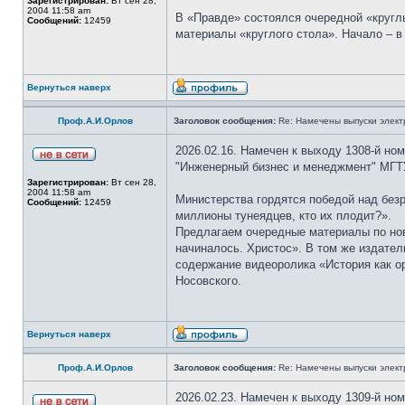
Зарегистрирован:
Вт сен 28,
2004 11:58 am
В «Правде» состоялся очередной «кругл
Сообщений:
12459
материалы «круглого стола». Начало – 
Вернуться наверх
Проф.А.И.Орлов
Заголовок сообщения:
Re: Намечены выпуски элект
2026.02.16. Намечен к выходу 1308-й но
"Инженерный бизнес и менеджмент" МГТУ
Зарегистрирован:
Вт сен 28,
2004 11:58 am
Министерства гордятся победой над безр
Сообщений:
12459
миллионы тунеядцев, кто их плодит?».
Предлагаем очередные материалы по ново
начиналось. Христос». В том же издател
содержание видеоролика «История как о
Носовского.
Вернуться наверх
Проф.А.И.Орлов
Заголовок сообщения:
Re: Намечены выпуски элект
2026.02.23. Намечен к выходу 1309-й но