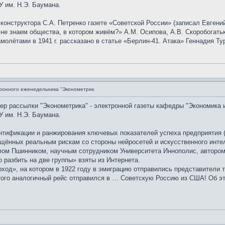
 им. Н.Э. Баумана.
 конструктора С.А. Петренко газете «Советской России» (записал Евгени
е знаем общества, в котором живём?» А.М. Осипова, А.В. Скоробогатьк
олётами в 1941 г. рассказано в статье «Берлин-41. Атака» Геннадия Ту
ронного еженедельника "Эконометрик
мер рассылки "Эконометрика" - электронной газеты кафедры "Экономика 
 им. Н.Э. Баумана.
тификации и ранжирования ключевых показателей успеха предприятия (
щённых реальным рискам со стороны нейросетей и искусственного интел
лом Пшинником, научным сотрудником Университета Иннополис, автором 
разбить на две группы» взяты из Интернета.
од», на котором в 1922 году в эмиграцию отправились представители т
 этого аналогичный рейс отправился в … Советскую Россию из США! Об э