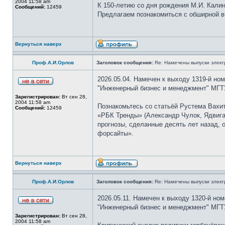
2004 11:58 am
К 150-летию со дня рождения М.И. Кали
Сообщений:
12459
Предлагаем познакомиться с обширной в
Вернуться наверх
Проф.А.И.Орлов
Заголовок сообщения:
Re: Намечены выпуски элект
2026.05.04. Намечен к выходу 1319-й но
"Инженерный бизнес и менеджмент" МГТУ
Зарегистрирован:
Вт сен 28,
2004 11:58 am
Познакомьтесь со статьёй Рустема Вахит
Сообщений:
12459
«РБК Тренды» (Александр Чулок, Ядвига
прогнозы, сделанные десять лет назад, 
форсайты».
Вернуться наверх
Проф.А.И.Орлов
Заголовок сообщения:
Re: Намечены выпуски элект
2026.05.11. Намечен к выходу 1320-й но
"Инженерный бизнес и менеджмент" МГТУ
Зарегистрирован:
Вт сен 28,
2004 11:58 am