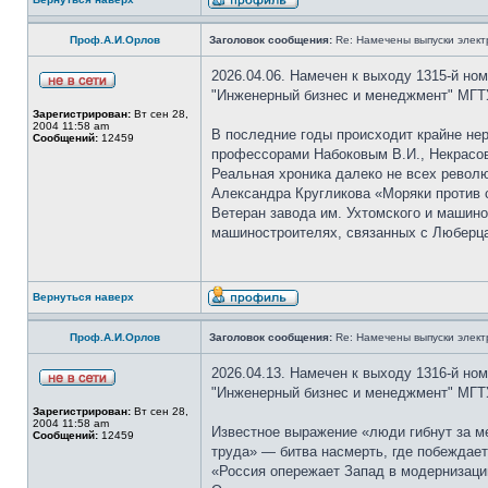
Проф.А.И.Орлов
Заголовок сообщения:
Re: Намечены выпуски элект
2026.04.06. Намечен к выходу 1315-й но
"Инженерный бизнес и менеджмент" МГТУ
Зарегистрирован:
Вт сен 28,
2004 11:58 am
В последние годы происходит крайне нер
Сообщений:
12459
профессорами Набоковым В.И., Некрасовы
Реальная хроника далеко не всех револю
Александра Кругликова «Моряки против
Ветеран завода им. Ухтомского и машин
машиностроителях, связанных с Люберц
Вернуться наверх
Проф.А.И.Орлов
Заголовок сообщения:
Re: Намечены выпуски элект
2026.04.13. Намечен к выходу 1316-й но
"Инженерный бизнес и менеджмент" МГТУ
Зарегистрирован:
Вт сен 28,
2004 11:58 am
Известное выражение «люди гибнут за м
Сообщений:
12459
труда» — битва насмерть, где побеждает
«Россия опережает Запад в модернизаци