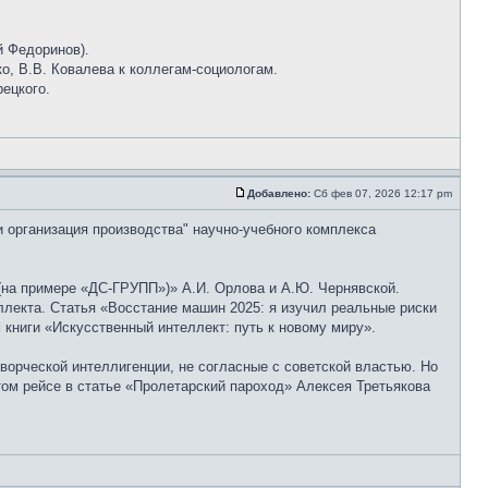
й Федоринов).
о, В.В. Ковалева к коллегам-социологам.
рецкого.
Добавлено:
Сб фев 07, 2026 12:17 pm
и организация производства" научно-учебного комплекса
на примере «ДС-ГРУПП»)» А.И. Орлова и А.Ю. Чернявской.
лекта. Статья «Восстание машин 2025: я изучил реальные риски
книги «Искусственный интеллект: путь к новому миру».
ворческой интеллигенции, не согласные с советской властью. Но
том рейсе в статье «Пролетарский пароход» Алексея Третьякова