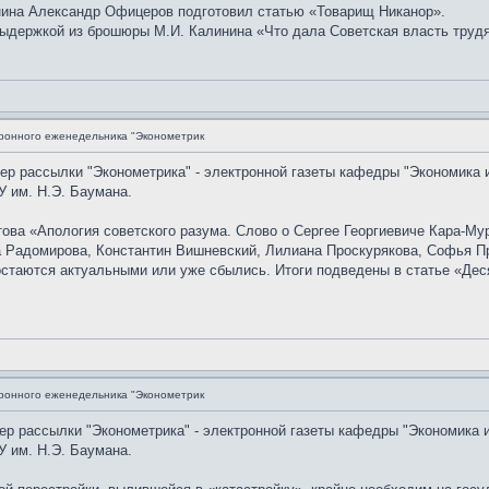
нина Александр Офицеров подготовил статью «Товарищ Никанор».
ыдержкой из брошюры М.И. Калинина «Что дала Советская власть трудящ
ронного еженедельника "Эконометрик
мер рассылки "Эконометрика" - электронной газеты кафедры "Экономика 
 им. Н.Э. Баумана.
ова «Апология советского разума. Слово о Сергее Георгиевиче Кара-Му
 Радомирова, Константин Вишневский, Лилиана Проскурякова, Софья Пр
остаются актуальными или уже сбылись. Итоги подведены в статье «Дес
ронного еженедельника "Эконометрик
мер рассылки "Эконометрика" - электронной газеты кафедры "Экономика 
 им. Н.Э. Баумана.