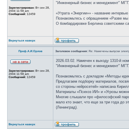
"Инженерный бизнес и менеджмент" МГТУ
Зарегистрирован:
Вт сен 28,
2004 11:58 am
«Утрата «Энергии»» - название интервью
Сообщений:
12459
Познакомьтесь с обращением «Разве мы н
О бомбардировке Берлина советскими сам
Вернуться наверх
Проф.А.И.Орлов
Заголовок сообщения:
Re: Намечены выпуски элект
2026.03.02. Намечен к выходу 1310-й но
"Инженерный бизнес и менеджмент" МГТУ
Зарегистрирован:
Вт сен 28,
2004 11:58 am
Познакомьтесь с докладом «Методы иден
Сообщений:
12459
Предлагаем подборку материалов, посвя
со стороны нейросетей» написана Кирил
Материалы «Психоз ИИ» и «Угрозы можно 
Многие слышали про «философский парох
мало кто знает, что еще за три года до
(Ленинград).
Вернуться наверх