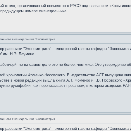
ый стол», организованный совместно с РУСО под названием «Косыгинск
в предыдущем номере еженедельника.
ронного еженедельника "Эконометрик
мер рассылки "Эконометрика" - электронной газеты кафедры "Экономика 
 им. Н.Э. Баумана.
аботицей, но на самом деле это не более, чем миф. Это утверждение о
й хронологии Фоменко-Носовского. В издательстве АСТ выпущена книга 
ьстве в новой редакции вышла книга А.Т. Фоменко и Г.В. Носовского «
ружие русофобии: как переписывают прошлое», в котором академик РАН
ронного еженедельника "Эконометрик
мер рассылки "Эконометрика" - электронной газеты кафедры "Экономика 