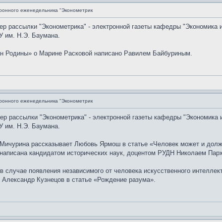
ронного еженедельника "Эконометрик
мер рассылки "Эконометрика" - электронной газеты кафедры "Экономика 
 им. Н.Э. Баумана.
н Родины» о Марине Расковой написано Равилем Байбуриным.
ронного еженедельника "Эконометрик
мер рассылки "Эконометрика" - электронной газеты кафедры "Экономика 
 им. Н.Э. Баумана.
Мичурина рассказывает Любовь Ярмош в статье «Человек может и долж
 написана кандидатом исторических наук, доцентом РУДН Николаем Пархи
в случае появления независимого от человека искусственного интеллек
 Александр Кузнецов в статье «Рождение разума».