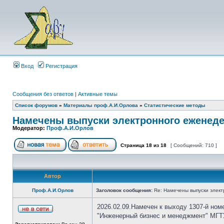
Вход
Регистрация
Сообщения без ответов
|
Активные темы
Список форумов
»
Материалы проф.А.И.Орлова
»
Статистические методы
Намечены выпуски электронного еженеде
Модератор:
Проф.А.И.Орлов
Страница
18
из
18
[ Сообщений: 710 ]
Автор
Проф.А.И.Орлов
Заголовок сообщения:
Re: Намечены выпуски элект
2026.02.09.Намечен к выходу 1307-й ном
"Инженерный бизнес и менеджмент" МГТУ