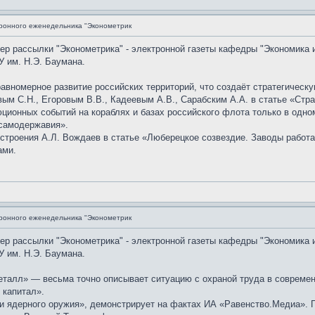
ронного еженедельника "Эконометрик
мер рассылки "Эконометрика" - электронной газеты кафедры "Экономика 
 им. Н.Э. Баумана.
авномерное развитие российских территорий, что создаёт стратегическ
м С.Н., Егоровым В.В., Кадеевым А.В., Сарабским А.А. в статье «Стра
ционных событий на кораблях и базах российского флота только в одном
 самодержавия».
остроения А.Л. Вождаев в статье «Люберецкое созвездие. Заводы рабо
ами.
ронного еженедельника "Эконометрик
мер рассылки "Эконометрика" - электронной газеты кафедры "Экономика 
 им. Н.Э. Баумана.
еталл» — весьма точно описывает ситуацию с охраной труда в современ
 капитал».
и ядерного оружия», демонстрирует на фактах ИА «Равенство.Медиа». 