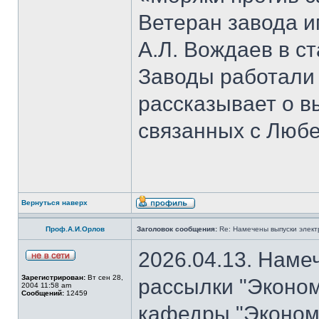
Ветеран завода и
А.Л. Вождаев в с
Заводы работали
рассказывает о 
связанных с Люб
Вернуться наверх
Проф.А.И.Орлов
Заголовок сообщения:
Re: Намечены выпуски элект
2026.04.13. Наме
Зарегистрирован:
Вт сен 28,
рассылки "Эконом
2004 11:58 am
Сообщений:
12459
кафедры "Экономи