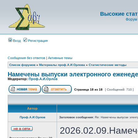
Высокие стат
Форум 
Вход
Регистрация
Сообщения без ответов
|
Активные темы
Список форумов
»
Материалы проф.А.И.Орлова
»
Статистические методы
Намечены выпуски электронного еженеде
Модератор:
Проф.А.И.Орлов
Страница
18
из
18
[ Сообщений: 710 ]
Автор
Проф.А.И.Орлов
Заголовок сообщения:
Re: Намечены выпуски элект
2026.02.09.Намеч