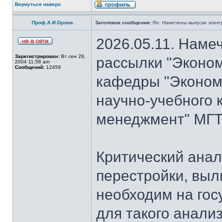
Вернуться наверх
Проф.А.И.Орлов
Заголовок сообщения:
Re: Намечены выпуски элект
2026.05.11. Наме
Зарегистрирован:
Вт сен 28,
рассылки "Эконом
2004 11:58 am
Сообщений:
12459
кафедры "Экономи
научно-учебного 
менеджмент" МГТУ
Критический анал
перестройки, выл
необходим на гос
для такого анализ