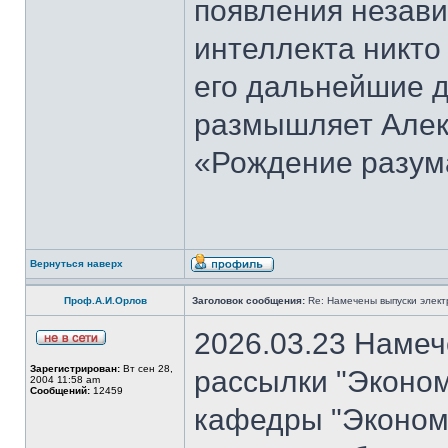
появления незави
интеллекта никто
его дальнейшие д
размышляет Алекс
«Рождение разум
Вернуться наверх
Проф.А.И.Орлов
Заголовок сообщения:
Re: Намечены выпуски элект
2026.03.23 Намеч
Зарегистрирован:
Вт сен 28,
рассылки "Эконом
2004 11:58 am
Сообщений:
12459
кафедры "Экономи