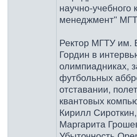
научно-учебного 
менеджмент" МГТУ
Ректор МГТУ им.
Гордин в интервь
олимпиадниках, з
футбольных аббре
отставании, полет
квантовых компью
Кирилл Сироткин
Маргарита Гроше
Убыточность Open