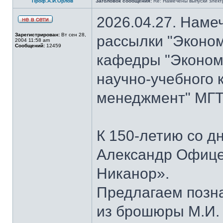
Проф.А.И.Орлов
Заголовок сообщения:
Re: Намечены выпуски элект
2026.04.27. Наме
Зарегистрирован:
Вт сен 28,
рассылки "Эконом
2004 11:58 am
Сообщений:
12459
кафедры "Экономи
научно-учебного 
менеджмент" МГТУ
К 150-летию со д
Александр Офице
Никанор».
Предлагаем позн
из брошюры М.И.