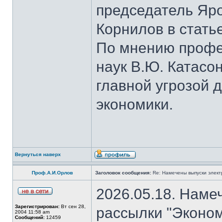
председатель Яро
Корнилов в стать
По мнению профе
наук В.Ю. Катасо
главной угрозой 
экономики.
Вернуться наверх
Проф.А.И.Орлов
Заголовок сообщения:
Re: Намечены выпуски элект
2026.05.18. Наме
Зарегистрирован:
Вт сен 28,
рассылки "Эконом
2004 11:58 am
Сообщений:
12459