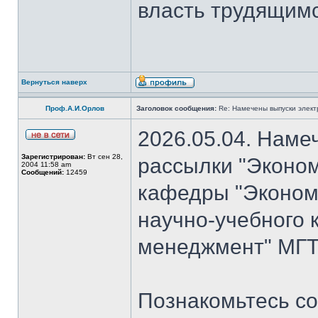
власть трудящимся
Вернуться наверх
Проф.А.И.Орлов
Заголовок сообщения:
Re: Намечены выпуски элект
2026.05.04. Наме
Зарегистрирован:
Вт сен 28,
рассылки "Эконом
2004 11:58 am
Сообщений:
12459
кафедры "Экономи
научно-учебного 
менеджмент" МГТУ
Познакомьтесь со