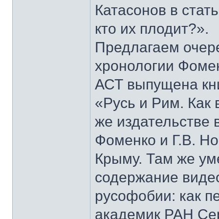
Катасонов в стат
кто их плодит?».
Предлагаем очер
хронологии Фомен
АСТ выпущена кни
«Русь и Рим. Как 
же издательстве 
Фоменко и Г.В. Н
Крыму. Там же у
содержание виде
русофобии: как п
академик РАН Сер