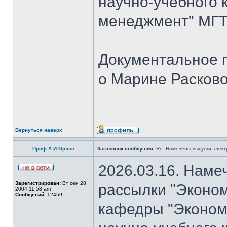
научно-учебного 
менеджмент" МГТУ
Документальное 
о Марине Расков
Вернуться наверх
Проф.А.И.Орлов
Заголовок сообщения:
Re: Намечены выпуски элект
2026.03.16. Наме
Зарегистрирован:
Вт сен 28,
рассылки "Эконом
2004 11:58 am
Сообщений:
12459
кафедры "Экономи