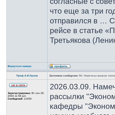
согласные с совет
что еще за три го
отправился в … С
рейсе в статье «
Третьякова (Лени
Вернуться наверх
Проф.А.И.Орлов
Заголовок сообщения:
Re: Намечены выпуски элект
2026.03.09. Наме
Зарегистрирован:
Вт сен 28,
рассылки "Эконом
2004 11:58 am
Сообщений:
12459
кафедры "Экономи