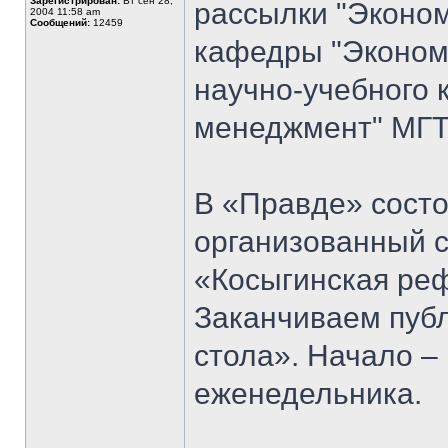
Зарегистрирован:
Вт сен 28,
рассылки "Эконом
2004 11:58 am
Сообщений:
12459
кафедры "Экономи
научно-учебного 
менеджмент" МГТУ
В «Правде» состо
организованный 
«Косыгинская реф
Заканчиваем публ
стола». Начало 
еженедельника.