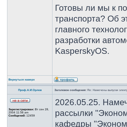
Готовы ли мы к п
транспорта? Об э
главного техноло
разработки авто
KasperskyOS.
Вернуться наверх
Проф.А.И.Орлов
Заголовок сообщения:
Re: Намечены выпуски элект
2026.05.25. Наме
Зарегистрирован:
Вт сен 28,
рассылки "Эконом
2004 11:58 am
Сообщений:
12459
кафедры "Экономи