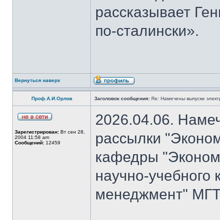
рассказывает Ген
по-сталински».
Вернуться наверх
Проф.А.И.Орлов
Заголовок сообщения:
Re: Намечены выпуски элект
2026.04.06. Наме
Зарегистрирован:
Вт сен 28,
рассылки "Эконом
2004 11:58 am
Сообщений:
12459
кафедры "Экономи
научно-учебного 
менеджмент" МГТУ