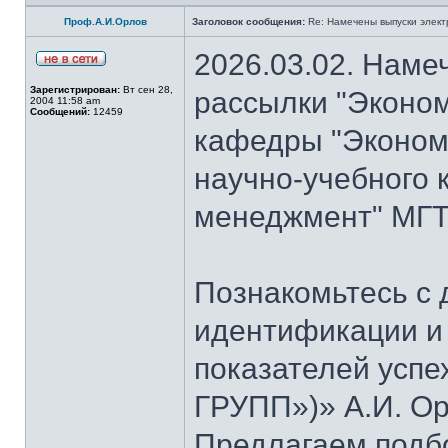
Проф.А.И.Орлов
Заголовок сообщения:
Re: Намечены выпуски элект
2026.03.02. Наме
Зарегистрирован:
Вт сен 28,
рассылки "Эконом
2004 11:58 am
Сообщений:
12459
кафедры "Экономи
научно-учебного 
менеджмент" МГТУ
Познакомьтесь с
идентификации и
показателей успе
ГРУПП»)» А.И. Ор
Предлагаем подб