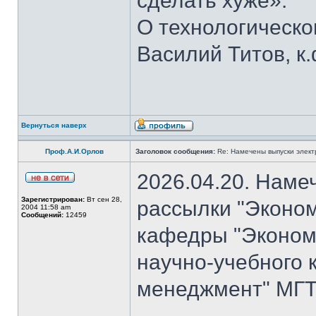
сделать хуже».
О технологическ
Василий Титов, к.
Вернуться наверх
Проф.А.И.Орлов
Заголовок сообщения:
Re: Намечены выпуски элект
2026.04.20. Наме
Зарегистрирован:
Вт сен 28,
рассылки "Эконом
2004 11:58 am
Сообщений:
12459
кафедры "Экономи
научно-учебного 
менеджмент" МГТУ