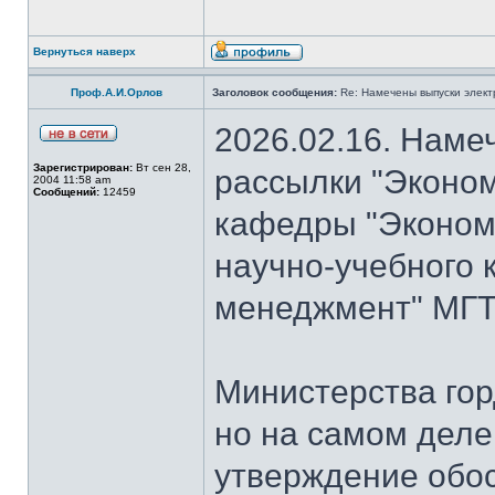
Вернуться наверх
Проф.А.И.Орлов
Заголовок сообщения:
Re: Намечены выпуски элект
2026.02.16. Наме
Зарегистрирован:
Вт сен 28,
рассылки "Эконом
2004 11:58 am
Сообщений:
12459
кафедры "Экономи
научно-учебного 
менеджмент" МГТУ
Министерства гор
но на самом деле
утверждение обо