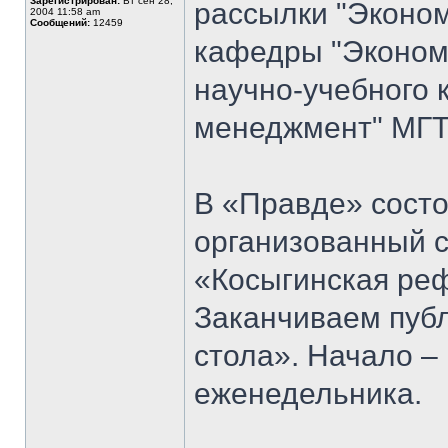
Зарегистрирован:
Вт сен 28,
рассылки "Эконом
2004 11:58 am
Сообщений:
12459
кафедры "Экономи
научно-учебного 
менеджмент" МГТУ
В «Правде» состо
организованный 
«Косыгинская реф
Заканчиваем публ
стола». Начало 
еженедельника.