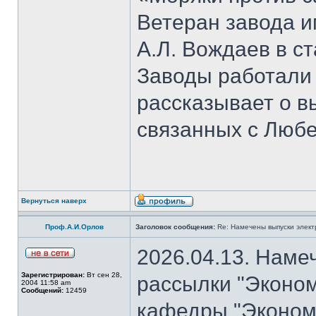
Ветеран завода и
А.Л. Вождаев в с
Заводы работали
рассказывает о 
связанных с Люб
Вернуться наверх
Проф.А.И.Орлов
Заголовок сообщения:
Re: Намечены выпуски элект
2026.04.13. Наме
Зарегистрирован:
Вт сен 28,
рассылки "Эконом
2004 11:58 am
Сообщений:
12459
кафедры "Экономи