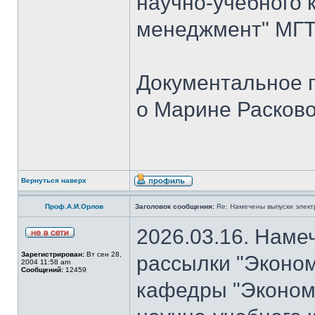
научно-учебного 
менеджмент" МГТУ
Документальное 
о Марине Расков
Вернуться наверх
Проф.А.И.Орлов
Заголовок сообщения:
Re: Намечены выпуски элект
2026.03.16. Наме
Зарегистрирован:
Вт сен 28,
рассылки "Эконом
2004 11:58 am
Сообщений:
12459
кафедры "Экономи