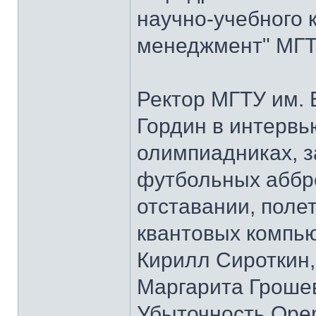
научно-учебного 
менеджмент" МГТУ
Ректор МГТУ им.
Гордин в интервь
олимпиадниках, з
футбольных аббре
отставании, полет
квантовых компью
Кирилл Сироткин
Маргарита Гроше
Убыточность Open