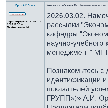
Проф.А.И.Орлов
Заголовок сообщения:
Re: Намечены выпуски элект
2026.03.02. Наме
Зарегистрирован:
Вт сен 28,
рассылки "Эконом
2004 11:58 am
Сообщений:
12459
кафедры "Экономи
научно-учебного 
менеджмент" МГТУ
Познакомьтесь с
идентификации и
показателей успе
ГРУПП»)» А.И. Ор
Предлагаем подб