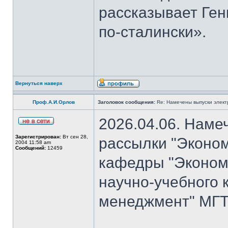
рассказывает Ген
по-сталински».
Вернуться наверх
Проф.А.И.Орлов
Заголовок сообщения:
Re: Намечены выпуски элект
2026.04.06. Наме
Зарегистрирован:
Вт сен 28,
рассылки "Эконом
2004 11:58 am
Сообщений:
12459
кафедры "Экономи
научно-учебного 
менеджмент" МГТУ