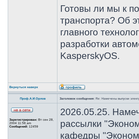
Готовы ли мы к п
транспорта? Об э
главного техноло
разработки авто
KasperskyOS.
Вернуться наверх
Проф.А.И.Орлов
Заголовок сообщения:
Re: Намечены выпуски элект
2026.05.25. Наме
Зарегистрирован:
Вт сен 28,
рассылки "Эконом
2004 11:58 am
Сообщений:
12459
кафедры "Экономи