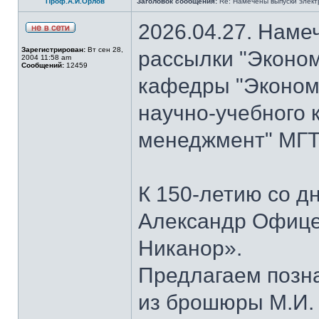
Проф.А.И.Орлов
Заголовок сообщения:
Re: Намечены выпуски элект
2026.04.27. Наме
Зарегистрирован:
Вт сен 28,
рассылки "Эконом
2004 11:58 am
Сообщений:
12459
кафедры "Экономи
научно-учебного 
менеджмент" МГТУ
К 150-летию со д
Александр Офице
Никанор».
Предлагаем позн
из брошюры М.И.