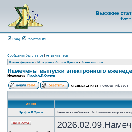
Высокие стат
Форум 
Вход
Регистрация
Сообщения без ответов
|
Активные темы
Список форумов
»
Материалы Антона Орлова
»
Книги и статьи
Намечены выпуски электронного еженеде
Модератор:
Проф.А.И.Орлов
Страница
18
из
18
[ Сообщений: 710 ]
Автор
Проф.А.И.Орлов
Заголовок сообщения:
Re: Намечены выпуски элект
2026.02.09.Намеч