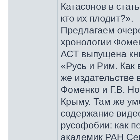
Катасонов в стат
кто их плодит?».
Предлагаем очер
хронологии Фомен
АСТ выпущена кни
«Русь и Рим. Как 
же издательстве 
Фоменко и Г.В. Н
Крыму. Там же у
содержание виде
русофобии: как п
академик РАН Сер