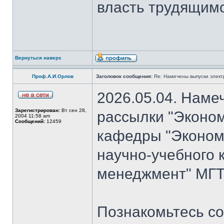
власть трудящимся
Вернуться наверх
Проф.А.И.Орлов
Заголовок сообщения:
Re: Намечены выпуски элект
2026.05.04. Наме
Зарегистрирован:
Вт сен 28,
рассылки "Эконом
2004 11:58 am
Сообщений:
12459
кафедры "Экономи
научно-учебного 
менеджмент" МГТУ
Познакомьтесь со