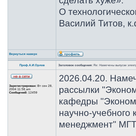
сделать хуже».
О технологическ
Василий Титов, к.
Вернуться наверх
Проф.А.И.Орлов
Заголовок сообщения:
Re: Намечены выпуски элект
2026.04.20. Наме
Зарегистрирован:
Вт сен 28,
рассылки "Эконом
2004 11:58 am
Сообщений:
12459
кафедры "Экономи
научно-учебного 
менеджмент" МГТУ