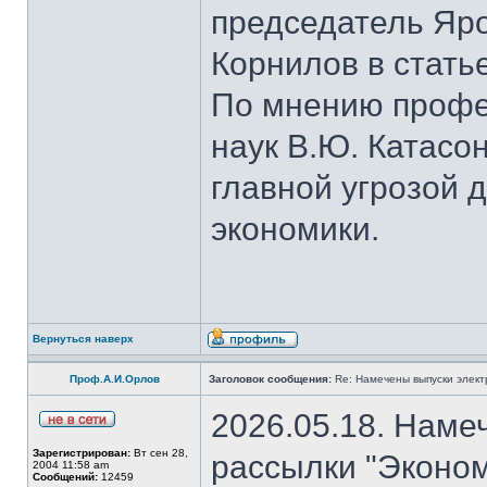
председатель Яро
Корнилов в стать
По мнению профе
наук В.Ю. Катасо
главной угрозой 
экономики.
Вернуться наверх
Проф.А.И.Орлов
Заголовок сообщения:
Re: Намечены выпуски элект
2026.05.18. Наме
Зарегистрирован:
Вт сен 28,
рассылки "Эконом
2004 11:58 am
Сообщений:
12459