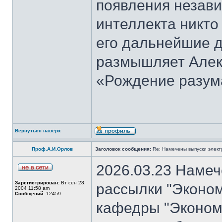
появления незави
интеллекта никто
его дальнейшие д
размышляет Алекс
«Рождение разум
Вернуться наверх
Проф.А.И.Орлов
Заголовок сообщения:
Re: Намечены выпуски элект
2026.03.23 Намеч
Зарегистрирован:
Вт сен 28,
рассылки "Эконом
2004 11:58 am
Сообщений:
12459
кафедры "Экономи