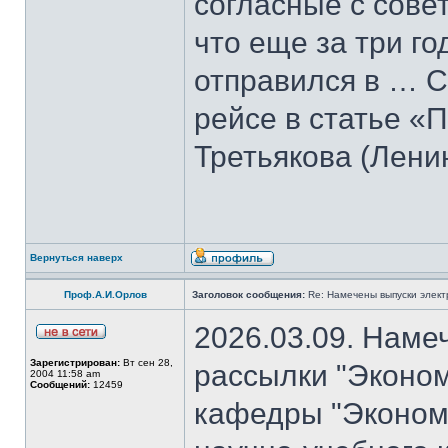
согласные с совет
что еще за три го
отправился в … С
рейсе в статье «
Третьякова (Лени
Вернуться наверх
Проф.А.И.Орлов
Заголовок сообщения:
Re: Намечены выпуски элект
2026.03.09. Наме
Зарегистрирован:
Вт сен 28,
рассылки "Эконом
2004 11:58 am
Сообщений:
12459
кафедры "Экономи