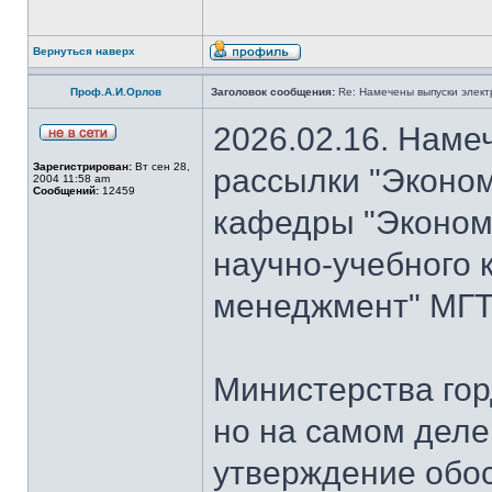
Вернуться наверх
Проф.А.И.Орлов
Заголовок сообщения:
Re: Намечены выпуски элект
2026.02.16. Наме
Зарегистрирован:
Вт сен 28,
рассылки "Эконом
2004 11:58 am
Сообщений:
12459
кафедры "Экономи
научно-учебного 
менеджмент" МГТУ
Министерства гор
но на самом деле
утверждение обо