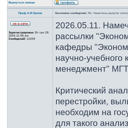
Вернуться наверх
Проф.А.И.Орлов
Заголовок сообщения:
Re: Намечены выпуски элект
2026.05.11. Наме
Зарегистрирован:
Вт сен 28,
рассылки "Эконом
2004 11:58 am
Сообщений:
12459
кафедры "Экономи
научно-учебного 
менеджмент" МГТУ
Критический анал
перестройки, выл
необходим на гос
для такого анализ