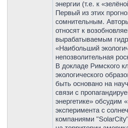
энергии (т.е. к «зелён
Первый из этих прогн
сомнительным. Авторы
относят к возобновля
вырабатываемым гидро
«Наибольший экологич
непозволительная рос
В докладе Римского к
экологического образо
быть основано на нау
связи с пропагандиру
энергетике» обсудим «
эксперимента с солнеч
компаниями "SolarCity"
на территории америка