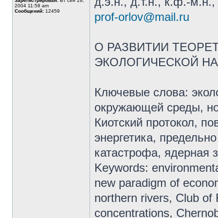
д.э.н., д.т.н., к.ф.-м.
Зарегистрирован:
Вт сен 28,
2004 11:58 am
Сообщений:
12459
prof-orlov@mail.ru
О РАЗВИТИИ ТЕОРЕ
ЭКОЛОГИЧЕСКОЙ НА
Ключевые слова: экол
окружающей среды, но
Киотский протокол, по
энергетика, предельн
катастрофа, ядерная 
Keywords: environmental
new paradigm of economi
northern rivers, Club o
concentrations, Chernoby