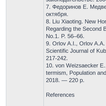
7. Федоринов Е. Медве
октября.
8. Liu Xiaoting. New Hor
Regarding the Second Be
No.1. P. 56–66.
9. Orlov A.I., Orlov A.A
Scientific Journal of Ku
217-242.
10. von Weizsaecker E.
termism, Population and
2018. — 220 p.
References