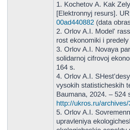
1. Kochetov A. Kak Zely
[Elektronnyj resurs]. U
00ad440882
(data obra
2. Orlov A.I. Model' ra
rost ekonomiki i predely
3. Orlov A.I. Novaya p
solidarnoj cifrovoj eko
164 s.
4. Orlov A.I. SHest'desy
vysokih statisticheskih 
Baumana, 2024. – 524 s.
http://ukros.ru/archives
5. Orlov A.I. Sovremen
upravleniya ekologiches