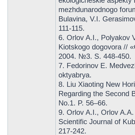
ekologicheskie aspekty r
mezhdunarodnogo foruma
Bulavina, V.I. Gerasimo
111-115.
6. Orlov A.I., Polyakov
Kiotskogo dogovora // «
2004. №3. S. 448-450.
7. Fedorinov E. Medvez
oktyabrya.
8. Liu Xiaoting New Hor
Regarding the Second Be
No.1. P. 56–66.
9. Orlov A.I., Orlov A.A
Scientific Journal of Ku
217-242.