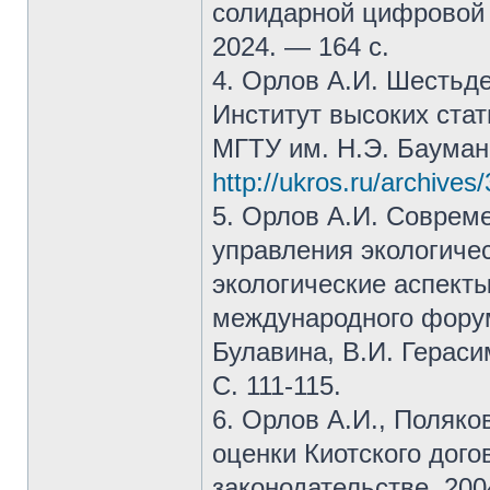
солидарной цифровой 
2024. — 164 с.
4. Орлов А.И. Шестьде
Институт высоких стат
МГТУ им. Н.Э. Баумана
http://ukros.ru/archives
5. Орлов А.И. Соврем
управления экологиче
экологические аспект
международного форума
Булавина, В.И. Герас
С. 111-115.
6. Орлов А.И., Поляк
оценки Киотского дого
законодательстве. 200