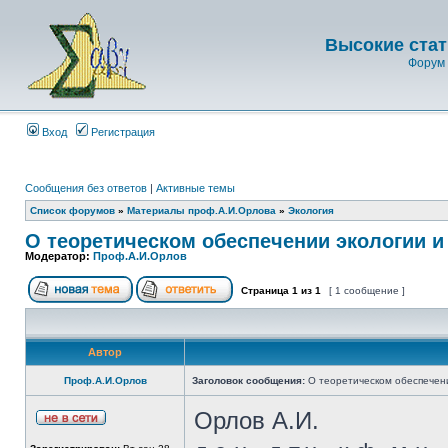
Высокие стат
Форум 
Вход
Регистрация
Сообщения без ответов
|
Активные темы
Список форумов
»
Материалы проф.А.И.Орлова
»
Экология
О теоретическом обеспечении экологии и
Модератор:
Проф.А.И.Орлов
Страница
1
из
1
[ 1 сообщение ]
Автор
Проф.А.И.Орлов
Заголовок сообщения:
О теоретическом обеспечени
Орлов А.И.