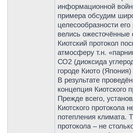
информационной войны
примера обсудим широ
целесообразности его
велись ожесточённые 
Киотский протокол по
атмосферу т.н. «парни
СО2 (диоксида углерод
городе Киото (Япония)
В результате проведён
концепция Киотского п
Прежде всего, устано
Киотского протокола н
потепления климата. Т
протокола – не стольк